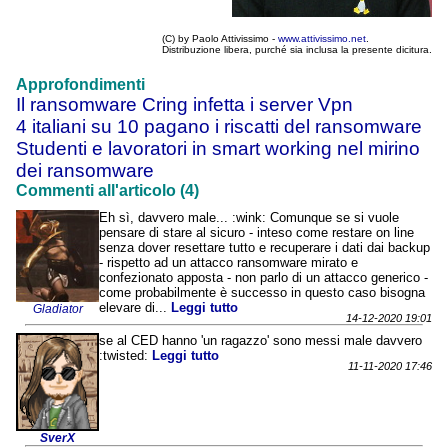
(C) by Paolo Attivissimo -
www.attivissimo.net
.
Distribuzione libera, purché sia inclusa la presente dicitura.
Approfondimenti
Il ransomware Cring infetta i server Vpn
4 italiani su 10 pagano i riscatti del ransomware
Studenti e lavoratori in smart working nel mirino
dei ransomware
Commenti all'articolo (4)
Eh sì, davvero male... :wink: Comunque se si vuole
pensare di stare al sicuro - inteso come restare on line
senza dover resettare tutto e recuperare i dati dai backup
- rispetto ad un attacco ransomware mirato e
confezionato apposta - non parlo di un attacco generico -
come probabilmente è successo in questo caso bisogna
elevare di...
Leggi tutto
Gladiator
14-12-2020 19:01
se al CED hanno 'un ragazzo' sono messi male davvero
:twisted:
Leggi tutto
11-11-2020 17:46
SverX