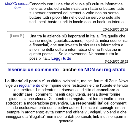
MaXXX eternal
Concordo con Luca che ci vuole più cultura infomatica
tiare
nelle aziende. ed anche rivalutare i fatto di buttare tutto
su server connessi ad internet a volte non ha senso
buttare tutti i propri file nel cloud se servono solo alle
sedi locali basta usarli in locale con un back up interno
10-11-2020 23:02
{Luca B.}
Una tra le aziende più importanti in Italia. Tra quelle che
vanno meglio (capitalizzazione, liquidità, indici economici
e finanziari) che non investa in sicurezza informatica è
sinonimo della cultura informatica che ha l'industria in
questo paese.... Se la caveranno. Ne hanno tutta la
possibilità...
Leggi tutto
8-11-2020 18:32
Inserisci un commento
- anche
se NON sei registrato
La liberta' di parola
e' un diritto inviolabile, ma nei forum di Zeus News
vige un
regolamento
che impone delle restrizioni e che l'utente e' tenuto
a rispettare. I moderatori si riservano il diritto di
cancellare o
modificare
i commenti inseriti dagli utenti, senza dover fornire
giustificazione alcuna. Gli utenti non registrati al forum inoltre sono
sottoposti a moderazione preventiva.
La responsabilita'
dei commenti
ricade esclusivamente sui rispettivi autori. I principali consigli: rimani
sempre in argomento; evita commenti offensivi, volgari, violenti o che
inneggiano all'illegalita'; non inserire dati personali, link inutili o spam in
generale.