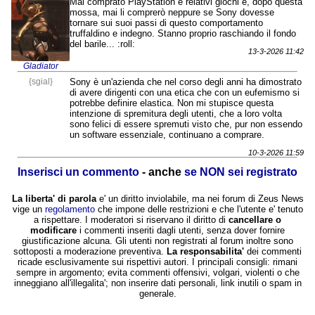
Mai comprato PlayStation e relativi giochi e, dopo questa
mossa, mai li comprerò neppure se Sony dovesse
tornare sui suoi passi di questo comportamento
truffaldino e indegno. Stanno proprio raschiando il fondo
del barile... :roll:
13-3-2026 11:42
Gladiator
{sgial}
Sony è un'azienda che nel corso degli anni ha dimostrato
di avere dirigenti con una etica che con un eufemismo si
potrebbe definire elastica. Non mi stupisce questa
intenzione di spremitura degli utenti, che a loro volta
sono felici di essere spremuti visto che, pur non essendo
un software essenziale, continuano a comprare.
10-3-2026 11:59
Inserisci un commento
- anche
se NON sei registrato
La liberta' di parola
e' un diritto inviolabile, ma nei forum di Zeus News
vige un
regolamento
che impone delle restrizioni e che l'utente e' tenuto
a rispettare. I moderatori si riservano il diritto di
cancellare o
modificare
i commenti inseriti dagli utenti, senza dover fornire
giustificazione alcuna. Gli utenti non registrati al forum inoltre sono
sottoposti a moderazione preventiva.
La responsabilita'
dei commenti
ricade esclusivamente sui rispettivi autori. I principali consigli: rimani
sempre in argomento; evita commenti offensivi, volgari, violenti o che
inneggiano all'illegalita'; non inserire dati personali, link inutili o spam in
generale.