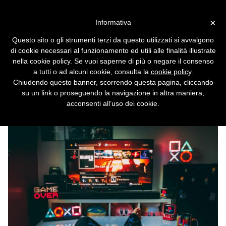
Vai alla versione desktop
×
Informativa
Prezzi dinamici, Sony
Questo sito o gli strumenti terzi da questo utilizzati si avvalgono
rivoluziona il PlayStation
di cookie necessari al funzionamento ed utili alle finalità illustrate
Store
nella cookie policy. Se vuoi saperne di più o negare il consenso
a tutti o ad alcuni cookie, consulta la
cookie policy
.
Con prezzi diversi per lo stesso videogioco,
Chiudendo questo banner, scorrendo questa pagina, cliccando
Sony sembra intenzionata a spremere gli
su un link o proseguendo la navigazione in altra maniera,
utenti il più possibile.
acconsenti all’uso dei cookie.