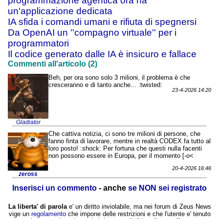
programmazione agentica ora ha
un'applicazione dedicata
IA sfida i comandi umani e rifiuta di spegnersi
Da OpenAI un ''compagno virtuale'' per i
programmatori
Il codice generato dalle IA è insicuro e fallace
Commenti all'articolo (2)
Beh, per ora sono solo 3 milioni, il problema è che
cresceranno e di tanto anche... :twisted:
23-4-2026 14:20
Gladiator
Che cattiva notizia, ci sono tre milioni di persone, che
fanno finta di lavorare, mentre in realtà CODEX fa tutto al
loro posto! :shock: Per fortuna che questi nulla facenti
non possono essere in Europa, per il momento [-o<
20-4-2026 16:46
zeross
Inserisci un commento
- anche
se NON sei registrato
La liberta' di parola
e' un diritto inviolabile, ma nei forum di Zeus News
vige un
regolamento
che impone delle restrizioni e che l'utente e' tenuto