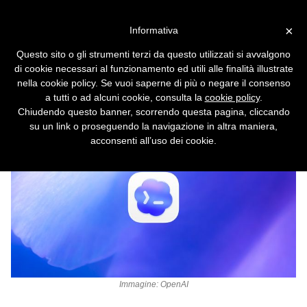
Vai alla versione desktop
×
Informativa
Codex ora controlla il
Questo sito o gli strumenti terzi da questo utilizzati si avvalgono
computer in autonomia
di cookie necessari al funzionamento ed utili alle finalità illustrate
nella cookie policy. Se vuoi saperne di più o negare il consenso
Cursori multipli, plugin e automazioni
a tutti o ad alcuni cookie, consulta la
cookie policy
.
avanzate.
Chiudendo questo banner, scorrendo questa pagina, cliccando
su un link o proseguendo la navigazione in altra maniera,
acconsenti all’uso dei cookie.
Immagine: OpenAI