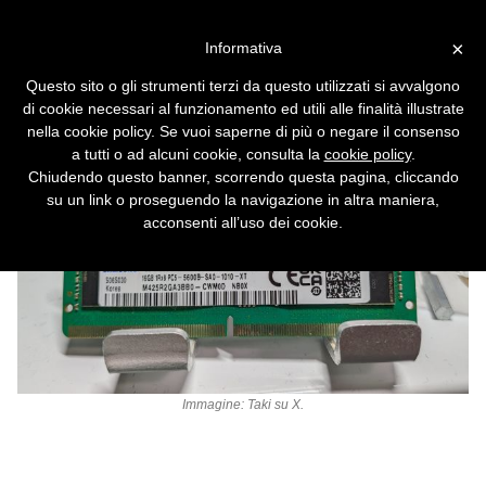
Vai alla versione desktop
×
Informativa
Crisi della RAM, in vendita
Questo sito o gli strumenti terzi da questo utilizzati si avvalgono
DDR 5 false con i chip in fibra
di cookie necessari al funzionamento ed utili alle finalità illustrate
di vetro
nella cookie policy. Se vuoi saperne di più o negare il consenso
a tutti o ad alcuni cookie, consulta la
cookie policy
.
Chiudendo questo banner, scorrendo questa pagina, cliccando
su un link o proseguendo la navigazione in altra maniera,
acconsenti all’uso dei cookie.
Immagine:
Taki su X
.