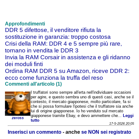
Approfondimenti
DDR 5 difettose, il venditore rifiuta la
sostituzione in garanzia: troppo costosa
Crisi della RAM: DDR 4 e 5 sempre più rare,
tornano in vendita le DDR 3
Invia la RAM Corsair in assistenza e gli ridanno
dei moduli finti
Ordina RAM DDR 5 su Amazon, riceve DDR 2:
ecco come funziona la truffa del reso
Commenti all'articolo (1)
I truffatori sono sempre all'erta nell'individuare occasioni
per agire, e questo sembra uno di questi casi, anche se il
contesto, il mercato giapponese, molto particolare, fa si
che si possa formulare l'ipotesi che il truffatore sia anche
lui di origine giapponese. Io ho venduto sul mercato
giapponese tramite Ebay, e devo ammettere che...
Leggi
zeross
tutto
17-5-2026 20:05
Inserisci un commento
- anche
se NON sei registrato