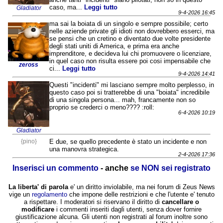
caso, ma...
Leggi tutto
Gladiator
9-4-2026 16:45
ma sai la boiata di un singolo e sempre possibile; certo
nelle aziende private gli idioti non dovrebbero esserci, ma
se pensi che un cretino e diventato due volte presidente
degli stati uniti di America, e prima era anche
imprenditore, e decideva lui chi promuovere o licenziare,
in quel caso non risulta essere poi cosi impensabile che
zeross
ci...
Leggi tutto
9-4-2026 14:41
Questi "incidenti" mi lasciano sempre molto perplesso, in
questo caso poi si tratterebbe di una "boiata" incredibile
di una singola persona... mah, francamente non so
proprio se crederci o meno???? :roll:
6-4-2026 10:19
Gladiator
{pino}
E due, se quello precedente è stato un incidente e non
una manovra strategica.
2-4-2026 17:36
Inserisci un commento
- anche
se NON sei registrato
La liberta' di parola
e' un diritto inviolabile, ma nei forum di Zeus News
vige un
regolamento
che impone delle restrizioni e che l'utente e' tenuto
a rispettare. I moderatori si riservano il diritto di
cancellare o
modificare
i commenti inseriti dagli utenti, senza dover fornire
giustificazione alcuna. Gli utenti non registrati al forum inoltre sono