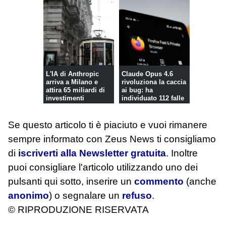
L'IA di Anthropic
Claude Opus 4.6
arriva a Milano e
rivoluziona la caccia
attira 65 miliardi di
ai bug: ha
investimenti
individuato 112 falle
in Firefo...
Se questo articolo ti è piaciuto e vuoi rimanere
sempre informato con Zeus News
ti consigliamo
di
iscriverti alla Newsletter gratuita
. Inoltre
puoi consigliare l'articolo utilizzando uno dei
pulsanti qui sotto, inserire un
commento
(anche
anonimo
) o segnalare un
refuso
.
© RIPRODUZIONE RISERVATA