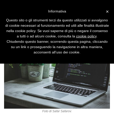
Vai alla versione desktop
×
Informativa
Claude Code, trapelato
Questo sito o gli strumenti terzi da questo utilizzati si avvalgono
l'intero sorgente
di cookie necessari al funzionamento ed utili alle finalità illustrate
nella cookie policy. Se vuoi saperne di più o negare il consenso
512.000 linee di codice esposte per errore.
a tutti o ad alcuni cookie, consulta la
cookie policy
.
Chiudendo questo banner, scorrendo questa pagina, cliccando
su un link o proseguendo la navigazione in altra maniera,
acconsenti all’uso dei cookie.
Foto di
Safar Safarov
.