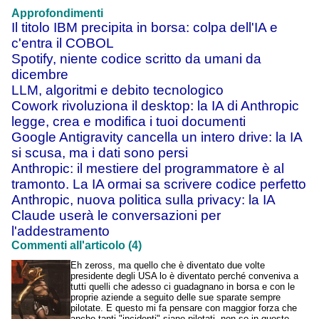
Approfondimenti
Il titolo IBM precipita in borsa: colpa dell'IA e
c'entra il COBOL
Spotify, niente codice scritto da umani da
dicembre
LLM, algoritmi e debito tecnologico
Cowork rivoluziona il desktop: la IA di Anthropic
legge, crea e modifica i tuoi documenti
Google Antigravity cancella un intero drive: la IA
si scusa, ma i dati sono persi
Anthropic: il mestiere del programmatore è al
tramonto. La IA ormai sa scrivere codice perfetto
Anthropic, nuova politica sulla privacy: la IA
Claude userà le conversazioni per
l'addestramento
Commenti all'articolo (4)
Eh zeross, ma quello che è diventato due volte
presidente degli USA lo è diventato perché conveniva a
tutti quelli che adesso ci guadagnano in borsa e con le
proprie aziende a seguito delle sue sparate sempre
pilotate. E questo mi fa pensare con maggior forza che
anche tanti "incidenti" siano pilotati, non so in questo