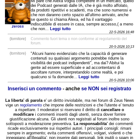
Mi pare che Alexa voglia competere in un mercato, quello
dei Podcast generati dalle IA, che è già molto affolato,
da prodotti ripetitivi e scadenti, ma che sono numerosi e
che non daranno certo spazio all'ultimo arrivato, anche
se questo si chiama Alexa, ed ha il vantaggio
indiscutibile di essere in casa, sempre accesso,( a meno
zeross
che non...
Leggi tutto
22-5-2026 16:48
{tornitore}
Commento fuori tema o non conforme al regolamento del
forum.
20-5-2026 10:13
{tornitore}
"Alcuni hanno evidenziato che la capacità di generare
contenuti su qualsiasi argomento potrebbe ridurre la
visibilità dei podcast indipendenti", ma dai? Abitui la
gente ad essere superficiale e ad accontentarsi di
ascoltare rumore, interpretandolo come realtà, e poi
qualcuno si fa domande...
Leggi tutto
20-5-2026 10:06
Inserisci un commento
- anche
se NON sei registrato
La liberta' di parola
e' un diritto inviolabile, ma nei forum di Zeus News
vige un
regolamento
che impone delle restrizioni e che l'utente e' tenuto
a rispettare. I moderatori si riservano il diritto di
cancellare o
modificare
i commenti inseriti dagli utenti, senza dover fornire
giustificazione alcuna. Gli utenti non registrati al forum inoltre sono
sottoposti a moderazione preventiva.
La responsabilita'
dei commenti
ricade esclusivamente sui rispettivi autori. I principali consigli: rimani
sempre in argomento; evita commenti offensivi, volgari, violenti o che
inneggiano all'illegalita'; non inserire dati personali, link inutili o spam in