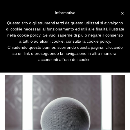
Vai alla versione desktop
×
Informativa
Alexa genera podcast su
Questo sito o gli strumenti terzi da questo utilizzati si avvalgono
qualsiasi tema, imitando
di cookie necessari al funzionamento ed utili alle finalità illustrate
perfettamente una voce
nella cookie policy. Se vuoi saperne di più o negare il consenso
a tutti o ad alcuni cookie, consulta la
cookie policy
.
umana
Chiudendo questo banner, scorrendo questa pagina, cliccando
su un link o proseguendo la navigazione in altra maniera,
Intonazione, inflessione, pause a effetto:
acconsenti all’uso dei cookie.
nulla manca alla nuova funzione creata da
Amazon.