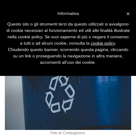
Vai alla versione desktop
×
Informativa
Windows 11, dopo
Questo sito o gli strumenti terzi da questo utilizzati si avvalgono
l'aggiornamento il Cestino
di cookie necessari al funzionamento ed utili alle finalità illustrate
confonde i nomi dei file
nella cookie policy. Se vuoi saperne di più o negare il consenso
a tutti o ad alcuni cookie, consulta la
cookie policy
.
Chiudendo questo banner, scorrendo questa pagina, cliccando
su un link o proseguendo la navigazione in altra maniera,
acconsenti all’uso dei cookie.
Foto di
Compagnons
.