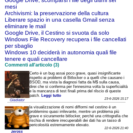
Google Drive, scomparsi i file degli ultimi sei
mesi
Archivismi: la preservazione della cultura
Liberare spazio in una casella Gmail senza
eliminare le mail
Google Drive, il Cestino si svuota da solo
Windows File Recovery recupera i file cancellati
per sbaglio
Windows 10 deciderà in autonomia quali file
tenere e quali cancellare
Commenti all'articolo (3)
Certo è un bug assai poco grave, quasi insignificante
rispetto ai problemi di Bitlocker o a quelli che causano i
BSOD, ma vista la diagnosi fatta da M$ sulla causa,
direi che si conferma per l'ennesima volta la superficialità
e la mancanza di test finali prima del rilscio di queste
patch.
Leggi tutto
23-6-2026 15:17
Gladiator
la visualizzazione di nomi difformi nel cestino è un
problemino quasi irrilevante, mentre un problema più
grave e sicuramente bitlocker, perché una crittografia che
rischia di rendere irrecuperabili dei dati ha un tasso di
pericolosità estremamente elevato.
22-6-2026 21:40
zeross