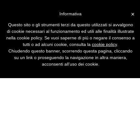
Vai alla versione desktop
×
Informativa
Hardware hacking
Questo sito o gli strumenti terzi da questo utilizzati si avvalgono
Un manuale per diventare degli hacker
di cookie necessari al funzionamento ed utili alle finalità illustrate
dell'hardware: installare Linux su un iPod,
nella cookie policy. Se vuoi saperne di più o negare il consenso a
costruirsi una XBox, trasformare il PC in un
tutti o ad alcuni cookie, consulta la
cookie policy
.
home theater, diventare un hacker del Wi-Fi.
Chiudendo questo banner, scorrendo questa pagina, cliccando
su un link o proseguendo la navigazione in altra maniera,
acconsenti all’uso dei cookie.