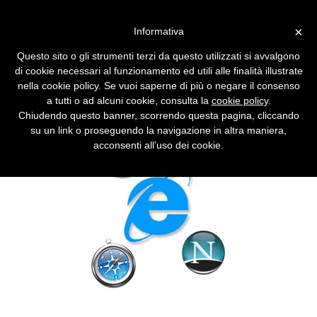
Vai alla versione desktop
×
Informativa
Internet Explorer e i suoi
Questo sito o gli strumenti terzi da questo utilizzati si avvalgono
satelliti
di cookie necessari al funzionamento ed utili alle finalità illustrate
nella cookie policy. Se vuoi saperne di più o negare il consenso
Firefox e soci danno segni di vitalità, ma il
a tutti o ad alcuni cookie, consulta la
cookie policy
.
web sembra ancora parlare Internet Explorer.
Chiudendo questo banner, scorrendo questa pagina, cliccando
su un link o proseguendo la navigazione in altra maniera,
acconsenti all’uso dei cookie.