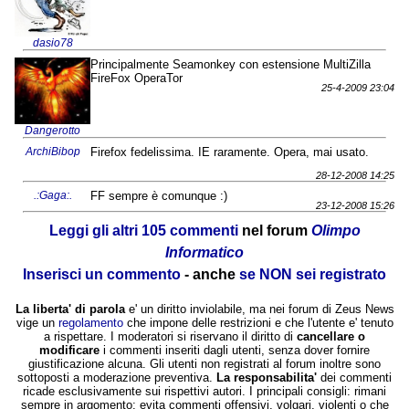
dasio78
Principalmente Seamonkey con estensione MultiZilla
FireFox OperaTor
25-4-2009 23:04
Dangerotto
ArchiBibop
Firefox fedelissima. IE raramente. Opera, mai usato.
28-12-2008 14:25
.:Gaga:.
FF sempre è comunque :)
23-12-2008 15:26
Leggi gli altri 105 commenti
nel forum
Olimpo
Informatico
Inserisci un commento
- anche
se NON sei registrato
La liberta' di parola
e' un diritto inviolabile, ma nei forum di Zeus News
vige un
regolamento
che impone delle restrizioni e che l'utente e' tenuto
a rispettare. I moderatori si riservano il diritto di
cancellare o
modificare
i commenti inseriti dagli utenti, senza dover fornire
giustificazione alcuna. Gli utenti non registrati al forum inoltre sono
sottoposti a moderazione preventiva.
La responsabilita'
dei commenti
ricade esclusivamente sui rispettivi autori. I principali consigli: rimani
sempre in argomento; evita commenti offensivi, volgari, violenti o che