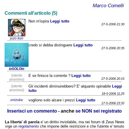
Marco Comelli
Commenti all'articolo (5)
Non m'ispira
Leggi tutto
27-5-2006 21:30
juzo kun
credo si debba distinguere
Leggi tutto
27-5-2006 20:35
ioSOLOio
{utente
E se finisce la corrente ?
Leggi tutto
27-5-2006 20:15
anonimo}
{utente
Gli incidenti diminuirebbero? E' alquanto opinabile
Leggi
anonimo}
tutto
18-5-2006 11:25
onizuka
vogliono solo alzare i prezzi
Leggi tutto
17-5-2006 23:32
Inserisci un commento
- anche
se NON sei registrato
La liberta' di parola
e' un diritto inviolabile, ma nei forum di Zeus News
vige un
regolamento
che impone delle restrizioni e che l'utente e' tenuto