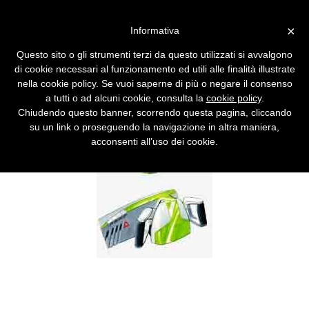
Vai alla versione desktop
×
Informativa
Drive-by-wire (2)
Questo sito o gli strumenti terzi da questo utilizzati si avvalgono
Vantaggi e conseguenze sull'intelligenza dei
di cookie necessari al funzionamento ed utili alle finalità illustrate
veicoli. Perché? Why? Warum? (parte 2 di 4)
nella cookie policy. Se vuoi saperne di più o negare il consenso
a tutti o ad alcuni cookie, consulta la
cookie policy
.
Chiudendo questo banner, scorrendo questa pagina, cliccando
su un link o proseguendo la navigazione in altra maniera,
acconsenti all’uso dei cookie.