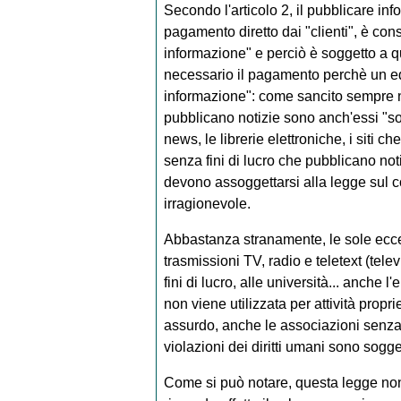
Secondo l'articolo 2, il pubblicare in
pagamento diretto dai "clienti", è con
informazione" e perciò è soggetto a 
necessario il pagamento perchè un ed
informazione": come sancito sempre nell
pubblicano notizie sono anch'essi "soci
news, le librerie elettroniche, i siti c
senza fini di lucro che pubblicano notiz
devono assoggettarsi alla legge sul 
irragionevole.
Abbastanza stranamente, le sole ecce
trasmissioni TV, radio e teletext (tel
fini di lucro, alle università... anche
non viene utilizzata per attività propri
assurdo, anche le associazioni senza 
violazioni dei diritti umani sono sogg
Come si può notare, questa legge no