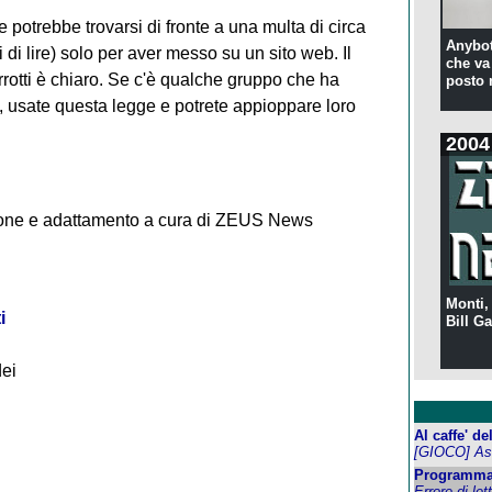
potrebbe trovarsi di fronte a una multa di circa
Anybot
di lire) solo per aver messo su un sito web. Il
che va 
rrotti è chiaro. Se c'è qualche gruppo che ha
posto 
, usate questa legge e potrete appioppare loro
2004
one e adattamento a cura di ZEUS News
Monti,
i
Bill Ga
dei
Al caffe' d
[GIOCO] Ass
Programma
Errore di let