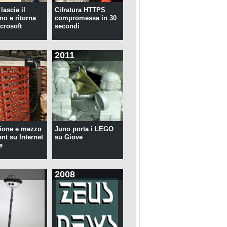
lascia il
Cifratura HTTPS
no e ritorna
compromessa in 30
crosoft
secondi
2011
ione e mezzo
Juno porta i LEGO
ent su Internet
su Giove
e
2008