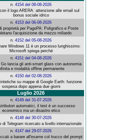
n.
4154 del 08-08-2026
con il logo ARERA: attenzione alle email sul
bonus sociale idrico
n.
4153 del 06-08-2026
i proprietà per PagoPA: Poligrafico e Poste
letano l'acquisizione da mezzo miliardo
n.
4152 del 05-08-2026
re Windows 11 è un processo lunghissimo:
Microsoft spiega perché
n.
4151 del 04-08-2026
o lancia gli anti-smart glass con autonomia
nfinita e modalità offline permanente
n.
4150 del 02-08-2026
intetiche su mappe di Google Earth: funzione
sospesa dopo appena due giorni
Luglio 2026
n.
4149 del 31-07-2026
stributori automatici, il test è un successo
economico ma un disastro etico
n.
4148 del 30-07-2026
e di Telegram ricercato a livello internazionale
n.
4147 del 29-07-2026
ccati a barare all'esame col trucco del prompt