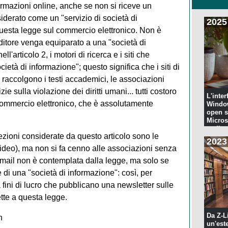
formazioni online, anche se non si riceve un
siderato come un "servizio di società di
2025
questa legge sul commercio elettronico. Non è
itore venga equiparato a una "società di
'articolo 2, i motori di ricerca e i siti che
età di informazione"; questo significa che i siti di
he raccolgono i testi accademici, le associazioni
ie sulla violazione dei diritti umani... tutti costoro
L'inter
commercio elettronico, che è assolutamente
Windo
open s
Microso
codi...
zioni considerate da questo articolo sono le
2023
evideo), ma non si fa cenno alle associazioni senza
 l'email non è contemplata dalla legge, ma solo se
e di una "società di informazione": così, per
fini di lucro che pubblicano una newsletter sulle
ette a questa legge.
Da Z-L
n
un'est