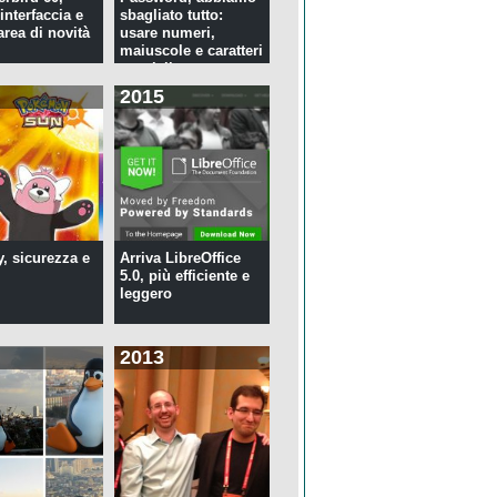
interfaccia e
sbagliato tutto:
rea di novità
usare numeri,
maiuscole e caratteri
speciali ...
2015
y, sicurezza e
Arriva LibreOffice
5.0, più efficiente e
leggero
2013