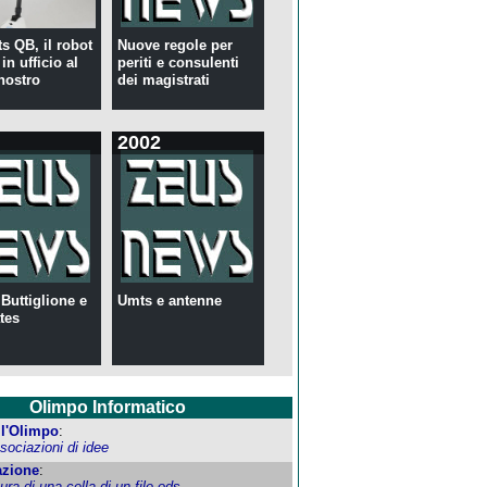
s QB, il robot
Nuove regole per
in ufficio al
periti e consulenti
nostro
dei magistrati
2002
 Buttiglione e
Umts e antenne
tes
Olimpo Informatico
ell'Olimpo
:
ociazioni di idee
zione
:
tura di una cella di un file ods