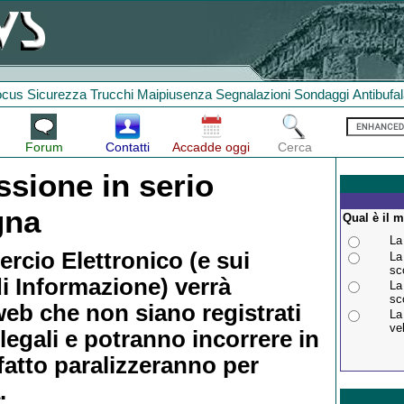
ocus
Sicurezza
Trucchi
Maipiusenza
Segnalazioni
Sondaggi
Antibufa
Forum
Contatti
Accadde oggi
Cerca
ssione in serio
gna
Qual è il 
La
rcio Elettronico (e sui
La
sc
di Informazione) verrà
La
sc
 web che non siano registrati
La
ve
legali e potranno incorrere in
fatto paralizzeranno per
.