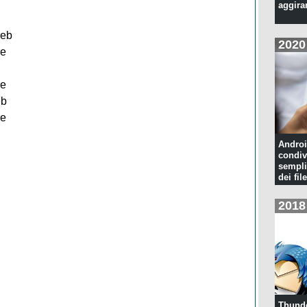
aggira
web
2020
re
be
eb
 e
Androi
condiv
sempli
dei file
2018
Thunde