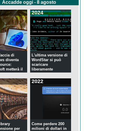
Accadde oggi - 8 agosto
2024
faccia di
L'ultima versione di
ws diventa
WordStar si può
ource:
scaricare
ft metterà il
liberamente
2022
ibrary
Come perdere 200
ensione per
milioni di dollari in