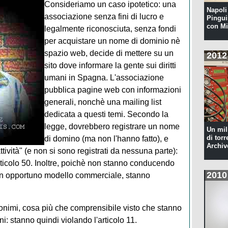
Consideriamo un caso ipotetico: una
Napoli 
associazione senza fini di lucro e
Pingui
con Mi
legalmente riconosciuta, senza fondi
per acquistare un nome di dominio nè
spazio web, decide di mettere su un
2012
sito dove informare la gente sui diritti
umani in Spagna. L'associazione
pubblica pagine web con informazioni
generali, nonchè una mailing list
dedicata a questi temi. Secondo la
legge, dovrebbero registrare un nome
Un mil
di torr
di domino (ma non l'hanno fatto), e
Archiv
tività" (e non si sono registrati da nessuna parte):
ticolo 50. Inoltre, poichè non stanno conducendo
2010
un opportuno modello commerciale, stanno
nimi, cosa più che comprensibile visto che stanno
i: stanno quindi violando l'articolo 11.