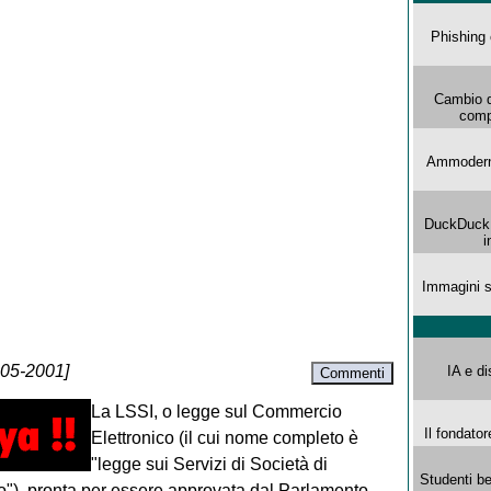
Phishing 
Cambio d
comp
Ammoderna
DuckDuck G
i
Immagini s
-05-2001]
IA e di
Commenti
La LSSI, o legge sul Commercio
Il fondator
Elettronico (il cui nome completo è
"legge sui Servizi di Società di
Studenti be
"), pronta per essere approvata dal Parlamento