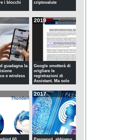
re i blocchi
criptovalute
2019
d guadagna la
Google smetterà di
isione
origliare le
ce e wireless
registrazioni di
Assistant. Ma solo
per tre...
2017
rbird 60,
Password, abbiamo