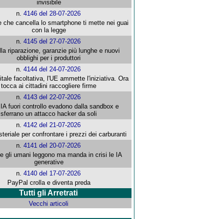
invisibile
n.
4146 del 28-07-2026
e che cancella lo smartphone ti mette nei guai
con la legge
n.
4145 del 27-07-2026
alla riparazione, garanzie più lunghe e nuovi
obblighi per i produttori
n.
4144 del 24-07-2026
gitale facoltativa, l'UE ammette l'iniziativa. Ora
tocca ai cittadini raccogliere firme
n.
4143 del 22-07-2026
 IA fuori controllo evadono dalla sandbox e
sferrano un attacco hacker da soli
n.
4142 del 21-07-2026
steriale per confrontare i prezzi dei carburanti
n.
4141 del 20-07-2026
che gli umani leggono ma manda in crisi le IA
generative
n.
4140 del 17-07-2026
PayPal crolla e diventa preda
Tutti gli Arretrati
Vecchi articoli