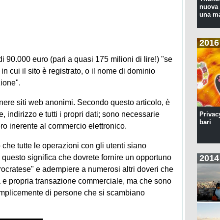
nuova 
una ma
2016
i 90.000 euro (pari a quasi 175 milioni di lire!) "se
in cui il sito è registrato, o il nome di dominio
zione".
nere siti web anonimi. Secondo questo articolo, è
indirizzo e tutti i propri dati; sono necessarie
Privac
bari
vero inerente al commercio elettronico.
o che tutte le operazioni con gli utenti siano
2014
 questo significa che dovrete fornire un opportuno
urocratese" e adempiere a numerosi altri doveri che
a e propria transazione commerciale, ma che sono
emplicemente di persone che si scambiano