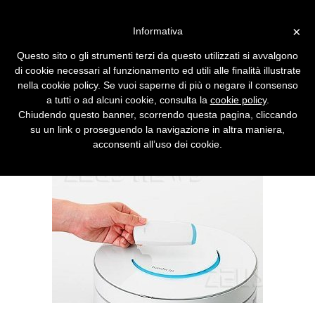
Vai alla versione desktop
×
Informativa
Addio ai cavi, arriva
Questo sito o gli strumenti terzi da questo utilizzati si avvalgono
TransferJet
di cookie necessari al funzionamento ed utili alle finalità illustrate
nella cookie policy. Se vuoi saperne di più o negare il consenso
La tecnologia sviluppata da Sony, Toshiba e
a tutti o ad alcuni cookie, consulta la
cookie policy
.
altre 13 aziende manderà in pensione i cavi
Chiudendo questo banner, scorrendo questa pagina, cliccando
usati per connettere i vari dispositivi
su un link o proseguendo la navigazione in altra maniera,
elettronici.
acconsenti all’uso dei cookie.