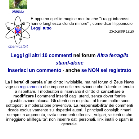
oldmax
E apputno quell'immagine mostra che "i raggi infrarossi
hanno lunghezza d'onda minore" , come dice filipporiccio
Leggi tutto
13-1-2009 12:29
chemicalbit
Leggi gli altri 10 commenti
nel forum
Altra ferraglia
stand-alone
Inserisci un commento
- anche
se NON sei registrato
La liberta' di parola
e' un diritto inviolabile, ma nei forum di Zeus News
vige un
regolamento
che impone delle restrizioni e che l'utente e' tenuto
a rispettare. I moderatori si riservano il diritto di
cancellare o
modificare
i commenti inseriti dagli utenti, senza dover fornire
giustificazione alcuna. Gli utenti non registrati al forum inoltre sono
sottoposti a moderazione preventiva.
La responsabilita'
dei commenti
ricade esclusivamente sui rispettivi autori. I principali consigli: rimani
sempre in argomento; evita commenti offensivi, volgari, violenti o che
inneggiano all'illegalita'; non inserire dati personali, link inutili o spam in
generale.