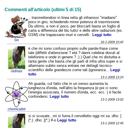
Commenti all'articolo (ultimi 5 di 15)
.. trasmettendosi in linea retta gli infrarossi "irradiano"
poco in giro, richiedendo minor potenza di trasmissione.
Da ultimo, e non e' poco, per bloccarli basta un foglio di
carta a differenza del blu tuttu' e delle altre radiazioni (es.
GSM) che trapassano muri e cervelli..
Leggi tutto
Stx
16-1-2009 10:42
è che mi sono confuso proprio sulle parole-frase come
tale (diffetti d'attenzione ? età ? danni celebrai dovuti al
telefonino e onde in genere ? ;) ) Quel che mi disturba e
tanta gente che basta che gli parli di infra ultra super e si
allarmano subito senza entrare nei dettagli tecnico-
scientifici delle grandezze come tali (ignoranza...
Leggi
oldmax
tutto
13-1-2009 13:10
Ah guarda, col fatto che in un senso aumenta la
lunghezza d'onda, nell'altro la frequenza (e poi ci sono
l'energia associata, il numero d'onda, ecc. ecc. ) è facile
confondersi.
Leggi tutto
13-1-2009 13:02
chemicalbit
si si scusate...mi si fuma il cervelletto oggi mi sa :dho: ]
(*,) :dho: ](*,) #-o
Leggi tutto
13-1-2009 12:45