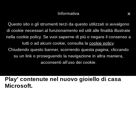
Vai alla versione desktop
×
Informativa
Incredibile, adesso l'FBI
Questo sito o gli strumenti terzi da questo utilizzati si avvalgono
torchia Microsoft
di cookie necessari al funzionamento ed utili alle finalità illustrate
nella cookie policy. Se vuoi saperne di più o negare il consenso a
In una mossa senza precedenti, il 23
tutti o ad alcuni cookie, consulta la
cookie policy
.
dicembre l'FBI ha dichiarato che le
Chiudendo questo banner, scorrendo questa pagina, cliccando
contromisure suggerite da Microsoft per
su un link o proseguendo la navigazione in altra maniera,
turare le falle di Windows XP non sono
acconsenti all’uso dei cookie.
sufficienti e ha avvisato gli utenti di XP di
disattivare le funzioni 'Universal Plug and
Play' contenute nel nuovo gioiello di casa
Microsoft.