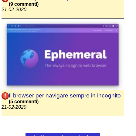
(9 commenti)
21-02-2020
Il browser per navigare sempre in incognito
(5 commenti)
21-02-2020