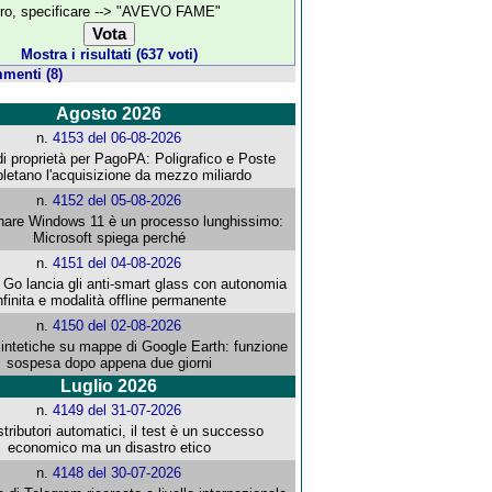
tro, specificare --> "AVEVO FAME"
Mostra i risultati (637 voti)
menti (8)
Agosto 2026
n.
4153 del 06-08-2026
i proprietà per PagoPA: Poligrafico e Poste
letano l'acquisizione da mezzo miliardo
n.
4152 del 05-08-2026
re Windows 11 è un processo lunghissimo:
Microsoft spiega perché
n.
4151 del 04-08-2026
o lancia gli anti-smart glass con autonomia
nfinita e modalità offline permanente
n.
4150 del 02-08-2026
intetiche su mappe di Google Earth: funzione
sospesa dopo appena due giorni
Luglio 2026
n.
4149 del 31-07-2026
stributori automatici, il test è un successo
economico ma un disastro etico
n.
4148 del 30-07-2026