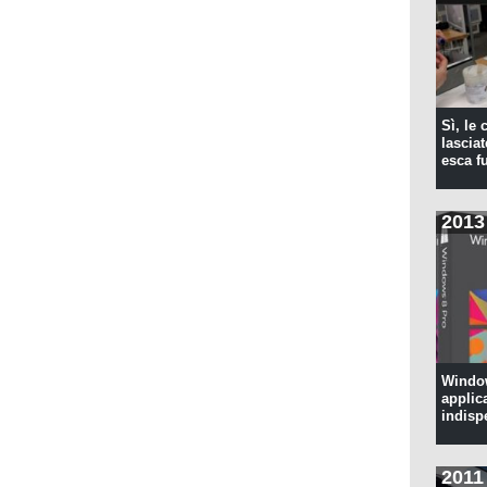
Sì, le
lascia
esca f
2013
Window
applic
indisp
2011