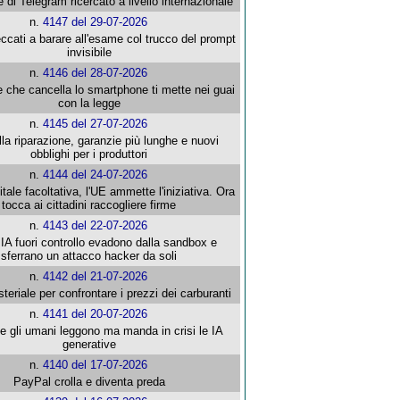
e di Telegram ricercato a livello internazionale
n.
4147 del 29-07-2026
ccati a barare all'esame col trucco del prompt
invisibile
n.
4146 del 28-07-2026
e che cancella lo smartphone ti mette nei guai
con la legge
n.
4145 del 27-07-2026
alla riparazione, garanzie più lunghe e nuovi
obblighi per i produttori
n.
4144 del 24-07-2026
gitale facoltativa, l'UE ammette l'iniziativa. Ora
tocca ai cittadini raccogliere firme
n.
4143 del 22-07-2026
 IA fuori controllo evadono dalla sandbox e
sferrano un attacco hacker da soli
n.
4142 del 21-07-2026
steriale per confrontare i prezzi dei carburanti
n.
4141 del 20-07-2026
che gli umani leggono ma manda in crisi le IA
generative
n.
4140 del 17-07-2026
PayPal crolla e diventa preda