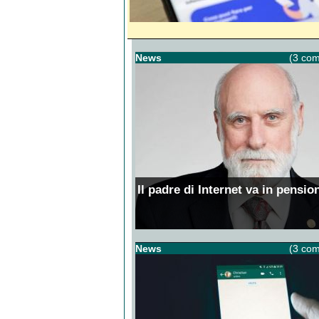
News
(3 com
Il padre di Internet va in pensio
News
(3 com