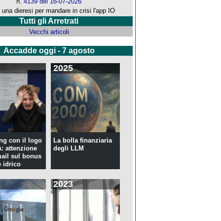
n.
4139 del 16-07-2026
 una dieresi per mandare in crisi l'app IO
Tutti gli Arretrati
Vecchi articoli
Accadde oggi - 7 agosto
2025
ng con il logo
La bolla finanziaria
 attenzione
degli LLM
mail sul bonus
 idrico
2023