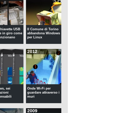
 chiavette USB
Il Comune di Torino
te in giro come
abbandona Windows
unzionano
per Linux
2012
s, sei
Onde Wi-Fi per
azioni
guardare attraverso i
ensabili
muri
2009