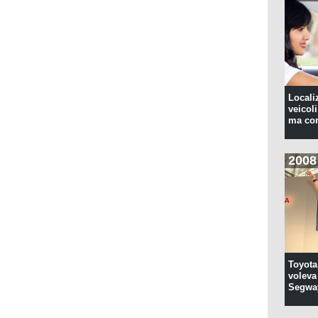
Locali
veicoli
ma con
2008
Toyota
voleva 
Segwa