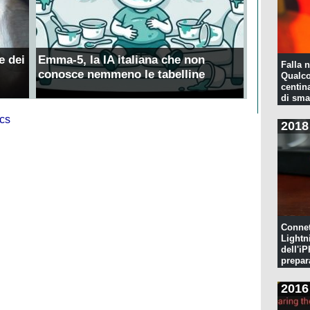
e dei
Emma-5, la IA italiana che non
Falla n
conosce nemmeno le tabelline
Qualco
centina
di sma
2018
Connet
Lightn
dell'iP
prepar
pulita
2016