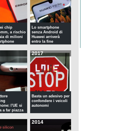
ei chip
Lo smartphone
mm, a rischio
senza Android di
ia di milioni
Huawei arriverà
rtphone
entro la fine
dell'anno
2017
tore
Basta un adesivo per
ing
confondere i veicoli
hone: l'UE si
autonomi
a a far piazza
2014