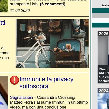
stampante Usb.
(6 commenti)
Basta
11-06-2020
tti
2026
 di
i come
e non
Phishi
ARERA:
alle e
Immuni e la privacy
sociale
sottosopra
2024
Segnalazioni
- Cassandra Crossing/
Matteo Flora riassume Immuni in un ottimo
video, ma con una conclusione