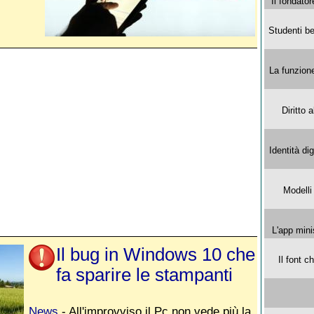
Il fondator
Studenti be
La funzion
Diritto 
Identità di
Modelli
L'app mini
Il bug in Windows 10 che
Il font 
fa sparire le stampanti
News
- All'improvviso il Pc non vede più la