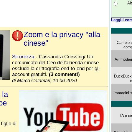
Al
Leggi i com
Zoom e la privacy ''alla
cinese''
Cambio d
comp
Sicurezza
- Cassandra Crossing/ Un
Ammoderna
comunicato del Ceo dell'azienda cinese
esclude la crittografia end-to-end per gli
account gratuiti.
(3 commenti)
DuckDuck G
di Marco Calamari, 10-06-2020
i
 la
Immagini s
be
IA e di
iglio di