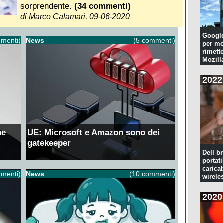
sorprendente.
(34 commenti)
di Marco Calamari, 09-06-2020
Googl
menti)
News
(5 commenti)
per mo
rimette
Mozill
2022
ne
UE: Microsoft e Amazon sono dei
gatekeeper
Dell br
portati
caricab
menti)
News
(10 commenti)
wirele
2020