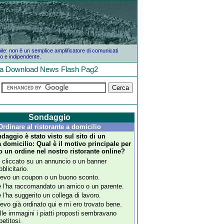
bile: non è un semplice amplificatore di comunicati
o e indipendente.
la
Download
News
Flash
Pag2
Sondaggio
Ordinare al ristorante a domicilio
daggio è stato visto sul sito di un
a domicilio: Qual è il motivo principale per
to un ordine nel nostro ristorante online?
 cliccato su un annuncio o un banner
blicitario.
evo un coupon o un buono sconto.
 l'ha raccomandato un amico o un parente.
 l'ha suggerito un collega di lavoro.
evo già ordinato qui e mi ero trovato bene.
lle immagini i piatti proposti sembravano
petitosi.