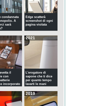
e condannata
Edge scatterà
nopolio. A
screenshot di ogni
rci sarà
pagina visitata
a?
2021
evetta il
L'erogatore di
le con
sapone che ti dice
atterie
per quanto tempo
ss incorporato
lavarti le mani
2019