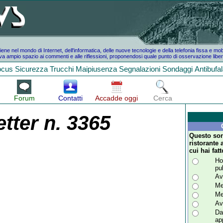
e nel mondo di Internet, dell'informatica, delle nuove tecnologie e della telefonia fissa e mo
a ampio spazio ai commenti e alle riflessioni, proponendosi quale punto di osservazione liber
ocus
Sicurezza
Trucchi
Maipiusenza
Segnalazioni
Sondaggi
Antibufa
Forum
Contatti
Accadde oggi
Cerca
tter n. 3365
Questo son
ristorante 
cui hai fat
Ho
pub
Av
Me
Me
Av
Da
ap