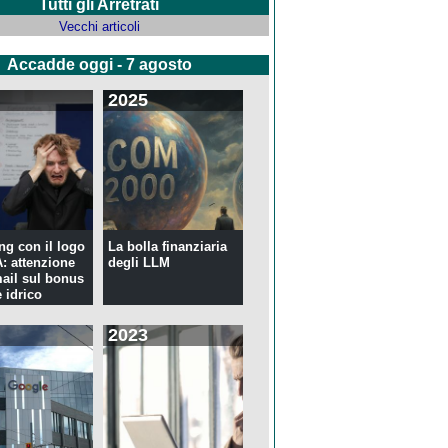
Tutti gli Arretrati
Vecchi articoli
Accadde oggi - 7 agosto
2025
ng con il logo
La bolla finanziaria
 attenzione
degli LLM
mail sul bonus
 idrico
2023