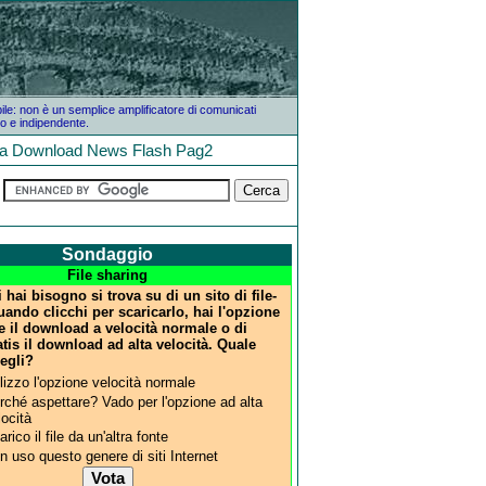
bile: non è un semplice amplificatore di comunicati
o e indipendente.
la
Download
News
Flash
Pag2
Sondaggio
File sharing
ui hai bisogno si trova su di un sito di file-
ando clicchi per scaricarlo, hai l'opzione
re il download a velocità normale o di
tis il download ad alta velocità. Quale
egli?
ilizzo l'opzione velocità normale
rché aspettare? Vado per l'opzione ad alta
locità
rico il file da un'altra fonte
n uso questo genere di siti Internet