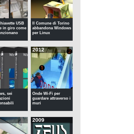
 chiavette USB
Il Comune di Torino
te in giro come
abbandona Windows
unzionano
per Linux
2012
s, sei
Onde Wi-Fi per
azioni
guardare attraverso i
ensabili
muri
2009