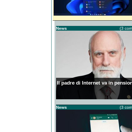
News
(3 com
Il padre di Internet va in pensio
News
(3 com