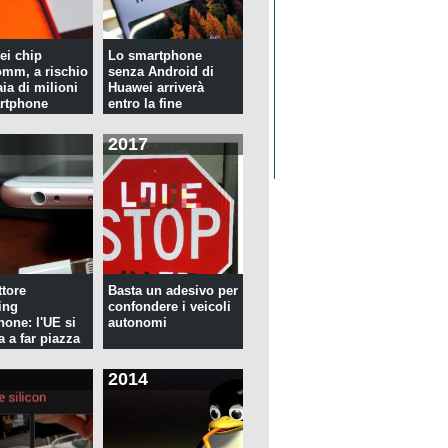
ei chip
Lo smartphone
mm, a rischio
senza Android di
ia di milioni
Huawei arriverà
rtphone
entro la fine
dell'anno
2017
tore
Basta un adesivo per
ing
confondere i veicoli
hone: l'UE si
autonomi
a a far piazza
2014