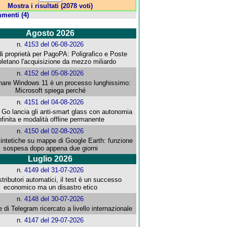
Mostra i risultati (2078 voti)
menti (4)
Agosto 2026
n.
4153 del 06-08-2026
i proprietà per PagoPA: Poligrafico e Poste
letano l'acquisizione da mezzo miliardo
n.
4152 del 05-08-2026
re Windows 11 è un processo lunghissimo:
Microsoft spiega perché
n.
4151 del 04-08-2026
o lancia gli anti-smart glass con autonomia
nfinita e modalità offline permanente
n.
4150 del 02-08-2026
intetiche su mappe di Google Earth: funzione
sospesa dopo appena due giorni
Luglio 2026
n.
4149 del 31-07-2026
stributori automatici, il test è un successo
economico ma un disastro etico
n.
4148 del 30-07-2026
e di Telegram ricercato a livello internazionale
n.
4147 del 29-07-2026