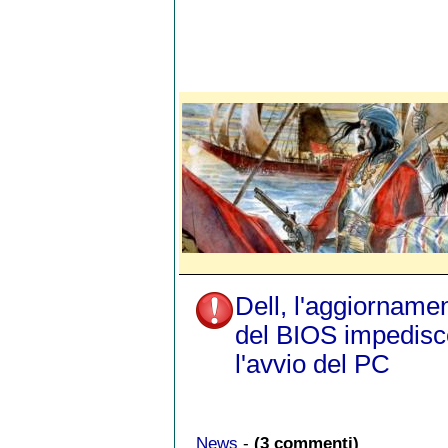
Dell, l'aggiorname
del BIOS impedisc
l'avvio del PC
News
-
(3 commenti)