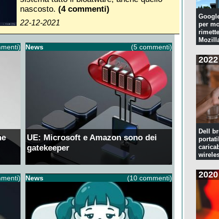
nascosto.
(4 commenti)
Googl
22-12-2021
per mo
rimette
Mozill
menti)
News
(5 commenti)
2022
Dell br
ne
UE: Microsoft e Amazon sono dei
portati
gatekeeper
caricab
wirele
2020
menti)
News
(10 commenti)