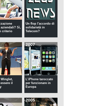
zzazione
Un flop l'accordo di
 aziendali? Sì,
solidarietà in
 criterio
Telecom?
2007
 Winglet,
L'iPhone taroccato
essere il
per funzionare in
y
Europa
2005