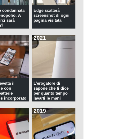
e condannata
Edge scatterà
nopolio. A
screenshot di ogni
rci sarà
pagina visitata
a?
2021
evetta il
L'erogatore di
le con
sapone che ti dice
atterie
per quanto tempo
ss incorporato
lavarti le mani
2019