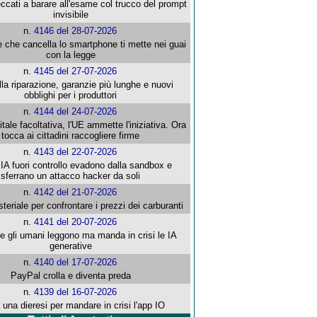
ccati a barare all'esame col trucco del prompt
invisibile
n.
4146 del 28-07-2026
e che cancella lo smartphone ti mette nei guai
con la legge
n.
4145 del 27-07-2026
alla riparazione, garanzie più lunghe e nuovi
obblighi per i produttori
n.
4144 del 24-07-2026
gitale facoltativa, l'UE ammette l'iniziativa. Ora
tocca ai cittadini raccogliere firme
n.
4143 del 22-07-2026
 IA fuori controllo evadono dalla sandbox e
sferrano un attacco hacker da soli
n.
4142 del 21-07-2026
steriale per confrontare i prezzi dei carburanti
n.
4141 del 20-07-2026
che gli umani leggono ma manda in crisi le IA
generative
n.
4140 del 17-07-2026
PayPal crolla e diventa preda
n.
4139 del 16-07-2026
 una dieresi per mandare in crisi l'app IO