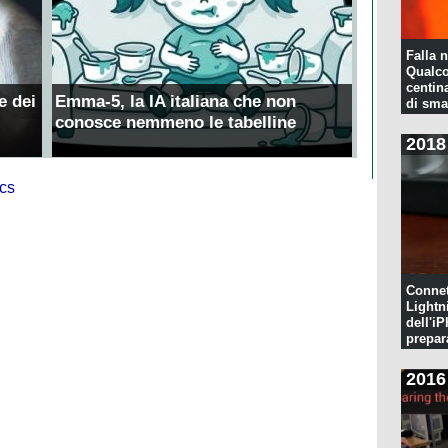
Falla n
Qualco
centina
e dei
Emma-5, la IA italiana che non
di sma
conosce nemmeno le tabelline
2018
Connet
Lightn
dell'iP
prepar
pulita
2016