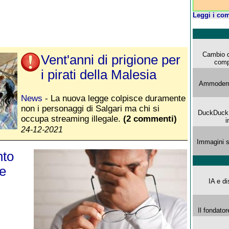
Leggi i com
Cambio d
Vent'anni di prigione per
comp
i pirati della Malesia
Ammoderna
News
- La nuova legge colpisce duramente
non i personaggi di Salgari ma chi si
DuckDuck G
occupa streaming illegale.
(2 commenti)
i
24-12-2021
Immagini s
nto
e
IA e di
Il fondator