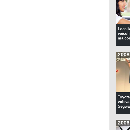
Locali
veicoli
ma con
2008
Toyota
voleva 
Segwa
2006