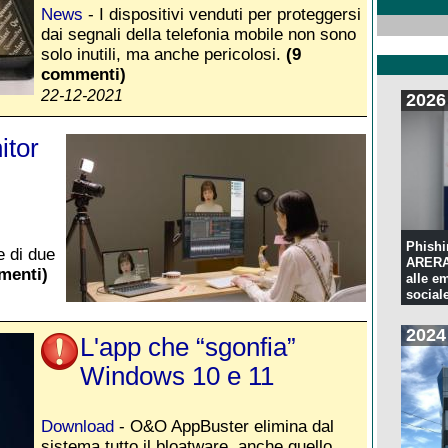
News
- I dispositivi venduti per proteggersi
dai segnali della telefonia mobile non sono
solo inutili, ma anche pericolosi.
(9
commenti)
22-12-2021
2026
itor
Phishi
e di due
ARERA:
menti)
alle e
sociale
2024
L'app che “sgonfia”
Windows 10 e 11
Download
- O&O AppBuster elimina dal
sistema tutto il bloatware, anche quello