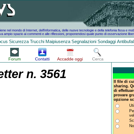
e nel mondo di Internet, dell'informatica, delle nuove tecnologie e della telefonia fissa e mo
a ampio spazio ai commenti e alle riflessioni, proponendosi quale punto di osservazione liber
ocus
Sicurezza
Trucchi
Maipiusenza
Segnalazioni
Sondaggi
Antibufa
Forum
Contatti
Accadde oggi
Cerca
tter n. 3561
Il file di c
sharing. Qu
di effettua
provare gra
opzione sc
Ut
Pe
ve
Sca
No