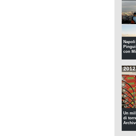
Napoli 
Pingui
con Mi
2012
Un mil
di torr
Archiv