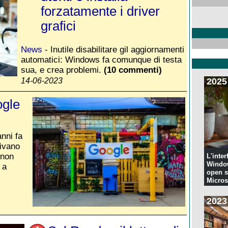
forzatamente i driver
grafici
News
- Inutile disabilitare gil aggiornamenti
automatici: Windows fa comunque di testa
sua, e crea problemi.
(10 commenti)
14-06-2023
2025
ogle
nni fa
ivano
 non
L'inter
Windo
 a
open s
Microso
codi...
2023