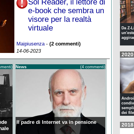
Sol Reader, il lettore di
e-book che sembra un
visore per la realtà
virtuale
Da Z-L
un'est
aggira
Maipiusenza
-
(2 commenti)
14-06-2023
2020
menti)
News
(4 commenti)
Androi
condiv
sempli
dei file
ede
Il padre di Internet va in pensione
2018
nale