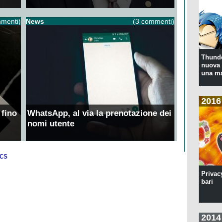
menti)
News
(3 commenti)
Thunde
nuova 
una ma
2016
 fino
WhatsApp, al via la prenotazione dei
nomi utente
Privac
bari
2014