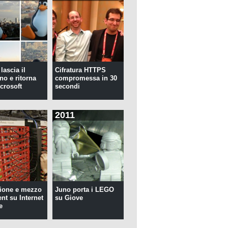
lascia il
Cifratura HTTPS
no e ritorna
compromessa in 30
crosoft
secondi
2011
ione e mezzo
Juno porta i LEGO
ent su Internet
su Giove
e