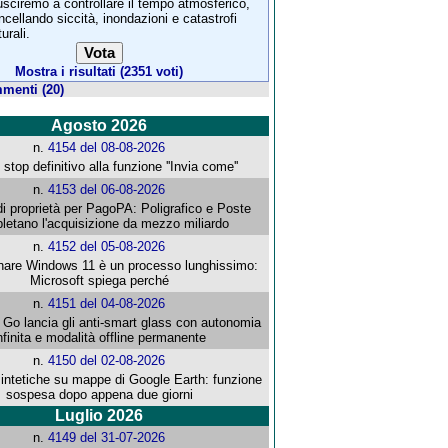
usciremo a controllare il tempo atmosferico,
ncellando siccità, inondazioni e catastrofi
urali.
Mostra i risultati (2351 voti)
menti (20)
Agosto 2026
n.
4154 del 08-08-2026
stop definitivo alla funzione ''Invia come''
n.
4153 del 06-08-2026
i proprietà per PagoPA: Poligrafico e Poste
letano l'acquisizione da mezzo miliardo
n.
4152 del 05-08-2026
re Windows 11 è un processo lunghissimo:
Microsoft spiega perché
n.
4151 del 04-08-2026
o lancia gli anti-smart glass con autonomia
nfinita e modalità offline permanente
n.
4150 del 02-08-2026
intetiche su mappe di Google Earth: funzione
sospesa dopo appena due giorni
Luglio 2026
n.
4149 del 31-07-2026