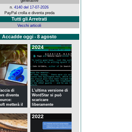
generative
n.
4140 del 17-07-2026
PayPal crolla e diventa preda
Tutti gli Arretrati
Vecchi articoli
Accadde oggi - 8 agosto
2024
faccia di
L'ultima versione di
ws diventa
WordStar si può
ource:
scaricare
ft metterà il
liberamente
2022