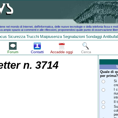
e nel mondo di Internet, dell'informatica, delle nuove tecnologie e della telefonia fissa e mo
a ampio spazio ai commenti e alle riflessioni, proponendosi quale punto di osservazione liber
ocus
Sicurezza
Trucchi
Maipiusenza
Segnalazioni
Sondaggi
Antibufa
Forum
Contatti
Accadde oggi
Cerca
tter n. 3714
5
Quale di qu
per prima
Si
cre
I 
ri
in
Il
Su
co
per