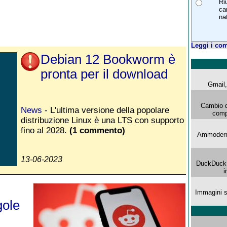
Ri
ca
nat
Leggi i com
Debian 12 Bookworm è
pronta per il download
Gmail, 
Cambio d
News
- L'ultima versione della popolare
comp
distribuzione Linux è una LTS con supporto
fino al 2028.
(1 commento)
Ammoderna
13-06-2023
DuckDuck G
i
Immagini s
gole