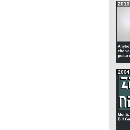
2010
Anybot
che va 
posto 
2004
Monti,
Bill Ga