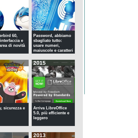
rbird 60,
Password, abbiamo
interfaccia e
sbagliato tutto:
rea di novità
usare numeri,
maiuscole e caratteri
speciali ...
2015
y, sicurezza e
Arriva LibreOffice
5.0, più efficiente e
leggero
2013