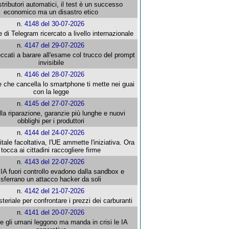
stributori automatici, il test è un successo
economico ma un disastro etico
n.
4148 del 30-07-2026
e di Telegram ricercato a livello internazionale
n.
4147 del 29-07-2026
ccati a barare all'esame col trucco del prompt
invisibile
n.
4146 del 28-07-2026
e che cancella lo smartphone ti mette nei guai
con la legge
n.
4145 del 27-07-2026
alla riparazione, garanzie più lunghe e nuovi
obblighi per i produttori
n.
4144 del 24-07-2026
gitale facoltativa, l'UE ammette l'iniziativa. Ora
tocca ai cittadini raccogliere firme
n.
4143 del 22-07-2026
 IA fuori controllo evadono dalla sandbox e
sferrano un attacco hacker da soli
n.
4142 del 21-07-2026
steriale per confrontare i prezzi dei carburanti
n.
4141 del 20-07-2026
che gli umani leggono ma manda in crisi le IA