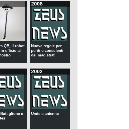
2008
s QB, il robot
Nuove regole per
in ufficio al
periti e consulenti
nostro
dei magistrati
2002
 Buttiglione e
Umts e antenne
tes