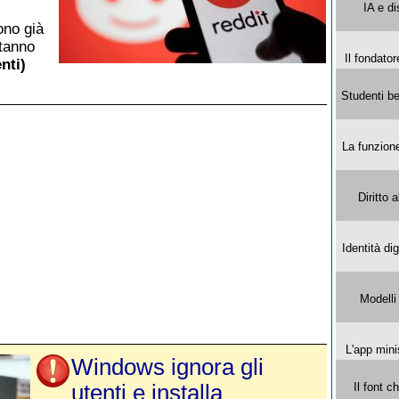
IA e di
ono già
stanno
Il fondator
nti)
Studenti be
La funzion
Diritto 
Identità di
Modelli
L'app mini
Windows ignora gli
utenti e installa
Il font 