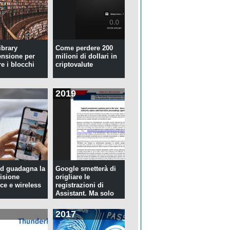
ibrary
Come perdere 200
ensione per
milioni di dollari in
re i blocchi
criptovalute
2019
d guadagna la
Google smetterà di
isione
origliare le
ce e wireless
registrazioni di
Assistant. Ma solo
per tre...
2017