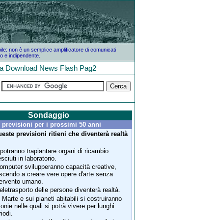
bile: non è un semplice amplificatore di comunicati
o e indipendente.
la
Download
News
Flash
Pag2
Sondaggio
 previsioni per i prossimi 50 anni
este previsioni ritieni che diventerà realtà
?
 potranno trapiantare organi di ricambio
sciuti in laboratorio.
computer svilupperanno capacità creative,
uscendo a creare vere opere d'arte senza
tervento umano.
 teletrasporto delle persone diventerà realtà.
 Marte e sui pianeti abitabili si costruiranno
lonie nelle quali si potrà vivere per lunghi
iodi.