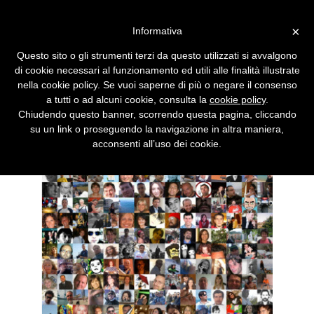
Vai alla versione desktop
×
Informativa
Diciassettenne dice addio su
Questo sito o gli strumenti terzi da questo utilizzati si avvalgono
Facebook e si suicida
di cookie necessari al funzionamento ed utili alle finalità illustrate
nella cookie policy. Se vuoi saperne di più o negare il consenso
Lascia un messaggio agli amici del social
a tutti o ad alcuni cookie, consulta la
cookie policy
.
network. Poi esce di casa e si butta nel
Chiudendo questo banner, scorrendo questa pagina, cliccando
Piave.
su un link o proseguendo la navigazione in altra maniera,
acconsenti all’uso dei cookie.