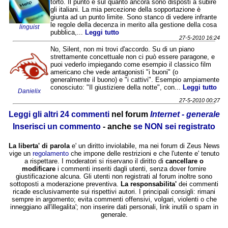
torto. Il punto è sul quanto ancora sono disposti a subire
gli italiani. La mia percezione della sopportazione è
giunta ad un punto limite. Sono stanco di vedere infrante
le regole della decenza in merito alla gestione della cosa
linguist
pubblica,...
Leggi tutto
27-5-2010 16:24
No, Silent, non mi trovi d'accordo. Su di un piano
strettamente concettuale non ci può essere paragone, e
puoi vederlo impiegando come esempio il classico film
americano che vede antagonisti "i buoni" (o
generalmente il buono) e "i cattivi". Esempio ampiamente
conosciuto: "Il giustiziere della notte", con...
Leggi tutto
Danielix
27-5-2010 00:27
Leggi gli altri 24 commenti
nel forum
Internet - generale
Inserisci un commento
- anche
se NON sei registrato
La liberta' di parola
e' un diritto inviolabile, ma nei forum di Zeus News
vige un
regolamento
che impone delle restrizioni e che l'utente e' tenuto
a rispettare. I moderatori si riservano il diritto di
cancellare o
modificare
i commenti inseriti dagli utenti, senza dover fornire
giustificazione alcuna. Gli utenti non registrati al forum inoltre sono
sottoposti a moderazione preventiva.
La responsabilita'
dei commenti
ricade esclusivamente sui rispettivi autori. I principali consigli: rimani
sempre in argomento; evita commenti offensivi, volgari, violenti o che
inneggiano all'illegalita'; non inserire dati personali, link inutili o spam in
generale.