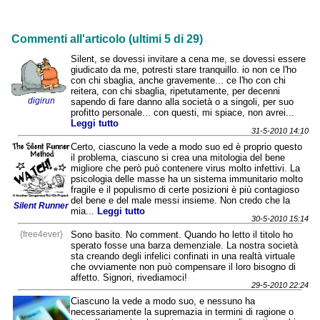
Commenti all'articolo (ultimi 5 di 29)
Silent, se dovessi invitare a cena me, se dovessi essere
giudicato da me, potresti stare tranquillo. io non ce l'ho
con chi sbaglia, anche gravemente... ce l'ho con chi
reitera, con chi sbaglia, ripetutamente, per decenni
digirun
sapendo di fare danno alla società o a singoli, per suo
profitto personale... con questi, mi spiace, non avrei...
Leggi tutto
31-5-2010 14:10
Certo, ciascuno la vede a modo suo ed è proprio questo
il problema, ciascuno si crea una mitologia del bene
migliore che però può contenere virus molto infettivi. La
psicologia delle masse ha un sistema immunitario molto
fragile e il populismo di certe posizioni è più contagioso
del bene e del male messi insieme. Non credo che la
Silent Runner
mia...
Leggi tutto
30-5-2010 15:14
{free4ever}
Sono basito. No comment. Quando ho letto il titolo ho
sperato fosse una barza demenziale. La nostra società
sta creando degli infelici confinati in una realtà virtuale
che ovviamente non può compensare il loro bisogno di
affetto. Signori, rivediamoci!
29-5-2010 22:24
Ciascuno la vede a modo suo, e nessuno ha
necessariamente la supremazia in termini di ragione o