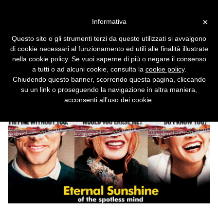
Vai alla versione desktop
×
Informativa
Il diritto all'oblio, oggi
Questo sito o gli strumenti terzi da questo utilizzati si avvalgono
L'esercizio del diritto di cronaca online
di cookie necessari al funzionamento ed utili alle finalità illustrate
prevale rispetto alla riservatezza del singolo
nella cookie policy. Se vuoi saperne di più o negare il consenso
soltanto se a termine. Scaduto quest'ultimo,
a tutti o ad alcuni cookie, consulta la
cookie policy
.
deve ritenersi illecito.
Chiudendo questo banner, scorrendo questa pagina, cliccando
su un link o proseguendo la navigazione in altra maniera,
acconsenti all’uso dei cookie.