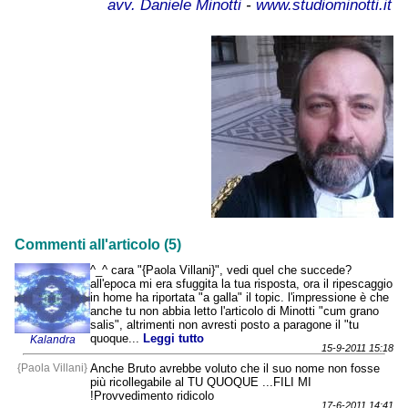
avv. Daniele Minotti
-
www.studiominotti.it
Commenti all'articolo (5)
^_^ cara "{Paola Villani}", vedi quel che succede?
all'epoca mi era sfuggita la tua risposta, ora il ripescaggio
in home ha riportata "a galla" il topic. l'impressione è che
anche tu non abbia letto l'articolo di Minotti "cum grano
salis", altrimenti non avresti posto a paragone il "tu
quoque...
Leggi tutto
Kalandra
15-9-2011 15:18
{Paola Villani}
Anche Bruto avrebbe voluto che il suo nome non fosse
più ricollegabile al TU QUOQUE ...FILI MI
!Provvedimento ridicolo
17-6-2011 14:41