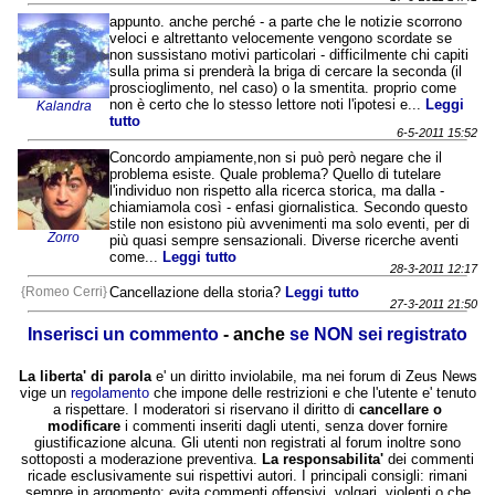
appunto. anche perché - a parte che le notizie scorrono
veloci e altrettanto velocemente vengono scordate se
non sussistano motivi particolari - difficilmente chi capiti
sulla prima si prenderà la briga di cercare la seconda (il
proscioglimento, nel caso) o la smentita. proprio come
non è certo che lo stesso lettore noti l'ipotesi e...
Leggi
Kalandra
tutto
6-5-2011 15:52
Concordo ampiamente,non si può però negare che il
problema esiste. Quale problema? Quello di tutelare
l'individuo non rispetto alla ricerca storica, ma dalla -
chiamiamola così - enfasi giornalistica. Secondo questo
stile non esistono più avvenimenti ma solo eventi, per di
Zorro
più quasi sempre sensazionali. Diverse ricerche aventi
come...
Leggi tutto
28-3-2011 12:17
{Romeo Cerri}
Cancellazione della storia?
Leggi tutto
27-3-2011 21:50
Inserisci un commento
- anche
se NON sei registrato
La liberta' di parola
e' un diritto inviolabile, ma nei forum di Zeus News
vige un
regolamento
che impone delle restrizioni e che l'utente e' tenuto
a rispettare. I moderatori si riservano il diritto di
cancellare o
modificare
i commenti inseriti dagli utenti, senza dover fornire
giustificazione alcuna. Gli utenti non registrati al forum inoltre sono
sottoposti a moderazione preventiva.
La responsabilita'
dei commenti
ricade esclusivamente sui rispettivi autori. I principali consigli: rimani
sempre in argomento; evita commenti offensivi, volgari, violenti o che