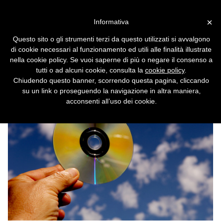
Vai alla versione desktop
×
Informativa
BSA: ridurre la pirateria crea
Questo sito o gli strumenti terzi da questo utilizzati si avvalgono
500.000 posti di lavoro
di cookie necessari al funzionamento ed utili alle finalità illustrate
nella cookie policy. Se vuoi saperne di più o negare il consenso a
Nel 2010 la pirateria è cresciuta del 14%. Ma
tutti o ad alcuni cookie, consulta la
cookie policy
.
forse la colpa non è solo dei pirati.
Chiudendo questo banner, scorrendo questa pagina, cliccando
su un link o proseguendo la navigazione in altra maniera,
acconsenti all’uso dei cookie.