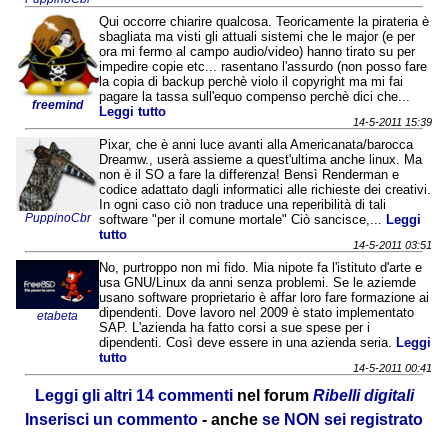
Qui occorre chiarire qualcosa. Teoricamente la pirateria è
sbagliata ma visti gli attuali sistemi che le major (e per
ora mi fermo al campo audio/video) hanno tirato su per
impedire copie etc... rasentano l'assurdo (non posso fare
la copia di backup perchè violo il copyright ma mi fai
pagare la tassa sull'equo compenso perchè dici che...
freemind
Leggi tutto
14-5-2011 15:39
Pixar, che è anni luce avanti alla Americanata/barocca
Dreamw., userà assieme a quest'ultima anche linux. Ma
non è il SO a fare la differenza! Bensì Renderman e
codice adattato dagli informatici alle richieste dei creativi.
In ogni caso ciò non traduce una reperibilità di tali
PuppinoCbr
software "per il comune mortale" Ciò sancisce,...
Leggi
tutto
14-5-2011 03:51
No, purtroppo non mi fido. Mia nipote fa l'istituto d'arte e
usa GNU/Linux da anni senza problemi. Se le aziemde
usano software proprietario è affar loro fare formazione ai
dipendenti. Dove lavoro nel 2009 è stato implementato
etabeta
SAP. L'azienda ha fatto corsi a sue spese per i
dipendenti. Così deve essere in una azienda seria.
Leggi
tutto
14-5-2011 00:41
Leggi gli altri 14 commenti
nel forum
Ribelli digitali
Inserisci un commento
- anche
se NON sei registrato