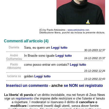
(C) by Paolo Attivissimo -
www.attivissimo.net
.
Distribuzione libera, purché sia inclusa la presente dicitura.
Commenti all'articolo (4)
Daniela
Sara, eu quero um
Leggi tutto
30-10-2003 12:37
André
In Brasile sono iguale
Leggi tutto
16-12-2002 15:37
Guillamelau
Paolo
como posso entrar em contato?
Leggi tutto
Attivissimo
15-12-2002 12:26
luciana sa
golden
Leggi tutto
13-12-2002 22:43
Inserisci un commento
- anche
se NON sei registrato
La liberta' di parola
e' un diritto inviolabile, ma nei forum di Zeus News
vige un
regolamento
che impone delle restrizioni e che l'utente e' tenuto
a rispettare. I moderatori si riservano il diritto di
cancellare o
modificare
i commenti inseriti dagli utenti, senza dover fornire