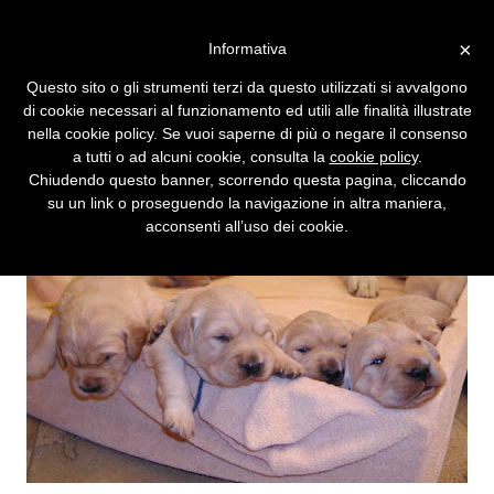
Vai alla versione desktop
×
Informativa
Il ritorno dei Golden Retriever
Questo sito o gli strumenti terzi da questo utilizzati si avvalgono
Ricordate i sette cuccioli da salvare? Arriva
di cookie necessari al funzionamento ed utili alle finalità illustrate
la variante.
nella cookie policy. Se vuoi saperne di più o negare il consenso
a tutti o ad alcuni cookie, consulta la
cookie policy
.
Chiudendo questo banner, scorrendo questa pagina, cliccando
su un link o proseguendo la navigazione in altra maniera,
acconsenti all’uso dei cookie.