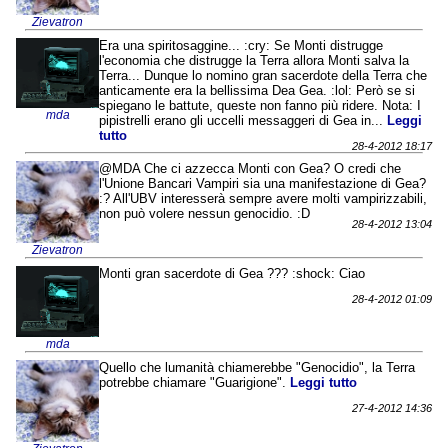
Zievatron
Era una spiritosaggine... :cry: Se Monti distrugge
l'economia che distrugge la Terra allora Monti salva la
Terra... Dunque lo nomino gran sacerdote della Terra che
anticamente era la bellissima Dea Gea. :lol: Però se si
spiegano le battute, queste non fanno più ridere. Nota: I
mda
pipistrelli erano gli uccelli messaggeri di Gea in...
Leggi
tutto
28-4-2012 18:17
@MDA Che ci azzecca Monti con Gea? O credi che
l'Unione Bancari Vampiri sia una manifestazione di Gea?
:? All'UBV interesserà sempre avere molti vampirizzabili,
non può volere nessun genocidio. :D
28-4-2012 13:04
Zievatron
Monti gran sacerdote di Gea ??? :shock: Ciao
28-4-2012 01:09
mda
Quello che lumanità chiamerebbe "Genocidio", la Terra
potrebbe chiamare "Guarigione".
Leggi tutto
27-4-2012 14:36