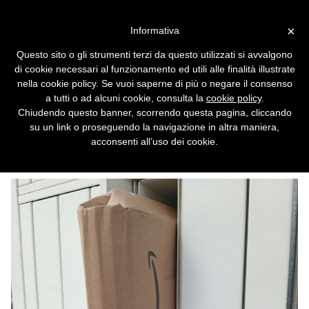
Vai alla versione desktop
×
Informativa
Oltre 2.000 pacchi Amazon
Questo sito o gli strumenti terzi da questo utilizzati si avvalgono
scomparsi scovati dai
di cookie necessari al funzionamento ed utili alle finalità illustrate
Carabinieri in un magazzino
nella cookie policy. Se vuoi saperne di più o negare il consenso
a tutti o ad alcuni cookie, consulta la
cookie policy
.
nel milanese
Chiudendo questo banner, scorrendo questa pagina, cliccando
su un link o proseguendo la navigazione in altra maniera,
I militari hanno arrestato tre cittadini rumeni
acconsenti all’uso dei cookie.
con l'accusa di furto aggravato e
ricettazione.