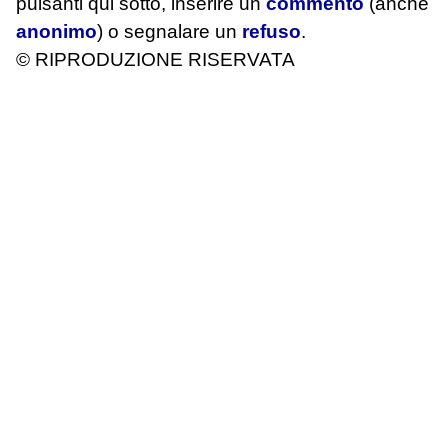
pulsanti qui sotto, inserire un
commento
(anche
anonimo
) o segnalare un
refuso
.
© RIPRODUZIONE RISERVATA