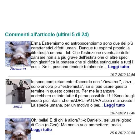
Commenti all'articolo (ultimi 5 di 24)
Erma Estremismo ed antropocentrismo sono due dei più
caratteristici difetti umani. Dunque tu esprimi proprio la
difettosità umana. :lol: Che l'estinzione eventuale delle
zanzare non sia più grave dell'estinzione di altre speci
non giustifica la pretesa che si debba estinguerle a tutti i
costi. Se si possono rendere totalmente...
Leggi tutto
Zievatron
16-7-2012 19:56
Io sono completamente d'accordo con "Zievatron", anzi...
sono ancora più "estremista", se si può usare questo
termine in questo contesto. Per me le zanzare
andrebbero estinte tutte il prima possibile ! ! ! Sono tra gli
insetti più infami che mADRE nATURA abbia mai creato !
La specie umana, per un motivo o per...
Leggi tutto
Erma
16-7-2012 17:40
Oh, bella! E di chi è allora? :-k Danielix, sei un religioso
di Gaia (o Gea)! Ma non lo vuoi ammettere. :malol:
Leggi tutto
25-6-2012 20:58