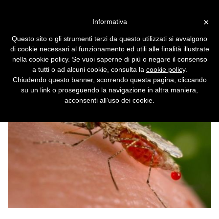
Vai alla versione desktop
×
Informativa
La zanzara geneticamente
Questo sito o gli strumenti terzi da questo utilizzati si avvalgono
modificata non punge più
di cookie necessari al funzionamento ed utili alle finalità illustrate
nella cookie policy. Se vuoi saperne di più o negare il consenso
Grazie all'ingegneria genetica sono nate la
a tutti o ad alcuni cookie, consulta la
cookie policy
.
zanzara che non succhia il sangue e quella
Chiudendo questo banner, scorrendo questa pagina, cliccando
che combatte la malaria anziché diffonderla.
su un link o proseguendo la navigazione in altra maniera,
acconsenti all’uso dei cookie.