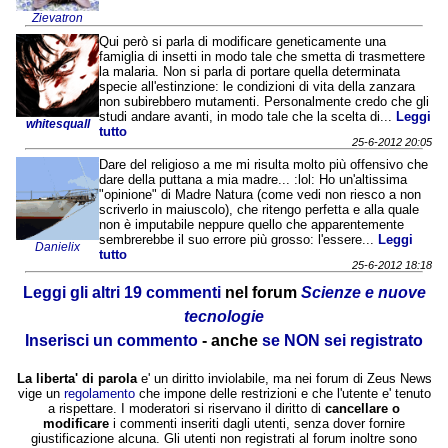
Zievatron
Qui però si parla di modificare geneticamente una
famiglia di insetti in modo tale che smetta di trasmettere
la malaria. Non si parla di portare quella determinata
specie all'estinzione: le condizioni di vita della zanzara
non subirebbero mutamenti. Personalmente credo che gli
studi andare avanti, in modo tale che la scelta di...
Leggi
whitesquall
tutto
25-6-2012 20:05
Dare del religioso a me mi risulta molto più offensivo che
dare della puttana a mia madre... :lol: Ho un'altissima
"opinione" di Madre Natura (come vedi non riesco a non
scriverlo in maiuscolo), che ritengo perfetta e alla quale
non è imputabile neppure quello che apparentemente
sembrerebbe il suo errore più grosso: l'essere...
Leggi
Danielix
tutto
25-6-2012 18:18
Leggi gli altri 19 commenti
nel forum
Scienze e nuove
tecnologie
Inserisci un commento
- anche
se NON sei registrato
La liberta' di parola
e' un diritto inviolabile, ma nei forum di Zeus News
vige un
regolamento
che impone delle restrizioni e che l'utente e' tenuto
a rispettare. I moderatori si riservano il diritto di
cancellare o
modificare
i commenti inseriti dagli utenti, senza dover fornire
giustificazione alcuna. Gli utenti non registrati al forum inoltre sono