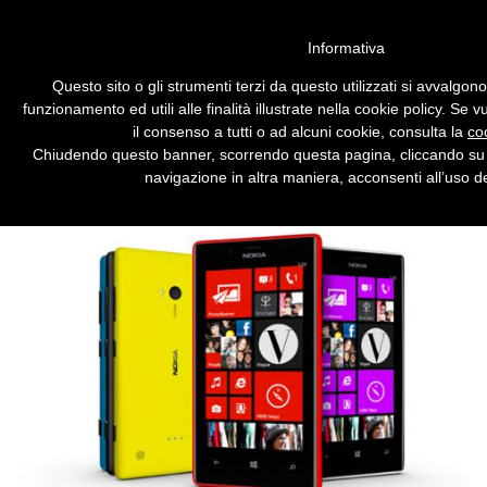
Vai alla versione desktop
Informativa
Nokia presenta due nuovi
Questo sito o gli strumenti terzi da questo utilizzati si avvalgon
Lumia e il cellulare da 15 euro
funzionamento ed utili alle finalità illustrate nella cookie policy. Se
il consenso a tutti o ad alcuni cookie, consulta la
co
Debuttano i nuovi smartphone con Windows
Chiudendo questo banner, scorrendo questa pagina, cliccando su 
Phone 8 e due telefonini economici.
navigazione in altra maniera, acconsenti all’uso de