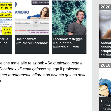
2020
per la
Una fidanzata
Facebook festeggia
nline
virtuale su Facebook
il suo primo
Androi
miliardo di utenti
condiv
sempli
dei file
 che male alle relazioni:
«Se qualcuno vede il
2018
u Facebook, diventa geloso»
spiega il professor
rtner regolarmente allora non diventa geloso delle
»
.
Thunde
nuova 
una ma