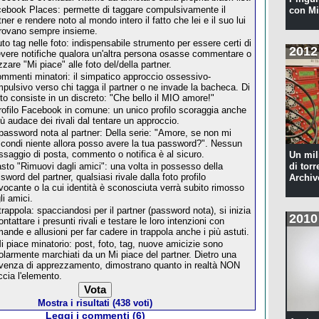
ebook Places: permette di taggare compulsivamente il
con Mi
tner e rendere noto al mondo intero il fatto che lei e il suo lui
trovano sempre insieme.
uto tag nelle foto: indispensabile strumento per essere certi di
2012
evere notifiche qualora un'altra persona osasse commentare o
zzare "Mi piace" alle foto del/della partner.
ommenti minatori: il simpatico approccio ossessivo-
pulsivo verso chi tagga il partner o ne invade la bacheca. Di
ito consiste in un discreto: "Che bello il MIO amore!"
profilo Facebook in comune: un unico profilo scoraggia anche
più audace dei rivali dal tentare un approccio.
password nota al partner: Della serie: "Amore, se non mi
condi niente allora posso avere la tua password?". Nessun
saggio di posta, commento o notifica è al sicuro.
Un mil
tasto "Rimuovi dagli amici": una volta in possesso della
di torr
sword del partner, qualsiasi rivale dalla foto profilo
Archiv
vocante o la cui identità è sconosciuta verrà subito rimosso
li amici.
trappola: spacciandosi per il partner (password nota), si inizia
2010
ontattare i presunti rivali e testare le loro intenzioni con
ande e allusioni per far cadere in trappola anche i più astuti.
Mi piace minatorio: post, foto, tag, nuove amicizie sono
olarmente marchiati da un Mi piace del partner. Dietro una
venza di apprezzamento, dimostrano quanto in realtà NON
ccia l'elemento.
Mostra i risultati (438 voti)
Leggi i commenti (6)