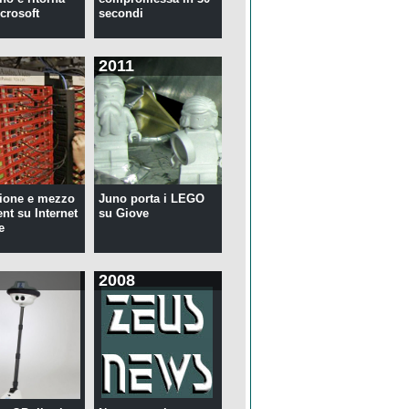
crosoft
secondi
2011
ione e mezzo
Juno porta i LEGO
ent su Internet
su Giove
e
2008