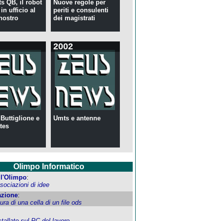
s QB, il robot
Nuove regole per
in ufficio al
periti e consulenti
nostro
dei magistrati
2002
 Buttiglione e
Umts e antenne
tes
Olimpo Informatico
ell'Olimpo
:
ociazioni di idee
zione
:
tura di una cella di un file ods
allato sul PC del lavoro