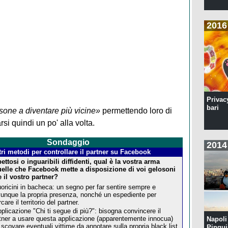
2016
Privac
bari
sone a diventare più vicine»
permettendo loro di
si quindi un po' alla volta.
Sondaggio
2014
tri metodi per controllare il partner su Facebook
ettosi o inguaribili diffidenti, qual è la vostra arma
quelle che Facebook mette a disposizione di voi gelosoni
e il vostro partner?
uoricini in bacheca: un segno per far sentire sempre e
unque la propria presenza, nonché un espediente per
care il territorio del partner.
pplicazione "Chi ti segue di più?": bisogna convincere il
tner a usare questa applicazione (apparentemente innocua)
Napoli 
 scovare eventuali vittime da annotare sulla propria black list.
Pingui