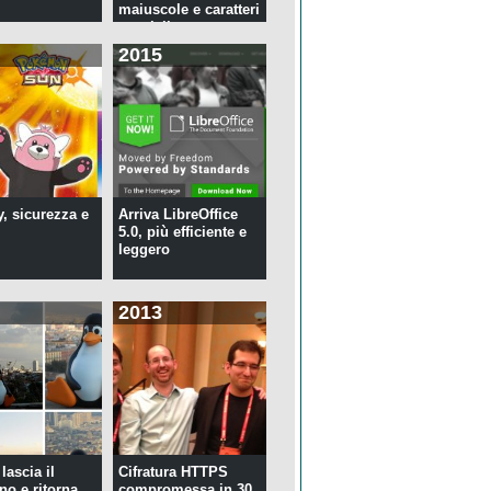
maiuscole e caratteri
speciali ...
2015
y, sicurezza e
Arriva LibreOffice
5.0, più efficiente e
leggero
2013
lascia il
Cifratura HTTPS
no e ritorna
compromessa in 30