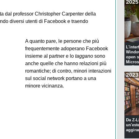
2025
tta dal professor Christopher Carpenter della
ando diversi utenti di Facebook e traendo
A quanto pare, le persone che più
L'inter
frequentemente adoperano Facebook
Windo
insieme al partner e lo
taggano
sono
open s
Microso
anche quelle che hanno relazioni più
codi...
romantiche; di contro, minori interazioni
2023
sul social network portano a una
minore vicinanza.
Da Z-L
un'est
aggira