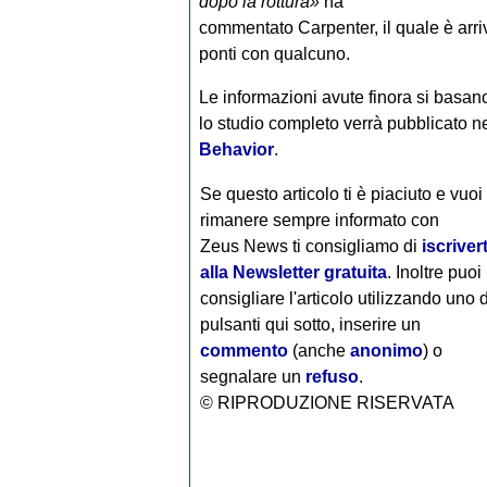
dopo la rottura»
ha
commentato Carpenter, il quale è arriv
ponti con qualcuno.
Le informazioni avute finora si basan
lo studio completo verrà pubblicato ne
Behavior
.
Se questo articolo ti è piaciuto e vuoi
rimanere sempre informato con
Zeus News
ti consigliamo di
iscrivert
alla Newsletter gratuita
. Inoltre puoi
consigliare l'articolo utilizzando uno 
pulsanti qui sotto, inserire un
commento
(anche
anonimo
) o
segnalare un
refuso
.
© RIPRODUZIONE RISERVATA