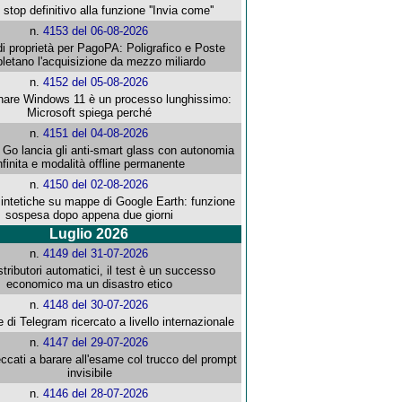
stop definitivo alla funzione ''Invia come''
n.
4153 del 06-08-2026
i proprietà per PagoPA: Poligrafico e Poste
letano l'acquisizione da mezzo miliardo
n.
4152 del 05-08-2026
re Windows 11 è un processo lunghissimo:
Microsoft spiega perché
n.
4151 del 04-08-2026
o lancia gli anti-smart glass con autonomia
nfinita e modalità offline permanente
n.
4150 del 02-08-2026
intetiche su mappe di Google Earth: funzione
sospesa dopo appena due giorni
Luglio 2026
n.
4149 del 31-07-2026
stributori automatici, il test è un successo
economico ma un disastro etico
n.
4148 del 30-07-2026
e di Telegram ricercato a livello internazionale
n.
4147 del 29-07-2026
ccati a barare all'esame col trucco del prompt
invisibile
n.
4146 del 28-07-2026