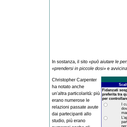
In sostanza, il sito
«può aiutare le per
«prendersi in piccole dosi»
e avvicinar
Christopher Carpenter
Scal
ha notato anche
Fidanzati sosp
un'altra particolarità: più
preferita tra 
per controllar
erano numerose le
I c
relazioni passate avute
dov
mar
dai partecipanti allo
L'a
studio, più erano
par
per