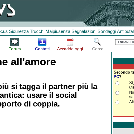
ocus
Sicurezza
Trucchi
Maipiusenza
Segnalazioni
Sondaggi
Antibufa
Forum
Contatti
Accadde oggi
Cerca
e all'amore
Secondo te
PC
?
Sì
 si tagga il partner più la
ut
No
ntica: usare il social
sa
pporto di coppia.
Al