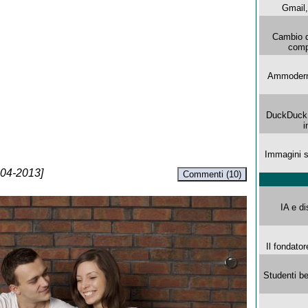
Gmail, 
Cambio d
comp
Ammoderna
DuckDuck G
i
Immagini s
-04-2013]
Commenti (10)
IA e di
Il fondator
Studenti be