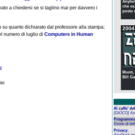
Anybot
che va 
ato a chiedersi se si taglino mai per davvero i
posto 
o su quanto dichiarato dal professore alla stampa;
2004
l numero di luglio di
Computers in Human
i
Monti,
Bill Ga
dei
Al caffe' d
[GIOCO] Ass
Programma
Errore di let
Privacy
:
AnyDesk inst