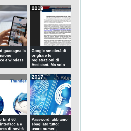
2019
d guadagna la
Google smetterà di
isione
origliare le
ce e wireless
registrazioni di
Assistant. Ma solo
per tre...
2017
rbird 60,
Password, abbiamo
interfaccia e
sbagliato tutto:
rea di novità
usare numeri,