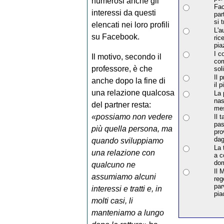
numerosi anche gli
Fac
interessi da questi
par
si 
elencati nei loro profili
L'a
su Facebook.
ric
pia
I c
Il motivo, secondo il
com
professore, è che
sol
Il 
anche dopo la fine di
il 
una relazione qualcosa
La 
nas
del partner resta:
mes
«possiamo non vedere
Il 
pas
più quella persona, ma
pro
dag
quando sviluppiamo
La 
una relazione con
a c
dom
qualcuno ne
Il 
assumiamo alcuni
reg
par
interessi e tratti e, in
pia
molti casi, li
manteniamo a lungo