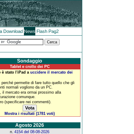
la
Download
News
Flash
Pag2
Sondaggio
Tablet e crollo dei PC
 è stato l'iPad a
uccidere il mercato dei
, perché permette di fare tutto quello che gli
enti normali vogliono da un PC.
, il mercato era ormai prossimo alla
turazione comunque.
tro (specificare nei commenti).
Mostra i risultati (1781 voti)
Agosto 2026
n.
4154 del 08-08-2026