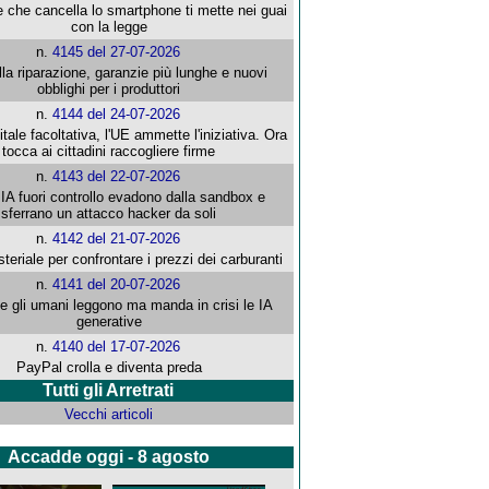
e che cancella lo smartphone ti mette nei guai
con la legge
n.
4145 del 27-07-2026
alla riparazione, garanzie più lunghe e nuovi
obblighi per i produttori
n.
4144 del 24-07-2026
gitale facoltativa, l'UE ammette l'iniziativa. Ora
tocca ai cittadini raccogliere firme
n.
4143 del 22-07-2026
 IA fuori controllo evadono dalla sandbox e
sferrano un attacco hacker da soli
n.
4142 del 21-07-2026
steriale per confrontare i prezzi dei carburanti
n.
4141 del 20-07-2026
che gli umani leggono ma manda in crisi le IA
generative
n.
4140 del 17-07-2026
PayPal crolla e diventa preda
Tutti gli Arretrati
Vecchi articoli
Accadde oggi - 8 agosto