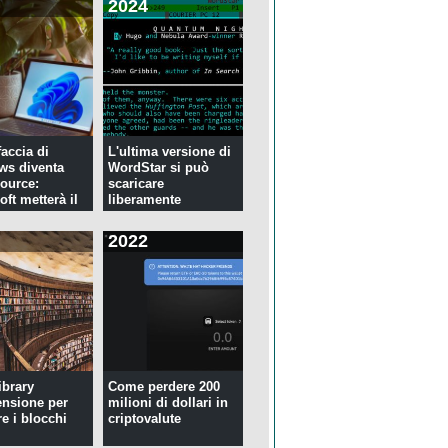
2024
faccia di
L'ultima versione di
ws diventa
WordStar si può
ource:
scaricare
ft metterà il
liberamente
2022
ibrary
Come perdere 200
ensione per
milioni di dollari in
re i blocchi
criptovalute