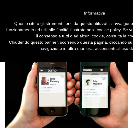
Vai alla versione desktop
Informativa
Google compra l'app che fa
Questo sito o gli strumenti terzi da questo utilizzati si avvalgon
scontrare i telefonini
funzionamento ed utili alle finalità illustrate nella cookie policy. Se
il consenso a tutti o ad alcuni cookie, consulta la
co
L'azienda di Mountain View ha acquisito
Chiudendo questo banner, scorrendo questa pagina, cliccando su 
Bump, il software per scambiarsi file tra
navigazione in altra maniera, acconsenti all’uso de
smartphone senza usare cavi.