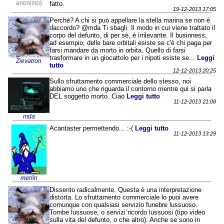
anonimo}
fatto.
19-12-2013 17:05
Perchè? A chi si può appellare la stella marina se non è
daccordo? @mda Ti sbagli. Il modo in cui viene trattato il
corpo del defunto, di per sè, è irrilevante. Il businness,
ad esempio, delle bare orbitali esiste se c'è chi paga per
farsi mandare da morto in orbita. Quello di farsi
trasformare in un giocattolo per i nipoti esiste se...
Leggi
Zievatron
tutto
12-12-2013 20:25
Sullo sfruttamento commerciale dello stesso, noi
abbiamo uno che riguarda il contorno mentre qui si parla
DEL soggetto morto. Ciao
Leggi tutto
11-12-2013 21:08
mda
Acantaster permettendo... :-(
Leggi tutto
11-12-2013 13:29
merlin
Dissento radicalmente. Questa è una interpretazione
distorta. Lo sfruttamento commerciale lo puoi avere
comunque con qualsiasi servizio funebre lussuoso.
Tombe lussuose, o servizi ricordo lussuosi (tipo video
sulla vita del defunto, o che altro). Anche se sono in