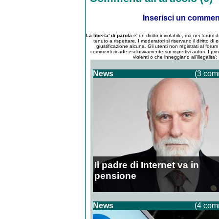
Inserisci un comme
La liberta' di parola
e' un diritto inviolabile, ma nei forum
tenuto a rispettare. I moderatori si riservano il diritto di
c
giustificazione alcuna. Gli utenti non registrati al for
commenti ricade esclusivamente sui rispettivi autori. I pri
violenti o che inneggiano all'illegalita'
News
(3 com
Il padre di Internet va in
pensione
News
(4 com