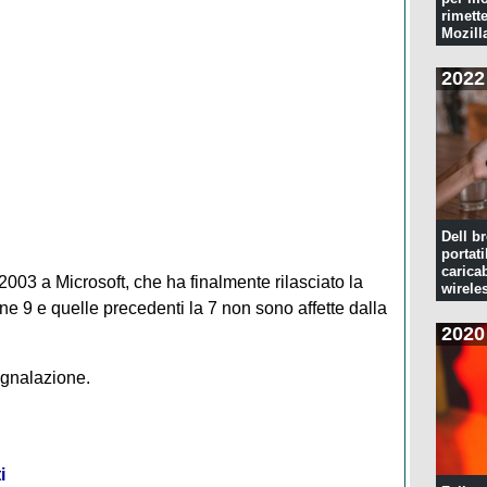
rimette
Mozill
2022
Dell br
portati
caricab
2003 a Microsoft, che ha finalmente rilasciato la
wirele
one 9 e quelle precedenti la 7 non sono affette dalla
2020
egnalazione.
i