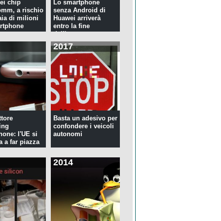
ei chip
Lo smartphone
mm, a rischio
senza Android di
ia di milioni
Huawei arriverà
rtphone
entro la fine
dell'anno
2017
tore
Basta un adesivo per
ing
confondere i veicoli
hone: l'UE si
autonomi
a a far piazza
2014