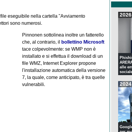
2026
ile eseguibile nella cartella "Avviamento
ettori sono numerosi.
Pinnonen sottolinea inoltre un fatterello
che, al contrario, il
bollettino Microsoft
tace colpevolmente: se WMP non è
installato e si effettua il download di un
Phishi
ARERA:
file WMZ, Internet Explorer propone
alle e
l'installazione automatica della versione
sociale
7, la quale, come anticipato, è tra quelle
2024
vulnerabili.
Googl
per mo