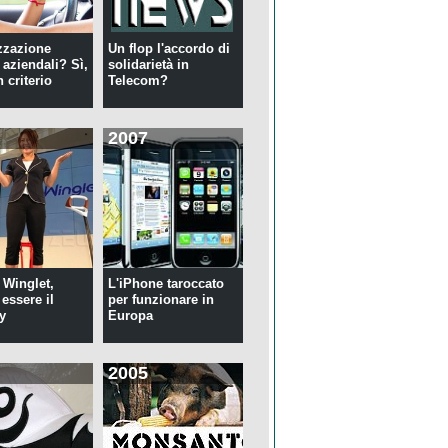
zzazione
Un flop l'accordo di
 aziendali? Sì,
solidarietà in
 criterio
Telecom?
2007
 Winglet,
L'iPhone taroccato
essere il
per funzionare in
y
Europa
2005