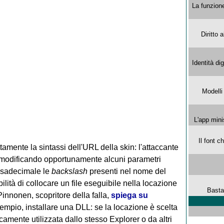
La funzion
Diritto 
Identità di
Modelli
L'app mini
Il font 
amente la sintassi dell'URL della skin: l'attaccante
e modificando opportunamente alcuni parametri
esadecimale le
backslash
presenti nel nome del
sibilità di collocare un file eseguibile nella locazione
Basta
innonen, scopritore della falla,
spiega su
sempio, installare una DLL: se la locazione è scelta
mente utilizzata dallo stesso Explorer o da altri