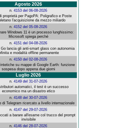
Agosto 2026
n.
4153 del 06-08-2026
i proprietà per PagoPA: Poligrafico e Poste
letano l'acquisizione da mezzo miliardo
n.
4152 del 05-08-2026
re Windows 11 è un processo lunghissimo:
Microsoft spiega perché
n.
4151 del 04-08-2026
o lancia gli anti-smart glass con autonomia
nfinita e modalità offline permanente
n.
4150 del 02-08-2026
intetiche su mappe di Google Earth: funzione
sospesa dopo appena due giorni
Luglio 2026
n.
4149 del 31-07-2026
stributori automatici, il test è un successo
economico ma un disastro etico
n.
4148 del 30-07-2026
e di Telegram ricercato a livello internazionale
n.
4147 del 29-07-2026
ccati a barare all'esame col trucco del prompt
invisibile
n.
4146 del 28-07-2026