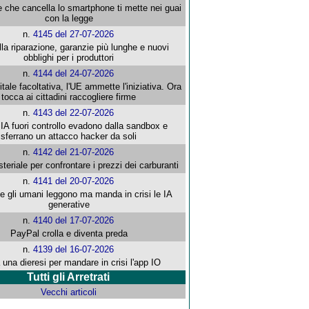
e che cancella lo smartphone ti mette nei guai
con la legge
n.
4145 del 27-07-2026
alla riparazione, garanzie più lunghe e nuovi
obblighi per i produttori
n.
4144 del 24-07-2026
gitale facoltativa, l'UE ammette l'iniziativa. Ora
tocca ai cittadini raccogliere firme
n.
4143 del 22-07-2026
 IA fuori controllo evadono dalla sandbox e
sferrano un attacco hacker da soli
n.
4142 del 21-07-2026
steriale per confrontare i prezzi dei carburanti
n.
4141 del 20-07-2026
che gli umani leggono ma manda in crisi le IA
generative
n.
4140 del 17-07-2026
PayPal crolla e diventa preda
n.
4139 del 16-07-2026
 una dieresi per mandare in crisi l'app IO
Tutti gli Arretrati
Vecchi articoli