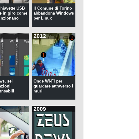
 chiavette USB
Il Comune di Torino
te in giro come
abbandona Windows
unzionano
per Linux
2012
s, sei
Onde Wi-Fi per
azioni
guardare attraverso i
ensabili
muri
2009