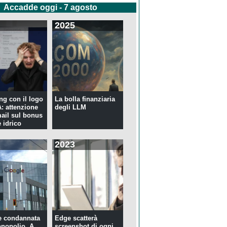
Accadde oggi - 7 agosto
2025
ng con il logo
La bolla finanziaria
 attenzione
degli LLM
mail sul bonus
 idrico
2023
e condannata
Edge scatterà
nopolio. A
screenshot di ogni