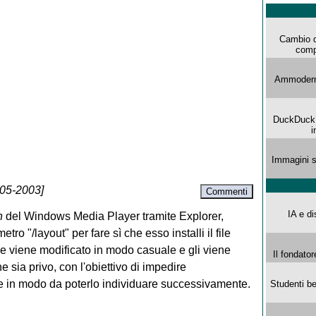
Cambio d
comp
Ammoderna
DuckDuck G
i
Immagini s
-05-2003]
Commenti
IA e di
n
del Windows Media Player tramite Explorer,
 "/layout" per fare sì che esso installi il file
file viene modificato in modo casuale e gli viene
Il fondator
 sia privo, con l'obiettivo di impedire
file in modo da poterlo individuare successivamente.
Studenti be