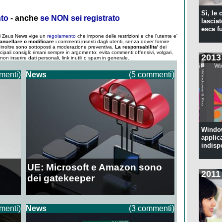
Sì, le
nto
- anche
se NON sei registrato
lascia
esca f
 di Zeus News vige un
regolamento
che impone delle restrizioni e che l'utente e'
ancellare o modificare
i commenti inseriti dagli utenti, senza dover fornire
um inoltre sono sottoposti a moderazione preventiva.
La responsabilita'
dei
ncipali consigli: rimani sempre in argomento; evita commenti offensivi, volgari,
2013
; non inserire dati personali, link inutili o spam in generale.
menti)
News
(5 commenti)
Window
applic
indisp
UE: Microsoft e Amazon sono
2011
dei gatekeeper
menti)
News
(3 commenti)