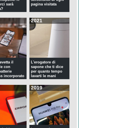
rci sarà
pagina visitata
a?
2021
evetta il
L'erogatore di
le con
sapone che ti dice
atterie
per quanto tempo
ss incorporato
lavarti le mani
2019