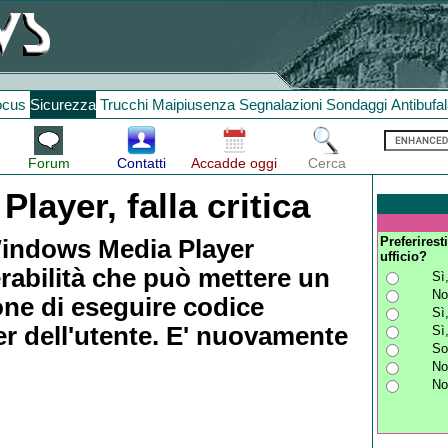
ocus
Sicurezza
Trucchi
Maipiusenza
Segnalazioni
Sondaggi
Antibufa
Forum
Contatti
Accadde oggi
Cerca
ayer, falla critica
Preferirest
Windows Media Player
ufficio?
rabilità che può mettere un
Sì
No
one di eseguire codice
Sì
er dell'utente. E' nuovamente
Sì
So
No
No