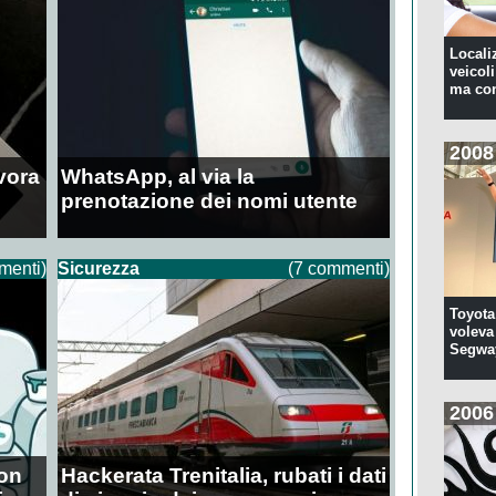
Locali
veicoli
ma con
2008
vora
WhatsApp, al via la
prenotazione dei nomi utente
menti)
Sicurezza
(7 commenti)
Toyota
voleva 
Segwa
2006
non
Hackerata Trenitalia, rubati i dati