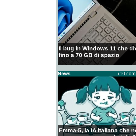
Il bug in Windows 11 che di
fino a 70 GB di spazio
News
(10 com
Emma-5, la IA italiana che 