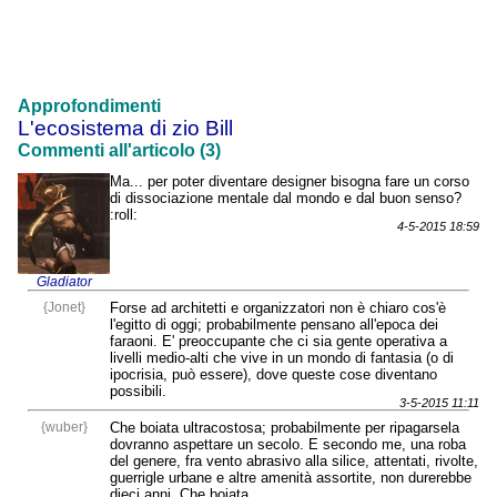
Approfondimenti
L'ecosistema di zio Bill
Commenti all'articolo (3)
Ma... per poter diventare designer bisogna fare un corso
di dissociazione mentale dal mondo e dal buon senso?
:roll:
4-5-2015 18:59
Gladiator
{Jonet}
Forse ad architetti e organizzatori non è chiaro cos'è
l'egitto di oggi; probabilmente pensano all'epoca dei
faraoni. E' preoccupante che ci sia gente operativa a
livelli medio-alti che vive in un mondo di fantasia (o di
ipocrisia, può essere), dove queste cose diventano
possibili.
3-5-2015 11:11
{wuber}
Che boiata ultracostosa; probabilmente per ripagarsela
dovranno aspettare un secolo. E secondo me, una roba
del genere, fra vento abrasivo alla silice, attentati, rivolte,
guerrigle urbane e altre amenità assortite, non durerebbe
dieci anni. Che boiata.