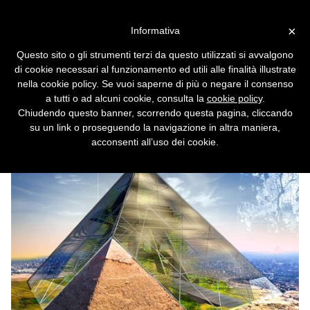
Vai alla versione desktop
×
Informativa
Bio-Pyramid, la piramide
Questo sito o gli strumenti terzi da questo utilizzati si avvalgono
d'Egitto contro la
di cookie necessari al funzionamento ed utili alle finalità illustrate
desertificazione
nella cookie policy. Se vuoi saperne di più o negare il consenso
a tutti o ad alcuni cookie, consulta la
cookie policy
.
Gli antichi monumenti tornano a nuova vita
Chiudendo questo banner, scorrendo questa pagina, cliccando
all'interno di un progetto avveniristico.
su un link o proseguendo la navigazione in altra maniera,
acconsenti all’uso dei cookie.