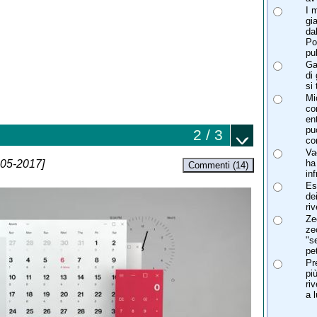
I 
gi
da
Po
pul
Ga
di
si
Mi
co
en
pu
2 / 3
co
Va
ha
-05-2017]
Commenti (14)
inf
Es
de
ri
Ze
ze
"s
pet
Pr
pi
ri
a 