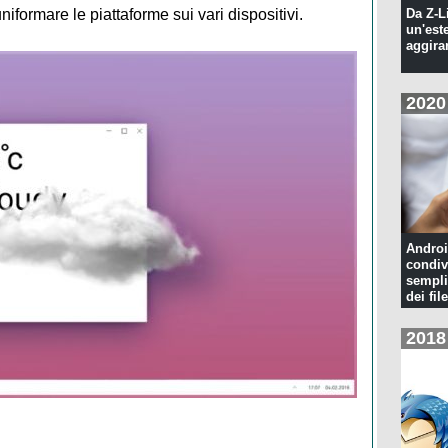
iformare le piattaforme sui vari dispositivi.
Da Z-L
un'est
aggira
2020
Androi
condiv
sempli
dei file
2018