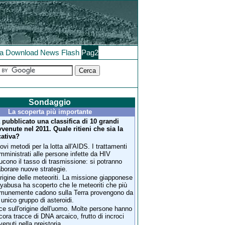
la
Download
News
Flash
Pag2
Sondaggio
La scoperta più importante
 pubblicato una classifica di 10 grandi
venute nel 2011. Quale ritieni che sia la
cativa?
ovi metodi per la lotta all'AIDS. I trattamenti
mministrati alle persone infette da HIV
ducono il tasso di trasmissione: si potranno
aborare nuove strategie.
origine delle meteoriti. La missione giapponese
yabusa ha scoperto che le meteoriti che più
munemente cadono sulla Terra provengono da
 unico gruppo di asteroidi.
ce sull'origine dell'uomo. Molte persone hanno
cora tracce di DNA arcaico, frutto di incroci
venuti nella preistoria.