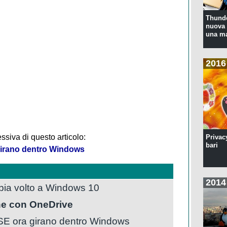
Thunde
nuova 
una ma
2016
ssiva di questo articolo:
Privac
bari
irano dentro Windows
2014
mbia volto a Windows 10
one con OneDrive
E ora girano dentro Windows