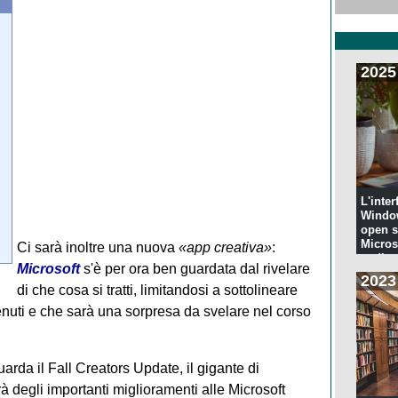
2025
L'inter
Windo
open s
Microso
Ci sarà inoltre una nuova
«app creativa»
:
codi...
Microsoft
s'è per ora ben guardata dal rivelare
2023
di che cosa si tratti, limitandosi a sottolineare
tenuti e che sarà una sorpresa da svelare nel corso
arda il Fall Creators Update, il gigante di
 degli importanti miglioramenti alle Microsoft