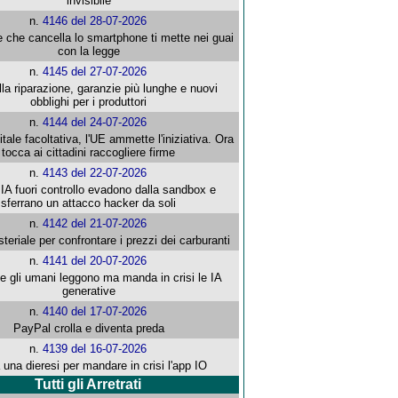
invisibile
n.
4146 del 28-07-2026
e che cancella lo smartphone ti mette nei guai
con la legge
n.
4145 del 27-07-2026
alla riparazione, garanzie più lunghe e nuovi
obblighi per i produttori
n.
4144 del 24-07-2026
gitale facoltativa, l'UE ammette l'iniziativa. Ora
tocca ai cittadini raccogliere firme
n.
4143 del 22-07-2026
 IA fuori controllo evadono dalla sandbox e
sferrano un attacco hacker da soli
n.
4142 del 21-07-2026
steriale per confrontare i prezzi dei carburanti
n.
4141 del 20-07-2026
che gli umani leggono ma manda in crisi le IA
generative
n.
4140 del 17-07-2026
PayPal crolla e diventa preda
n.
4139 del 16-07-2026
 una dieresi per mandare in crisi l'app IO
Tutti gli Arretrati