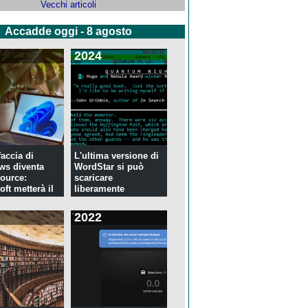
Vecchi articoli
Accadde oggi - 8 agosto
2024
faccia di
L'ultima versione di
ws diventa
WordStar si può
ource:
scaricare
ft metterà il
liberamente
2022