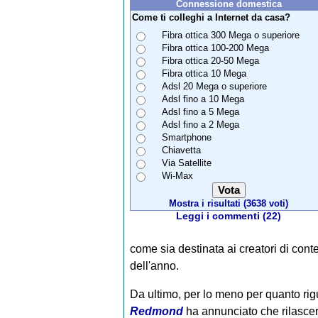
Connessione domestica
Come ti colleghi a Internet da casa?
Fibra ottica 300 Mega o superiore
Fibra ottica 100-200 Mega
Fibra ottica 20-50 Mega
Fibra ottica 10 Mega
Adsl 20 Mega o superiore
Adsl fino a 10 Mega
Adsl fino a 5 Mega
Adsl fino a 2 Mega
Smartphone
Chiavetta
Via Satellite
Wi-Max
Mostra i risultati (3638 voti)
Leggi i commenti (22)
come sia destinata ai creatori di con
dell'anno.
Da ultimo, per lo meno per quanto rigu
Redmond
ha annunciato che rilascerà