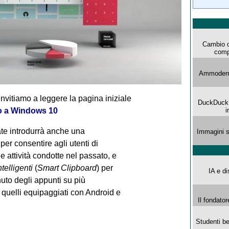
Cambio d
comp
Ammoderna
invitiamo a leggere la pagina iniziale
DuckDuck G
to a Windows 10
i
ate introdurrà anche una
Immagini s
per consentire agli utenti di
le attività condotte nel passato, e
telligenti
(
Smart Clipboard
) per
IA e di
nuto degli appunti su più
 quelli equipaggiati con Android e
Il fondator
Studenti be