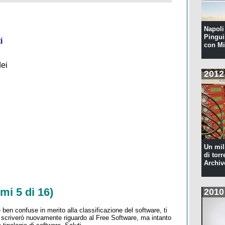
Napoli 
Pingui
i
con Mi
dei
2012
Un mil
di torr
Archiv
mi 5 di 16)
2010
en confuse in merito alla classificazione del software, ti
to scriverò nuovamente riguardo al Free Software, ma intanto