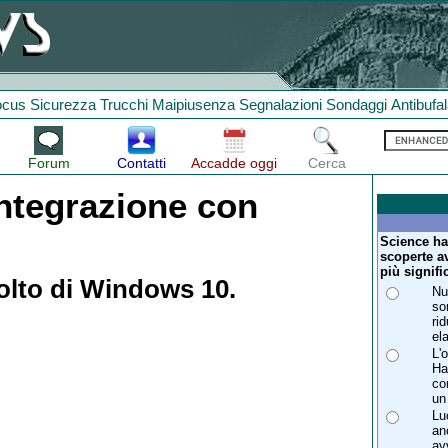
ocus
Sicurezza
Trucchi
Maipiusenza
Segnalazioni
Sondaggi
Antibufa
Forum
Contatti
Accadde oggi
Cerca
integrazione con
Science ha
scoperte av
più signifi
olto di Windows 10.
Nu
so
ri
el
L'
Ha
co
un
Lu
an
av