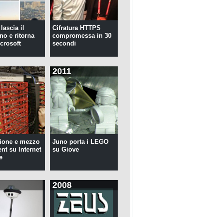
lascia il
Cifratura HTTPS
no e ritorna
compromessa in 30
crosoft
secondi
2011
ione e mezzo
Juno porta i LEGO
ent su Internet
su Giove
e
2008