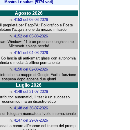
Mostra i risultati (5374 voti)
Agosto 2026
n.
4153 del 06-08-2026
i proprietà per PagoPA: Poligrafico e Poste
letano l'acquisizione da mezzo miliardo
n.
4152 del 05-08-2026
re Windows 11 è un processo lunghissimo:
Microsoft spiega perché
n.
4151 del 04-08-2026
o lancia gli anti-smart glass con autonomia
nfinita e modalità offline permanente
n.
4150 del 02-08-2026
intetiche su mappe di Google Earth: funzione
sospesa dopo appena due giorni
Luglio 2026
n.
4149 del 31-07-2026
stributori automatici, il test è un successo
economico ma un disastro etico
n.
4148 del 30-07-2026
e di Telegram ricercato a livello internazionale
n.
4147 del 29-07-2026
ccati a barare all'esame col trucco del prompt