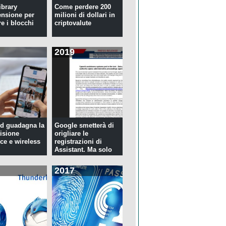
ibrary
Come perdere 200
ensione per
milioni di dollari in
re i blocchi
criptovalute
2019
d guadagna la
Google smetterà di
isione
origliare le
ce e wireless
registrazioni di
Assistant. Ma solo
per tre...
2017