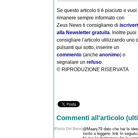
Se questo articolo ti è piaciuto e vuoi
rimanere sempre informato con
Zeus News
ti consigliamo di
iscrivert
alla Newsletter gratuita
. Inoltre puoi
consigliare l'articolo utilizzando uno 
pulsanti qui sotto, inserire un
commento
(anche
anonimo
) o
segnalare un
refuso
.
© RIPRODUZIONE RISERVATA
Commenti all'articolo (ulti
{Paolo Del Bene}
@Maary79 dato che hai le idee b
invito a leggere: link In segui