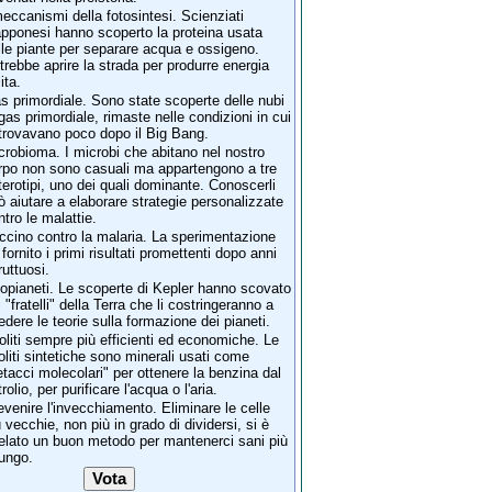
meccanismi della fotosintesi. Scienziati
apponesi hanno scoperto la proteina usata
lle piante per separare acqua e ossigeno.
trebbe aprire la strada per produrre energia
ita.
s primordiale. Sono state scoperte delle nubi
 gas primordiale, rimaste nelle condizioni in cui
 trovavano poco dopo il Big Bang.
crobioma. I microbi che abitano nel nostro
rpo non sono casuali ma appartengono a tre
terotipi, uno dei quali dominante. Conoscerli
ò aiutare a elaborare strategie personalizzate
ntro le malattie.
ccino contro la malaria. La sperimentazione
 fornito i primi risultati promettenti dopo anni
ruttuosi.
opianeti. Le scoperte di Kepler hanno scovato
i "fratelli" della Terra che li costringeranno a
vedere le teorie sulla formazione dei pianeti.
oliti sempre più efficienti ed economiche. Le
oliti sintetiche sono minerali usati come
etacci molecolari" per ottenere la benzina dal
rolio, per purificare l'acqua o l'aria.
evenire l'invecchiamento. Eliminare le celle
ù vecchie, non più in grado di dividersi, si è
velato un buon metodo per mantenerci sani più
lungo.