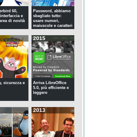
rbird 60,
Password, abbiamo
interfaccia e
sbagliato tutto:
rea di novità
usare numeri,
maiuscole e caratteri
speciali ...
2015
y, sicurezza e
Arriva LibreOffice
5.0, più efficiente e
leggero
2013