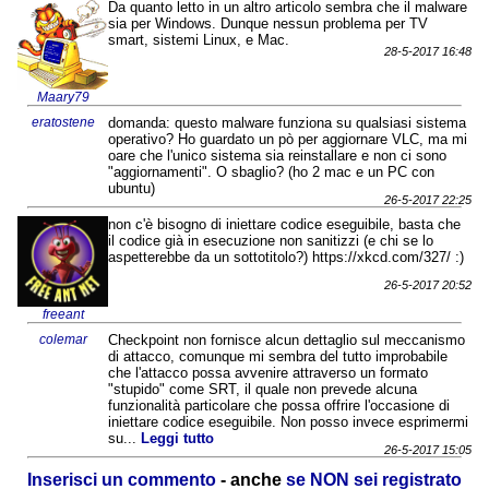
Da quanto letto in un altro articolo sembra che il malware
sia per Windows. Dunque nessun problema per TV
smart, sistemi Linux, e Mac.
28-5-2017 16:48
Maary79
eratostene
domanda: questo malware funziona su qualsiasi sistema
operativo? Ho guardato un pò per aggiornare VLC, ma mi
oare che l'unico sistema sia reinstallare e non ci sono
"aggiornamenti". O sbaglio? (ho 2 mac e un PC con
ubuntu)
26-5-2017 22:25
non c'è bisogno di iniettare codice eseguibile, basta che
il codice già in esecuzione non sanitizzi (e chi se lo
aspetterebbe da un sottotitolo?) https://xkcd.com/327/ :)
26-5-2017 20:52
freeant
colemar
Checkpoint non fornisce alcun dettaglio sul meccanismo
di attacco, comunque mi sembra del tutto improbabile
che l'attacco possa avvenire attraverso un formato
"stupido" come SRT, il quale non prevede alcuna
funzionalità particolare che possa offrire l'occasione di
iniettare codice eseguibile. Non posso invece esprimermi
su...
Leggi tutto
26-5-2017 15:05
Inserisci un commento
- anche
se NON sei registrato