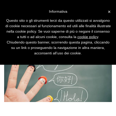
Vai alla versione desktop
×
Informativa
Il malware che si nasconde
Questo sito o gli strumenti terzi da questo utilizzati si avvalgono
nei sottotitoli
di cookie necessari al funzionamento ed utili alle finalità illustrate
nella cookie policy. Se vuoi saperne di più o negare il consenso
Anche un innocuo file di testo può ospitare
a tutti o ad alcuni cookie, consulta la
cookie policy
.
codice pericoloso
Chiudendo questo banner, scorrendo questa pagina, cliccando
su un link o proseguendo la navigazione in altra maniera,
acconsenti all’uso dei cookie.