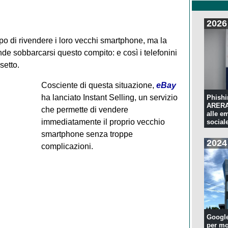
2026
empo di rivendere i loro vecchi smartphone, ma la
de sobbarcarsi questo compito: e così i telefonini
setto.
Cosciente di questa situazione,
eBay
ha lanciato Instant Selling, un servizio
Phishi
ARERA:
che permette di vendere
alle e
immediatamente il proprio vecchio
sociale
smartphone senza troppe
2024
complicazioni.
Googl
per mo