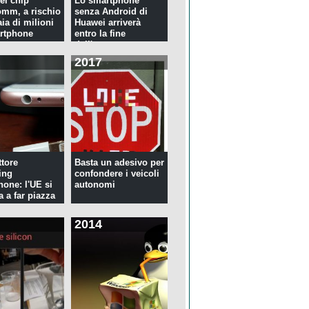
ei chip
Lo smartphone
mm, a rischio
senza Android di
ia di milioni
Huawei arriverà
rtphone
entro la fine
dell'anno
2017
tore
Basta un adesivo per
ing
confondere i veicoli
hone: l'UE si
autonomi
a a far piazza
2014