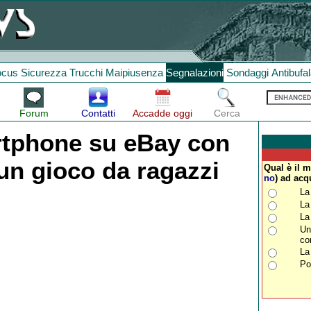
ocus
Sicurezza
Trucchi
Maipiusenza
Segnalazioni
Sondaggi
Antibufa
Forum
Contatti
Accadde oggi
Cerca
rtphone su eBay con
 un gioco da ragazzi
Qual è il 
no
) ad acq
La
La
La
Un
co
La
Po