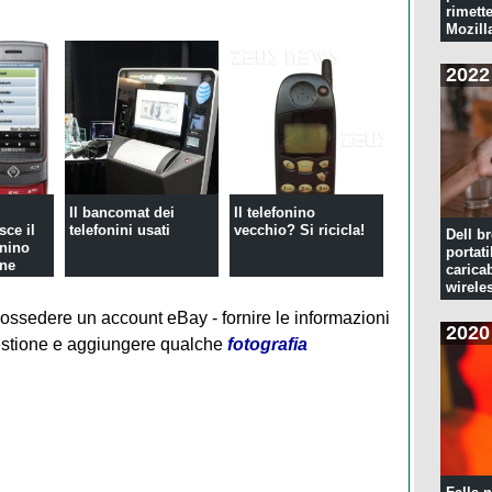
rimette
Mozill
2022
Il bancomat dei
Il telefonino
sce il
telefonini usati
vecchio? Si ricicla!
Dell br
onino
portati
one
caricab
wirele
 possedere un account eBay - fornire le informazioni
2020
estione e aggiungere qualche
fotografia