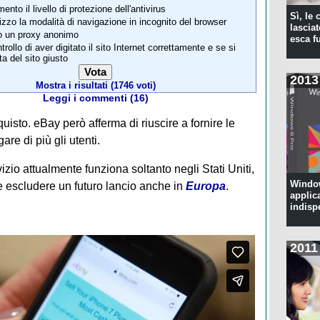
ento il livello di protezione dell'antivirus
Sì, le
lizzo la modalità di navigazione in incognito del browser
lascia
 un proxy anonimo
esca f
trollo di aver digitato il sito Internet correttamente e se si
tta del sito giusto
2013
Mostra i risultati (1746 voti)
Leggi i commenti (16)
isto. eBay però afferma di riuscire a fornire le
gare di più gli utenti.
rvizio attualmente funziona soltanto negli Stati Uniti,
Window
escludere un futuro lancio anche in
Europa
.
applic
indisp
2011