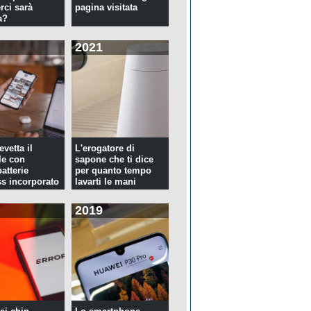
rci sarà
pagina visitata
a?
2021
evetta il
L'erogatore di
le con
sapone che ti dice
atterie
per quanto tempo
ss incorporato
lavarti le mani
2019