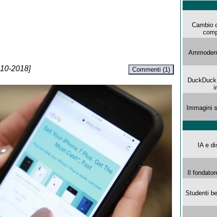
Cambio d
comp
Ammoderna
-10-2018]
Commenti (1)
DuckDuck G
i
Immagini s
IA e di
Il fondator
Studenti be