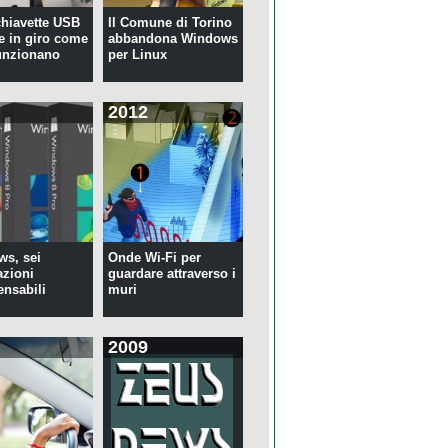
 chiavette USB
Il Comune di Torino
te in giro come
abbandona Windows
unzionano
per Linux
2012
s, sei
Onde Wi-Fi per
azioni
guardare attraverso i
ensabili
muri
2009