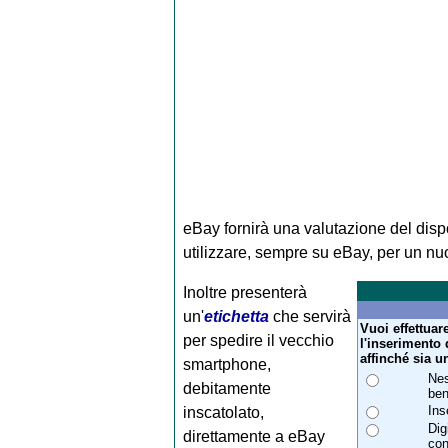
eBay fornirà una valutazione del disp
utilizzare, sempre su eBay, per un nu
Inoltre presenterà
un'
etichetta
che servirà
Vuoi effettuar
per spedire il vecchio
l'inserimento 
affinché sia u
smartphone,
Nes
debitamente
ben
Ins
inscatolato,
Dig
direttamente a eBay
con