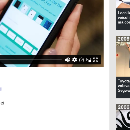
Locali
veicoli
ma con
2008
Toyota
voleva 
i
Segwa
dei
2006