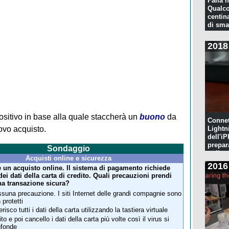
Falla n
Qualco
centina
di sma
2018
ositivo in base alla quale staccherà un
buono
da
Connet
ovo acquisto.
Lightn
dell'iP
prepar
Sondaggio
pulita
Acquisti online e sicurezza
2016
e un acquisto online. Il sistema di pagamento richiede
dei dati della carta di credito. Quali precauzioni prendi
na transazione sicura?
suna precauzione. I siti Internet delle grandi compagnie sono
 protetti
erisco tutti i dati della carta utilizzando la tastiera virtuale
ito e poi cancello i dati della carta più volte così il virus si
fonde