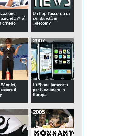
zzazione
Un flop l'accordo di
 aziendali? Sì,
solidarietà in
 criterio
Telecom?
2007
 Winglet,
L'iPhone taroccato
essere il
per funzionare in
y
Europa
2005