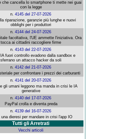
e che cancella lo smartphone ti mette nei guai
con la legge
n.
4145 del 27-07-2026
alla riparazione, garanzie più lunghe e nuovi
obblighi per i produttori
n.
4144 del 24-07-2026
gitale facoltativa, l'UE ammette l'iniziativa. Ora
tocca ai cittadini raccogliere firme
n.
4143 del 22-07-2026
 IA fuori controllo evadono dalla sandbox e
sferrano un attacco hacker da soli
n.
4142 del 21-07-2026
steriale per confrontare i prezzi dei carburanti
n.
4141 del 20-07-2026
che gli umani leggono ma manda in crisi le IA
generative
n.
4140 del 17-07-2026
PayPal crolla e diventa preda
n.
4139 del 16-07-2026
 una dieresi per mandare in crisi l'app IO
Tutti gli Arretrati
Vecchi articoli