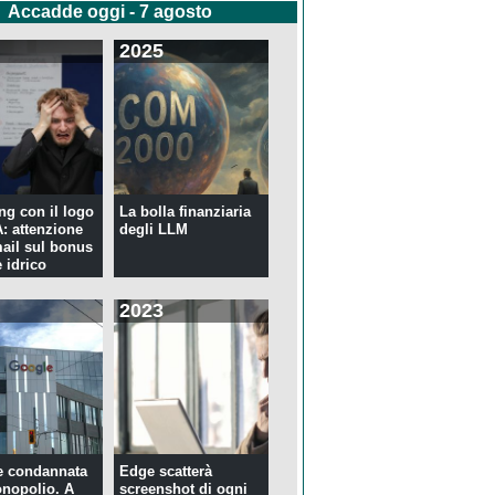
Accadde oggi - 7 agosto
2025
ng con il logo
La bolla finanziaria
 attenzione
degli LLM
mail sul bonus
 idrico
2023
e condannata
Edge scatterà
nopolio. A
screenshot di ogni