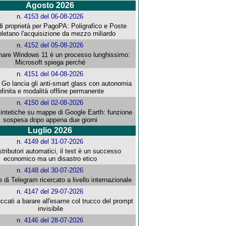
Agosto 2026
n.
4153 del 06-08-2026
i proprietà per PagoPA: Poligrafico e Poste
letano l'acquisizione da mezzo miliardo
n.
4152 del 05-08-2026
re Windows 11 è un processo lunghissimo:
Microsoft spiega perché
n.
4151 del 04-08-2026
o lancia gli anti-smart glass con autonomia
nfinita e modalità offline permanente
n.
4150 del 02-08-2026
intetiche su mappe di Google Earth: funzione
sospesa dopo appena due giorni
Luglio 2026
n.
4149 del 31-07-2026
stributori automatici, il test è un successo
economico ma un disastro etico
n.
4148 del 30-07-2026
e di Telegram ricercato a livello internazionale
n.
4147 del 29-07-2026
ccati a barare all'esame col trucco del prompt
invisibile
n.
4146 del 28-07-2026