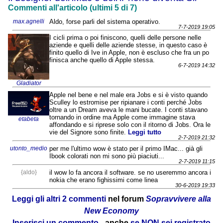
Commenti all'articolo (ultimi 5 di 7)
max.agnelli
Aldo, forse parli del sistema operativo.
7-7-2019 19:05
I cicli prima o poi finiscono, quelli delle persone nelle
aziende e quelli delle aziende stesse, in questo caso è
finito quello di Ive in Apple, non è escluso che fra un po
finisca anche quello di Apple stessa.
6-7-2019 14:32
Gladiator
Apple nel bene e nel male era Jobs e si è visto quando
Sculley lo estromise per ripianare i conti perché Jobs
oltre a un Dream aveva le mani bucate. I conti stavano
tornando in ordine ma Apple come immagine stava
etabeta
affondando e si riprese solo con il ritorno di Jobs. Ora le
vie del Signore sono finite.
Leggi tutto
2-7-2019 21:32
utonto_medio
per me l'ultimo wow è stato per il primo IMac... già gli
Ibook colorati non mi sono più piaciuti...
2-7-2019 11:15
{aldo}
il wow lo fa ancora il software. se no useremmo ancora i
nokia che erano fighissimi come linea
30-6-2019 19:33
Leggi gli altri 2 commenti
nel forum
Sopravvivere alla
New Economy
Inserisci un commento
- anche
se NON sei registrato