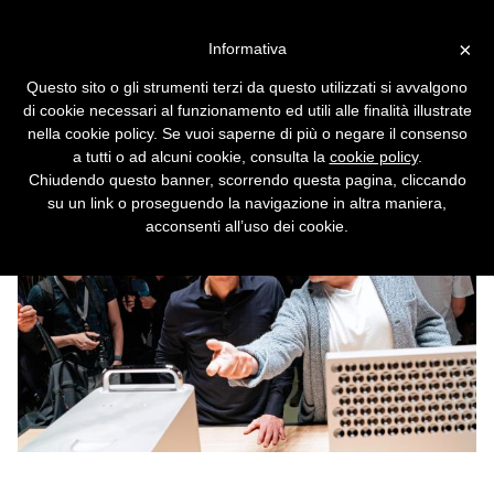
Vai alla versione desktop
×
Informativa
Il designer dell'iPhone (e
Questo sito o gli strumenti terzi da questo utilizzati si avvalgono
dell'iMac) lascia Apple
di cookie necessari al funzionamento ed utili alle finalità illustrate
nella cookie policy. Se vuoi saperne di più o negare il consenso
Jonathan Ive se ne va dopo 30 anni.
a tutti o ad alcuni cookie, consulta la
cookie policy
.
Chiudendo questo banner, scorrendo questa pagina, cliccando
su un link o proseguendo la navigazione in altra maniera,
acconsenti all’uso dei cookie.