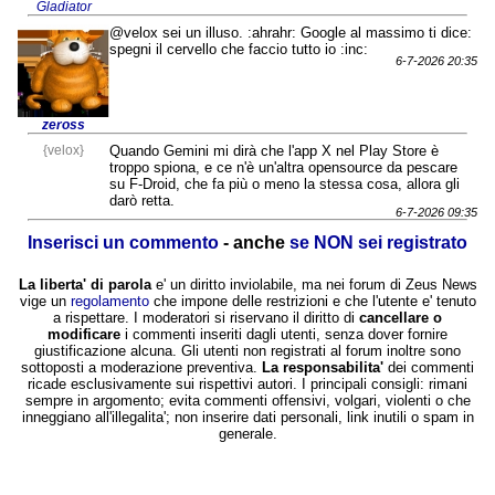
Gladiator
@velox sei un illuso. :ahrahr: Google al massimo ti dice:
spegni il cervello che faccio tutto io :inc:
6-7-2026 20:35
zeross
{velox}
Quando Gemini mi dirà che l'app X nel Play Store è
troppo spiona, e ce n'è un'altra opensource da pescare
su F-Droid, che fa più o meno la stessa cosa, allora gli
darò retta.
6-7-2026 09:35
Inserisci un commento
- anche
se NON sei registrato
La liberta' di parola
e' un diritto inviolabile, ma nei forum di Zeus News
vige un
regolamento
che impone delle restrizioni e che l'utente e' tenuto
a rispettare. I moderatori si riservano il diritto di
cancellare o
modificare
i commenti inseriti dagli utenti, senza dover fornire
giustificazione alcuna. Gli utenti non registrati al forum inoltre sono
sottoposti a moderazione preventiva.
La responsabilita'
dei commenti
ricade esclusivamente sui rispettivi autori. I principali consigli: rimani
sempre in argomento; evita commenti offensivi, volgari, violenti o che
inneggiano all'illegalita'; non inserire dati personali, link inutili o spam in
generale.