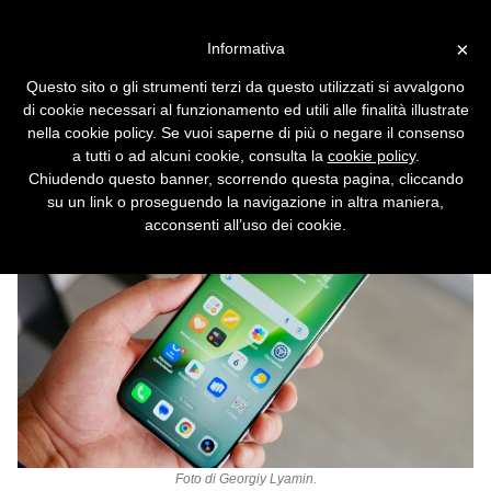
Vai alla versione desktop
×
Informativa
Gemini si integra in Google
Questo sito o gli strumenti terzi da questo utilizzati si avvalgono
Play
di cookie necessari al funzionamento ed utili alle finalità illustrate
nella cookie policy. Se vuoi saperne di più o negare il consenso
La IA aiuta a scoprire e installare le app.
a tutti o ad alcuni cookie, consulta la
cookie policy
.
Chiudendo questo banner, scorrendo questa pagina, cliccando
su un link o proseguendo la navigazione in altra maniera,
acconsenti all’uso dei cookie.
Foto di
Georgiy Lyamin
.