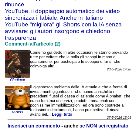
rinunce
YouTube, il doppiaggio automatico dei video
sincronizza il labiale. Anche in italiano
YouTube "migliora" gli Shorts con la IA senza
avvisare: gli autori insorgono e chiedono
trasparenza
Commenti all'articolo (2)
Come ho già detto in altre occasioni le stanno provando
tutte per evitare che la bolla gli scoppi in mano o,
quantomeno, per posticipare lo scoppio e far sì che
coinvolga altri...
28-5-2026 14:28
Gladiator
Il gigantesco problema della IA attuale e che a fronte di
investimenti giganteschi, che hanno annichilito i
precedenti flussi di cassa di aziende come Alphabet, che
erano fornitrici di servizi, prodotti immateriali con
pochissime immobilizzazioni, ed ora sono costrette a
fortissimi indebitamenti, hanno prospettive di ricavi
zeross
avanti nel...
Leggi tutto
27-5-2026 18:05
Inserisci un commento
- anche
se NON sei registrato