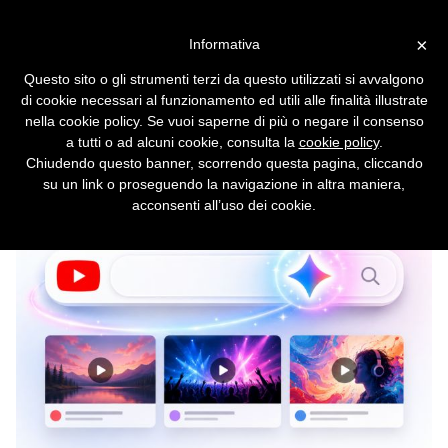
Vai alla versione desktop
×
Informativa
Google svela Gemini Omni e
Questo sito o gli strumenti terzi da questo utilizzati si avvalgono
Ask YouTube
di cookie necessari al funzionamento ed utili alle finalità illustrate
nella cookie policy. Se vuoi saperne di più o negare il consenso
L'IA ridisegna la scoperta e la creazione dei
a tutti o ad alcuni cookie, consulta la
cookie policy
.
contenuti
Chiudendo questo banner, scorrendo questa pagina, cliccando
su un link o proseguendo la navigazione in altra maniera,
acconsenti all’uso dei cookie.