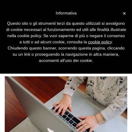
Vai alla versione desktop
×
Informativa
Verifica dell'età online: l'UE
Questo sito o gli strumenti terzi da questo utilizzati si avvalgono
presenta l'app ufficiale basata
di cookie necessari al funzionamento ed utili alle finalità illustrate
su documenti e identità
nella cookie policy. Se vuoi saperne di più o negare il consenso
a tutti o ad alcuni cookie, consulta la
cookie policy
.
digitali
Chiudendo questo banner, scorrendo questa pagina, cliccando
su un link o proseguendo la navigazione in altra maniera,
Per la presidente Von Der Leyen le
acconsenti all’uso dei cookie.
piattaforme non hanno più scuse per evitare
di verificare l'età degli utenti.