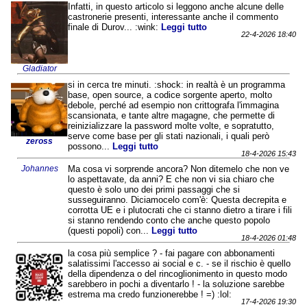
Infatti, in questo articolo si leggono anche alcune delle
castronerie presenti, interessante anche il commento
finale di Durov... :wink:
Leggi tutto
22-4-2026 18:40
Gladiator
si in cerca tre minuti. :shock: in realtà è un programma
base, open source, a codice sorgente aperto, molto
debole, perché ad esempio non crittografa l'immagina
scansionata, e tante altre magagne, che permette di
reinizializzare la password molte volte, e sopratutto,
serve come base per gli stati nazionali, i quali però
zeross
possono...
Leggi tutto
18-4-2026 15:43
Johannes
Ma cosa vi sorprende ancora? Non ditemelo che non ve
lo aspettavate, da anni? E che non vi sia chiaro che
questo è solo uno dei primi passaggi che si
susseguiranno. Diciamocelo com'è: Questa decrepita e
corrotta UE e i plutocrati che ci stanno dietro a tirare i fili
si stanno rendendo conto che anche questo popolo
(questi popoli) con...
Leggi tutto
18-4-2026 01:48
la cosa più semplice ? - fai pagare con abbonamenti
salatissimi l'accesso ai social e c. - se il rischio è quello
della dipendenza o del rincoglionimento in questo modo
sarebbero in pochi a diventarlo ! - la soluzione sarebbe
estrema ma credo funzionerebbe ! =) :lol:
17-4-2026 19:30