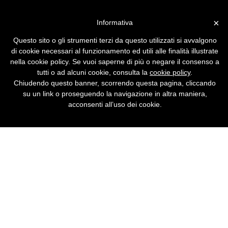
Vai alla versione desktop
×
Informativa
Digitale e proprietà
Questo sito o gli strumenti terzi da questo utilizzati si avvalgono
intellettuale
di cookie necessari al funzionamento ed utili alle finalità illustrate
nella cookie policy. Se vuoi saperne di più o negare il consenso a
Un workshop su contenuti digitali e proprietà
tutti o ad alcuni cookie, consulta la
cookie policy
.
intellettuale.
Chiudendo questo banner, scorrendo questa pagina, cliccando
su un link o proseguendo la navigazione in altra maniera,
acconsenti all’uso dei cookie.