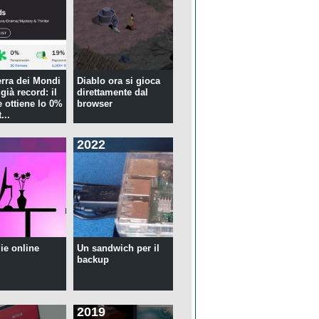
rra dei Mondi
Diablo ora si gioca
già record: il
direttamente dal
 ottiene lo 0%
browser
...
2022
ie online
Un sandwich per il
backup
2019