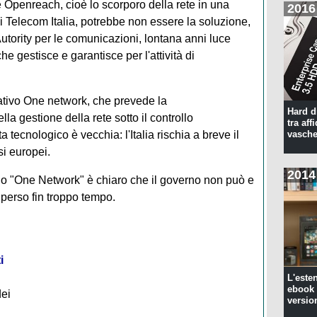
 Openreach, cioè lo scorporo della rete in una
2016
Telecom Italia, potrebbe non essere la soluzione,
Autority per le comunicazioni, lontana anni luce
 gestisce e garantisce per l'attività di
ativo One network, che prevede la
Hard d
la gestione della rete sotto il controllo
tra aff
ta tecnologico è vecchia: l'Italia rischia a breve il
vasche
si europei.
2014
o "One Network" è chiaro che il governo non può e
 perso fin troppo tempo.
i
L'este
ebook 
dei
versio