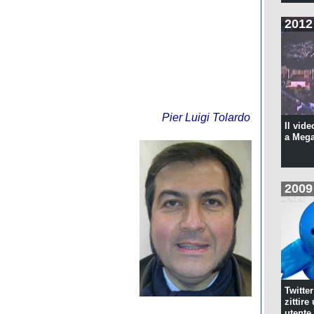
2012
Pier Luigi Tolardo
Il vide
a Meg
2009
Twitte
zittire
utente