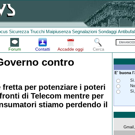
ocus
Sicurezza
Trucchi
Maipiusenza
Segnalazioni
Sondaggi
Antibufa
Forum
Contatti
Accadde oggi
Cerca
Governo contro
E' buona l
Sì
 fretta per potenziare i poteri
No
Sì
nfronti di Telecom mentre per
onsumatori stiamo perdendo il
Gmail, 