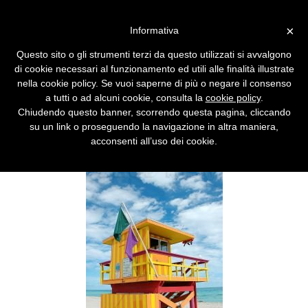
Vai alla versione desktop
×
Informativa
La Summer Card che
Questo sito o gli strumenti terzi da questo utilizzati si avvalgono
nasconde l'Infinity
di cookie necessari al funzionamento ed utili alle finalità illustrate
nella cookie policy. Se vuoi saperne di più o negare il consenso
Anche quest'anno si potrà attivare l'offerta
a tutti o ad alcuni cookie, consulta la
cookie policy
.
estiva Vodafone per i messaggi. Ma stavolta,
Chiudendo questo banner, scorrendo questa pagina, cliccando
chi la sceglie attiverà automaticamente
su un link o proseguendo la navigazione in altra maniera,
un'offerta Infinity a pagamento.
acconsenti all’uso dei cookie.