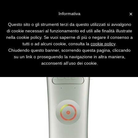
Vai alla versione desktop
×
Informativa
XBox 360 e l'anello rosso
Questo sito o gli strumenti terzi da questo utilizzati si avvalgono
della morte
di cookie necessari al funzionamento ed utili alle finalità illustrate
nella cookie policy. Se vuoi saperne di più o negare il consenso a
Un imprevedibile e sconosciuto difetto
tutti o ad alcuni cookie, consulta la
cookie policy
.
hardware della consolle più reclamizzata al
Chiudendo questo banner, scorrendo questa pagina, cliccando
mondo costerà a Microsoft un miliardo di
su un link o proseguendo la navigazione in altra maniera,
dollari.
acconsenti all’uso dei cookie.