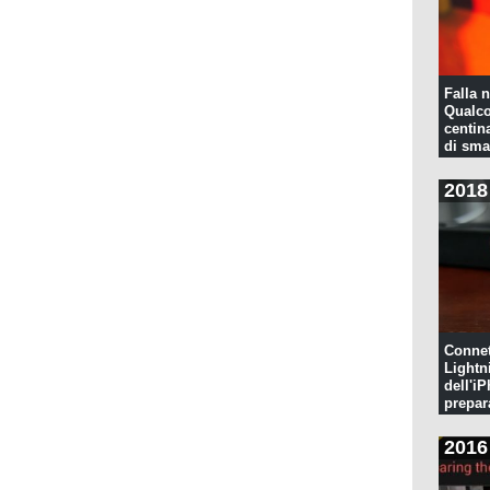
Falla n
Qualco
centina
di sma
2018
Connet
Lightn
dell'iP
prepar
pulita
2016