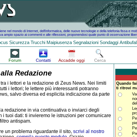
e nel mondo di Internet, dell'informatica, delle nuove tecnologie e della telefonia fissa e mo
a ampio spazio ai commenti e alle riflessioni, proponendosi quale punto di osservazione liber
ocus
Sicurezza
Trucchi
Maipiusenza
Segnalazioni
Sondaggi
Antibufa
Forum
Contatti
Accadde oggi
Cerca
 alla Redazione
tra i lettori e la redazione di Zeus News. Nei limiti
Quando fai 
ti ritrovi
i i lettori; le lettere più interessanti potranno
ws, salvo diversa ed esplicita indicazione da parte
Va
no
de
Le
la redazione in via continuativa o inviarci degli
pro
 i tuoi dati: ti invieremo le istruzioni per comunicare
Pe
iltro antispam.
pi
Pe
e un problema riguardante il sito,
scrivi al nostro
Pr
rezione,
compila questo modulo
. Grazie.