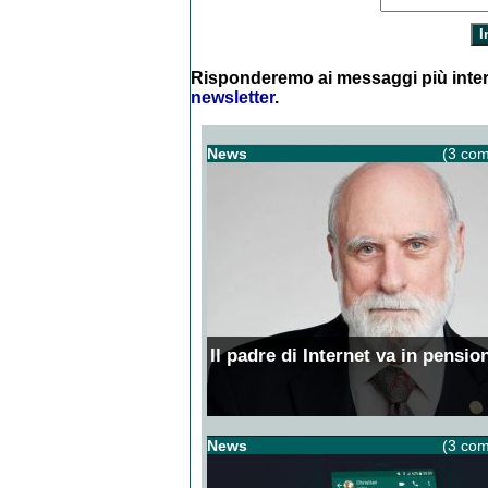
Risponderemo ai messaggi più inter
newsletter
.
News
(3 com
Il padre di Internet va in pensio
News
(3 com