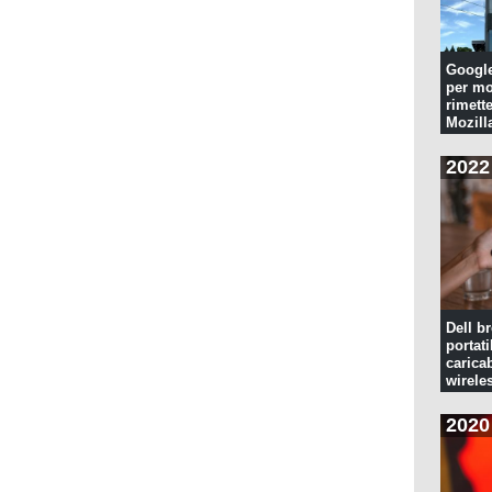
Googl
per mo
rimette
Mozill
2022
Dell br
portati
caricab
wirele
2020