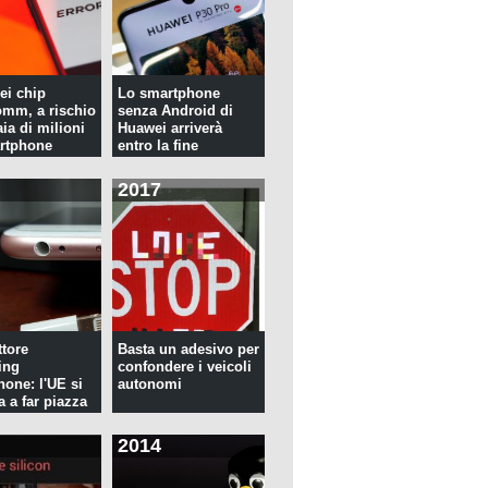
ei chip
Lo smartphone
mm, a rischio
senza Android di
ia di milioni
Huawei arriverà
rtphone
entro la fine
dell'anno
2017
tore
Basta un adesivo per
ing
confondere i veicoli
hone: l'UE si
autonomi
a a far piazza
2014