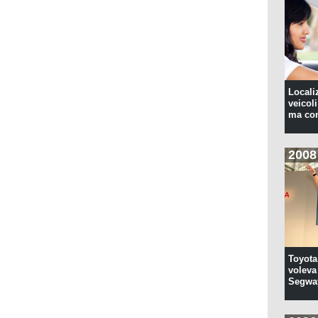
Locali
veicoli
ma con
2008
Toyota
voleva 
Segwa