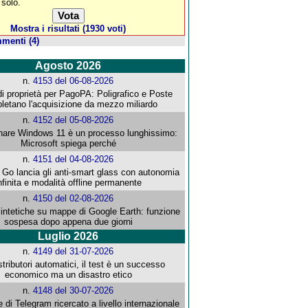
 solo.
Mostra i risultati (1930 voti)
menti (4)
Agosto 2026
n.
4153 del 06-08-2026
i proprietà per PagoPA: Poligrafico e Poste
letano l'acquisizione da mezzo miliardo
n.
4152 del 05-08-2026
re Windows 11 è un processo lunghissimo:
Microsoft spiega perché
n.
4151 del 04-08-2026
o lancia gli anti-smart glass con autonomia
nfinita e modalità offline permanente
n.
4150 del 02-08-2026
intetiche su mappe di Google Earth: funzione
sospesa dopo appena due giorni
Luglio 2026
n.
4149 del 31-07-2026
stributori automatici, il test è un successo
economico ma un disastro etico
n.
4148 del 30-07-2026
e di Telegram ricercato a livello internazionale