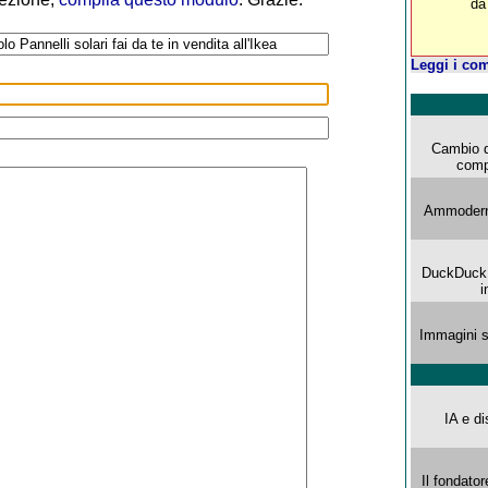
da
Leggi i com
Cambio d
comp
Ammoderna
DuckDuck G
i
Immagini s
IA e di
Il fondator