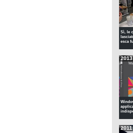
Sì, le
lascia
esca f
2013
Window
applic
indisp
2011