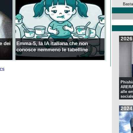
Basta
2026
e dei
Emma-5, la IA italiana che non
conosce nemmeno le tabelline
Phishi
ARERA:
alle e
sociale
2024