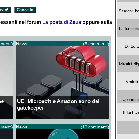
Studenti be
essanti nel forum
La posta di Zeus
oppure sulla
La funzion
menti)
News
(5 commenti)
Diritto 
Identità di
Modelli
L'app mini
ne
UE: Microsoft e Amazon sono dei
gatekeeper
Il font 
menti)
News
(10 commenti)