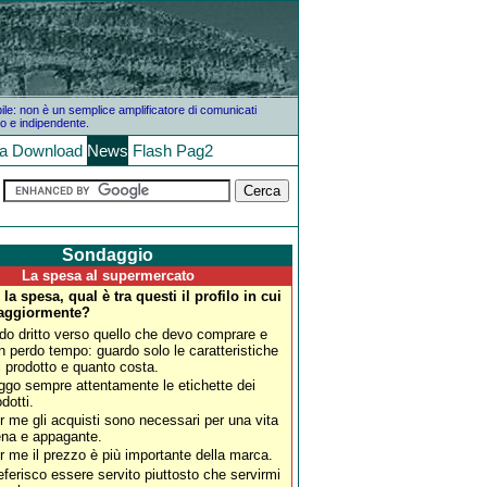
bile: non è un semplice amplificatore di comunicati
o e indipendente.
la
Download
News
Flash
Pag2
Sondaggio
La spesa al supermercato
la spesa, qual è tra questi il profilo in cui
 maggiormente?
do dritto verso quello che devo comprare e
n perdo tempo: guardo solo le caratteristiche
l prodotto e quanto costa.
ggo sempre attentamente le etichette dei
dotti.
r me gli acquisti sono necessari per una vita
ena e appagante.
r me il prezzo è più importante della marca.
eferisco essere servito piuttosto che servirmi