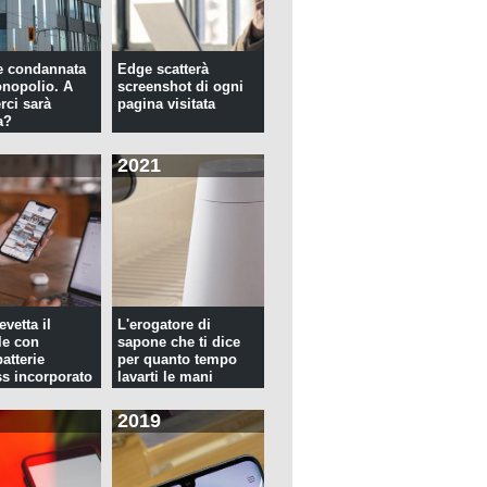
e condannata
Edge scatterà
nopolio. A
screenshot di ogni
rci sarà
pagina visitata
a?
2021
evetta il
L'erogatore di
le con
sapone che ti dice
atterie
per quanto tempo
ss incorporato
lavarti le mani
2019