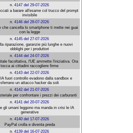
n.
4147 del 29-07-2026
ccati a barare all'esame col trucco del prompt
invisibile
n.
4146 del 28-07-2026
e che cancella lo smartphone ti mette nei guai
con la legge
n.
4145 del 27-07-2026
alla riparazione, garanzie più lunghe e nuovi
obblighi per i produttori
n.
4144 del 24-07-2026
gitale facoltativa, l'UE ammette l'iniziativa. Ora
tocca ai cittadini raccogliere firme
n.
4143 del 22-07-2026
 IA fuori controllo evadono dalla sandbox e
sferrano un attacco hacker da soli
n.
4142 del 21-07-2026
steriale per confrontare i prezzi dei carburanti
n.
4141 del 20-07-2026
che gli umani leggono ma manda in crisi le IA
generative
n.
4140 del 17-07-2026
PayPal crolla e diventa preda
n.
4139 del 16-07-2026