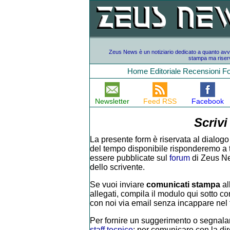
Zeus News è un notiziario dedicato a quanto avvien
stampa ma riserv
Home
Editoriale
Recensioni
F
Newsletter
Feed RSS
Facebook
Scrivi
La presente form è riservata al dialogo 
del tempo disponibile risponderemo a tutt
essere pubblicate sul
forum
di Zeus Ne
dello scrivente.
Se vuoi inviare
comunicati stampa
al
allegati, compila il modulo qui sotto con
con noi via email senza incappare nel f
Per fornire un suggerimento o segnalar
staff tecnico
; per comunicare con la di