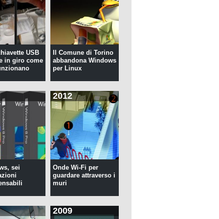
 chiavette USB
Il Comune di Torino
te in giro come
abbandona Windows
unzionano
per Linux
2012
s, sei
Onde Wi-Fi per
azioni
guardare attraverso i
ensabili
muri
2009