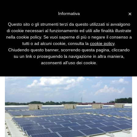
Vai alla versione desktop
×
Informativa
Pannelli solari fai da te in
Questo sito o gli strumenti terzi da questo utilizzati si avvalgono
vendita all'Ikea
di cookie necessari al funzionamento ed utili alle finalità illustrate
nella cookie policy. Se vuoi saperne di più o negare il consenso a
Il gigante dei mobili ha iniziato a vendere
tutti o ad alcuni cookie, consulta la
cookie policy
.
pannelli domestici in kit di montaggio.
Chiudendo questo banner, scorrendo questa pagina, cliccando
su un link o proseguendo la navigazione in altra maniera,
acconsenti all’uso dei cookie.