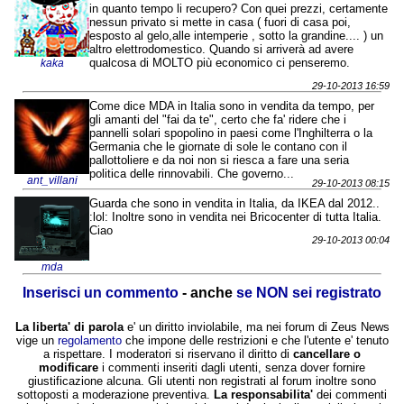
in quanto tempo li recupero? Con quei prezzi, certamente
nessun privato si mette in casa ( fuori di casa poi,
esposto al gelo,alle intemperie , sotto la grandine.... ) un
altro elettrodomestico. Quando si arriverà ad avere
qualcosa di MOLTO più economico ci penseremo.
kaka
29-10-2013 16:59
Come dice MDA in Italia sono in vendita da tempo, per
gli amanti del "fai da te", certo che fa' ridere che i
pannelli solari spopolino in paesi come l'Inghilterra o la
Germania che le giornate di sole le contano con il
pallottoliere e da noi non si riesca a fare una seria
politica delle rinnovabili. Che governo...
ant_villani
29-10-2013 08:15
Guarda che sono in vendita in Italia, da IKEA dal 2012..
:lol: Inoltre sono in vendita nei Bricocenter di tutta Italia.
Ciao
29-10-2013 00:04
mda
Inserisci un commento
- anche
se NON sei registrato
La liberta' di parola
e' un diritto inviolabile, ma nei forum di Zeus News
vige un
regolamento
che impone delle restrizioni e che l'utente e' tenuto
a rispettare. I moderatori si riservano il diritto di
cancellare o
modificare
i commenti inseriti dagli utenti, senza dover fornire
giustificazione alcuna. Gli utenti non registrati al forum inoltre sono
sottoposti a moderazione preventiva.
La responsabilita'
dei commenti