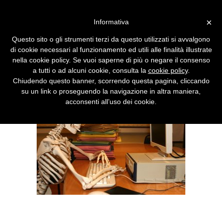
Vai alla versione desktop
×
Informativa
Come inviare email dopo la
Questo sito o gli strumenti terzi da questo utilizzati si avvalgono
morte
di cookie necessari al funzionamento ed utili alle finalità illustrate
nella cookie policy. Se vuoi saperne di più o negare il consenso
Numerosi servizi consentono di compiere da
a tutti o ad alcuni cookie, consulta la
cookie policy
.
morti ciò che non si è avuto il coraggio di
Chiudendo questo banner, scorrendo questa pagina, cliccando
fare in vita.
su un link o proseguendo la navigazione in altra maniera,
acconsenti all’uso dei cookie.