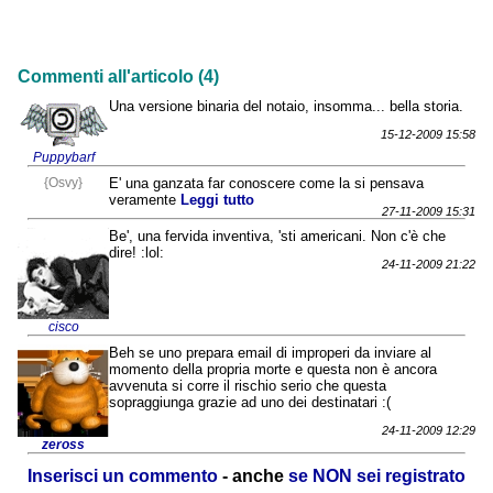
Commenti all'articolo (4)
Una versione binaria del notaio, insomma... bella storia.
15-12-2009 15:58
Puppybarf
{Osvy}
E' una ganzata far conoscere come la si pensava
veramente
Leggi tutto
27-11-2009 15:31
Be', una fervida inventiva, 'sti americani. Non c'è che
dire! :lol:
24-11-2009 21:22
cisco
Beh se uno prepara email di improperi da inviare al
momento della propria morte e questa non è ancora
avvenuta si corre il rischio serio che questa
sopraggiunga grazie ad uno dei destinatari :(
24-11-2009 12:29
zeross
Inserisci un commento
- anche
se NON sei registrato