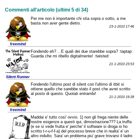
Commenti all'articolo (ultimi 5 di 34)
Per me non è importante chi stia sopra o sotto, a me
basta non aver gente dietro.
23-1-2010 17:46
freemind
Fondendo eh? ...E quali dei due starebbe sopra? :taptap:
Guarda che mi ribello digitalmente! :twisted:
21-1-2010 23:53
Silent Runner
Fondendo l'ultimo post di silent con l'ultimo di itbit si
ottiene quello che sarebbe stato il post che avrei scritto
al posto di questo. Quotati entrambi!
21-1-2010 19:28
freemind
Maddai e' tutto cosi' ovvio. 1) non gli frega niente delle
nostre esigenze a questi qui, dimostrazione??? La truffa
(e se si vede frutta e' perche' il software si droga io ho
scritto t-r-u-f-f-a) del processo breve che in realta' e' un
altro indulto. Sara' un problema piu' grave trovarsi il ladro