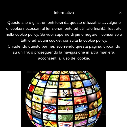
Vai alla versione desktop
×
Informativa
Il decreto Romani
Questo sito o gli strumenti terzi da questo utilizzati si avvalgono
regolamenta le Tv sul Web
di cookie necessari al funzionamento ed utili alle finalità illustrate
nella cookie policy. Se vuoi saperne di più o negare il consenso a
Ogni Web Tv dovrà disporre di
tutti o ad alcuni cookie, consulta la
cookie policy
.
autorizzazione ministeriale e i provider
Chiudendo questo banner, scorrendo questa pagina, cliccando
saranno responsabili dei contenuti. YouTube
su un link o proseguendo la navigazione in altra maniera,
a rischio sopravvivenza.
acconsenti all’uso dei cookie.