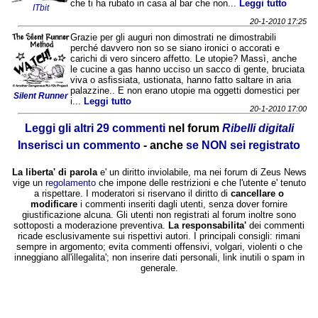
che ti ha rubato in casa al bar che non...
Leggi tutto
ITbit
20-1-2010 17:25
Grazie per gli auguri non dimostrati ne dimostrabili
perché davvero non so se siano ironici o accorati e
carichi di vero sincero affetto. Le utopie? Massì, anche
le cucine a gas hanno ucciso un sacco di gente, bruciata
viva o asfissiata, ustionata, hanno fatto saltare in aria
palazzine.. E non erano utopie ma oggetti domestici per
Silent Runner
i...
Leggi tutto
20-1-2010 17:00
Leggi gli altri 29 commenti
nel forum
Ribelli digitali
Inserisci un commento
- anche
se NON sei registrato
La liberta' di parola
e' un diritto inviolabile, ma nei forum di Zeus News
vige un
regolamento
che impone delle restrizioni e che l'utente e' tenuto
a rispettare. I moderatori si riservano il diritto di
cancellare o
modificare
i commenti inseriti dagli utenti, senza dover fornire
giustificazione alcuna. Gli utenti non registrati al forum inoltre sono
sottoposti a moderazione preventiva.
La responsabilita'
dei commenti
ricade esclusivamente sui rispettivi autori. I principali consigli: rimani
sempre in argomento; evita commenti offensivi, volgari, violenti o che
inneggiano all'illegalita'; non inserire dati personali, link inutili o spam in
generale.