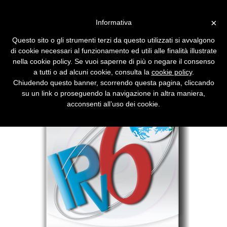
Vai alla versione desktop
×
Informativa
IPv4, gli indirizzi stanno per
Questo sito o gli strumenti terzi da questo utilizzati si avvalgono
terminare
di cookie necessari al funzionamento ed utili alle finalità illustrate
nella cookie policy. Se vuoi saperne di più o negare il consenso
Il 95% del sistema attuale di indirizzi è già
a tutti o ad alcuni cookie, consulta la
cookie policy
.
occupata. È tempo di passare a IPv6.
Chiudendo questo banner, scorrendo questa pagina, cliccando
su un link o proseguendo la navigazione in altra maniera,
acconsenti all’uso dei cookie.