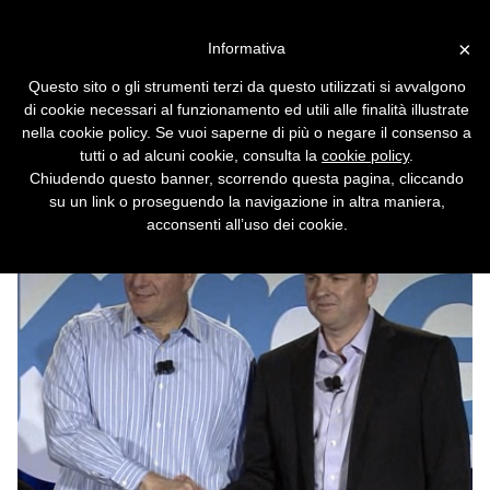
Vai alla versione desktop
×
Informativa
Skype e Microsoft,
Questo sito o gli strumenti terzi da questo utilizzati si avvalgono
l'acquisizione è ufficiale
di cookie necessari al funzionamento ed utili alle finalità illustrate
nella cookie policy. Se vuoi saperne di più o negare il consenso a
Conclusa l'operazione da 8,5 miliardi di
tutti o ad alcuni cookie, consulta la
cookie policy
.
dollari. Il software VoIP verrà integrato su tutti
Chiudendo questo banner, scorrendo questa pagina, cliccando
i prodotti, da Xbox a Windows 8.
su un link o proseguendo la navigazione in altra maniera,
acconsenti all’uso dei cookie.