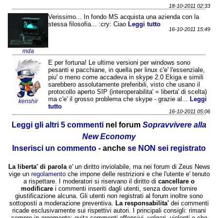
18-10-2011 02:33
Verissimo... In fondo MS acquista una azienda con la
stessa filosofia... :cry: Ciao
Leggi tutto
16-10-2011 15:49
mda
E per fortuna! Le ultime versioni per windows sono
pesanti e pacchiane, in quella per linux c'e' l'essenziale,
piu' o meno come accadeva in skype 2.0 Ekiga e simili
sarebbero assolutamente preferibili, visto che usano il
protocollo aperto SIP (interoperabilita' = liberta' di scelta)
ma c'e' il grosso problema che skype - grazie al...
Leggi
kenshir
tutto
16-10-2011 05:06
Leggi gli altri 5 commenti
nel forum
Sopravvivere alla
New Economy
Inserisci un commento
- anche
se NON sei registrato
La liberta' di parola
e' un diritto inviolabile, ma nei forum di Zeus News
vige un
regolamento
che impone delle restrizioni e che l'utente e' tenuto
a rispettare. I moderatori si riservano il diritto di
cancellare o
modificare
i commenti inseriti dagli utenti, senza dover fornire
giustificazione alcuna. Gli utenti non registrati al forum inoltre sono
sottoposti a moderazione preventiva.
La responsabilita'
dei commenti
ricade esclusivamente sui rispettivi autori. I principali consigli: rimani
sempre in argomento; evita commenti offensivi, volgari, violenti o che