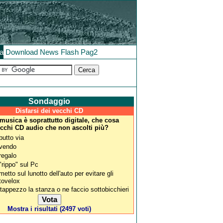
la
Download
News
Flash
Pag2
Sondaggio
Disfarsi dei vecchi CD
musica è soprattutto digitale, che cosa
vecchi CD audio che non ascolti più?
 butto via
 vendo
 regalo
 "rippo" sul Pc
 metto sul lunotto dell'auto per evitare gli
tovelox
 tappezzo la stanza o ne faccio sottobicchieri
Mostra i risultati (2497 voti)