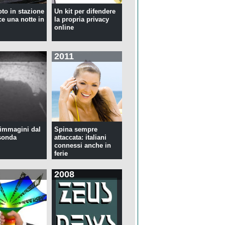
oto in stazione
Un kit per difendere
ce una notte in
la propria privacy
online
2011
immagini dal
Spina sempre
sonda
attaccata: italiani
connessi anche in
ferie
2008