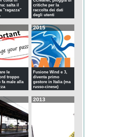
r colta in
CCleaner, pioggia di
a: salta il
critiche per la
la ''ragazza''
raccolta dei dati
.
degli utenti
2015
re le
Fusione Wind e 3,
rd troppo
diventa primo
 fa male alla
gestore in Italia (ma
zza
russo-cinese)
2013