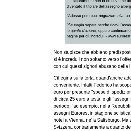
"... sicuramente non ci credevi che d
diventato il titolare dell'assegno alberg
"Adesso pero puoi ringraziare
alla
tua 
"Se
voglia
sapere perche ricevi l'asse
le
quinte d'azione
, oppure continuame
pagine per gli increduli - www.eurores
Non stupisce che abbiano predisposto 
si è increduli non soltanto verso l'off
con cui questi signori abusano della l
Ciliegina sulla torta, quand'anche ader
conveniente. Infatti Federico ha scope
euro per presunte "spese di spedizione"
di circa 25 euro a testa, e gli "assegni
periodo: "ad esempio, nella Repubbli
assegni Eurorest in stagione sciistic
hotel a Vienna, ne' a Salisburgo. Ma so
Svizzera, contrariamente a quanto det