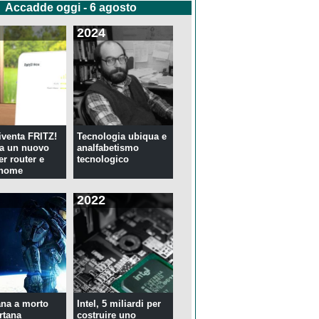
Accadde oggi - 6 agosto
2024
venta FRITZ!
Tecnologia ubiqua e
ia un nuovo
analfabetismo
er router e
tecnologico
 home
2022
na a morto
Intel, 5 miliardi per
rtana
costruire uno