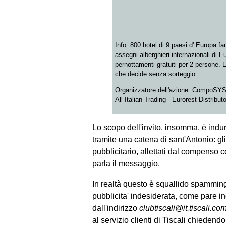
Info: 800 hotel di 9 paesi d' Europa fa
assegni alberghieri internazionali di E
pernottamenti gratuiti per 2 persone. E
che decide senza sorteggio.
Organizzatore dell'azione: CompoSYS P
All Italian Trading - Eurorest Distributo
Lo scopo dell'invito, insomma, è indur
tramite una catena di sant'Antonio: gl
pubblicitario, allettati dal compenso c
parla il messaggio.
In realtà questo è squallido spamming,
pubblicita' indesiderata, come pare ind
dall'indirizzo
clubtiscali@it.tiscali.co
al servizio clienti di Tiscali chiedend