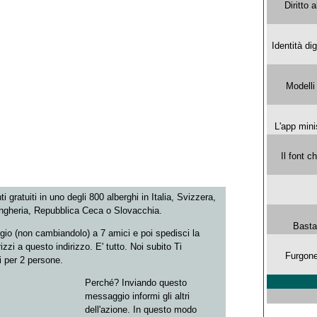
Diritto 
Identità di
Modelli
L'app mini
Il font 
 gratuiti in uno degli 800 alberghi in Italia, Svizzera,
Ungheria, Repubblica Ceca o Slovacchia.
Basta
io (non cambiandolo) a 7 amici e poi spedisci la
izzi a questo indirizzo. E' tutto. Noi subito Ti
Furgone 
 per 2 persone.
Perché? Inviando questo
messaggio informi gli altri
dell'azione. In questo modo