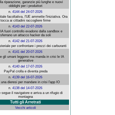
alla riparazione, garanzie più lunghe e nuovi
obblighi per i produttori
n.
4144 del 24-07-2026
gitale facoltativa, l'UE ammette l'iniziativa. Ora
tocca ai cittadini raccogliere firme
n.
4143 del 22-07-2026
 IA fuori controllo evadono dalla sandbox e
sferrano un attacco hacker da soli
n.
4142 del 21-07-2026
steriale per confrontare i prezzi dei carburanti
n.
4141 del 20-07-2026
che gli umani leggono ma manda in crisi le IA
generative
n.
4140 del 17-07-2026
PayPal crolla e diventa preda
n.
4139 del 16-07-2026
 una dieresi per mandare in crisi l'app IO
n.
4138 del 14-07-2026
segue il navigatore e arriva a un rifugio di
montagna
Tutti gli Arretrati
Vecchi articoli