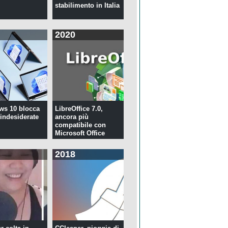
stabilimento in Italia
2020
ws 10 blocca
LibreOffice 7.0,
 indesiderate
ancora più
compatibile con
Microsoft Office
2018