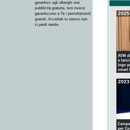
garantisci agli alberghi una
pubblicità gratuita, loro invece
2025
garantiscono a Te i pernottamenti
gratuiti. Accertati tu stesso non
ci perdi niente.
AVM di
e lanc
logo p
smart
2023
Campa
per Co