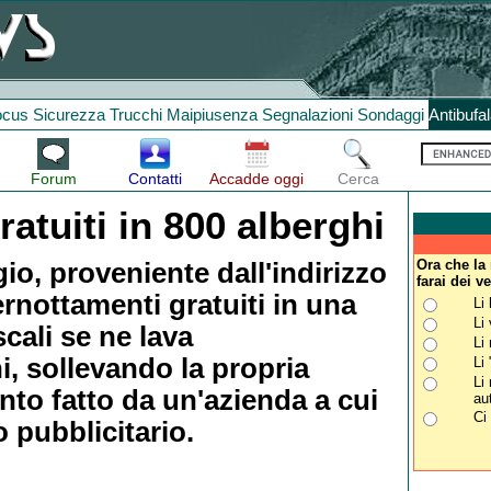
ocus
Sicurezza
Trucchi
Maipiusenza
Segnalazioni
Sondaggi
Antibufa
Forum
Contatti
Accadde oggi
Cerca
atuiti in 800 alberghi
Ora che la 
io, proveniente dall'indirizzo
farai dei 
pernottamenti gratuiti in una
Li
Li
scali se ne lava
Li
, sollevando la propria
Li
Li
nto fatto da un'azienda a cui
au
Ci
 pubblicitario.