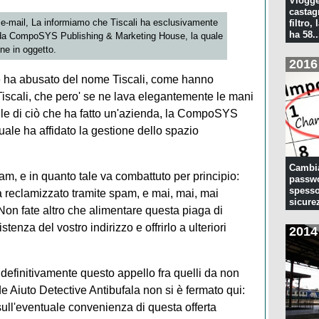
Vlogge
castagn
ua e-mail, La informiamo che Tiscali ha esclusivamente
filtro, 
ha 58..
zienda CompoSYS Publishing & Marketing House, la quale
ne in oggetto.
2016
he ha abusato del nome Tiscali, come hanno
i Tiscali, che pero' se ne lava elegantemente le mani
le di ciò che ha fatto un'azienda, la CompoSYS
ale ha affidato la gestione dello spazio
Cambia
am, e in quanto tale va combattuto per principio:
passwo
spesso
 reclamizzato tramite spam, e mai, mai, mai
sicure
on fate altro che alimentare questa piaga di
enza del vostro indirizzo e offrirlo a ulteriori
2014
definitivamente questo appello fra quelli da non
 Aiuto Detective Antibufala non si è fermato qui:
ull'eventuale convenienza di questa offerta