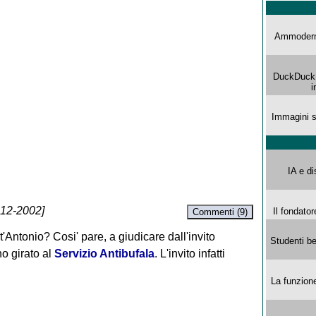
Ammoderna
DuckDuck G
i
Immagini s
IA e di
-12-2002]
Il fondator
Commenti (9)
t'Antonio? Cosi' pare, a giudicare dall'invito
Studenti be
no girato al
Servizio Antibufala
. L'invito infatti
La funzion