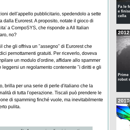
Fa le f
e finis
uzioni dell'appello pubblicitario, spedendolo a sette
cella
ta dalla Eurorest. A proposito, notate il gioco di
icita' a CompoSYS, che risponde a All Italian
2012
iaro, no?
l che gli offriva un "assegno" di Eurorest che
ici pernottamenti gratuiti. Per riceverlo, doveva
mpilare un modulo d'ordine, affidare allo spammer
 e leggersi un regolamento contenente "i diritti e gli
Prime 
robot 
o, brilla per una serie di perle d'italiano che la
alità di tutta l'operazione. Tiscali può prendere le
zione di spamming finché vuole, ma inevitabilmente
2010
rto pulita.