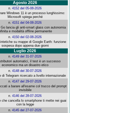
Agosto 2026
n.
4152 del 05-08-2026
re Windows 11 è un processo lunghissimo:
Microsoft spiega perché
n.
4151 del 04-08-2026
o lancia gli anti-smart glass con autonomia
nfinita e modalità offline permanente
n.
4150 del 02-08-2026
intetiche su mappe di Google Earth: funzione
sospesa dopo appena due giorni
Luglio 2026
n.
4149 del 31-07-2026
stributori automatici, il test è un successo
economico ma un disastro etico
n.
4148 del 30-07-2026
e di Telegram ricercato a livello internazionale
n.
4147 del 29-07-2026
ccati a barare all'esame col trucco del prompt
invisibile
n.
4146 del 28-07-2026
e che cancella lo smartphone ti mette nei guai
con la legge
n.
4145 del 27-07-2026