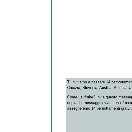
Ti invitiamo a passare 14 pernottamenti
Croazia, Slovenia, Austria, Polonia, 
Come usufruire? Invia questo messagg
copia dei messaggi inviati con i 7 indir
assegneremo 14 pernottamenti gratuiti