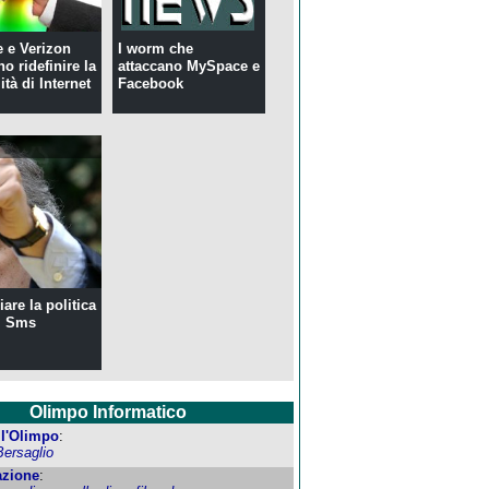
 e Verizon
I worm che
o ridefinire la
attaccano MySpace e
ità di Internet
Facebook
are la politica
i Sms
Olimpo Informatico
ell'Olimpo
:
Bersaglio
zione
: