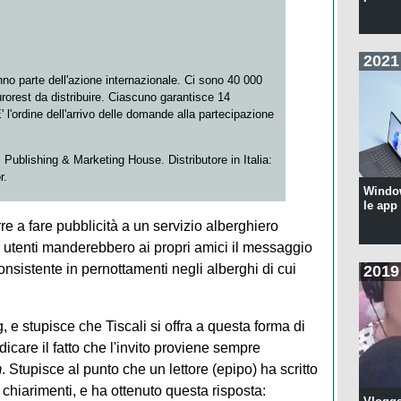
2021
nno parte dell'azione internazionale. Ci sono 40 000
urorest da distribuire. Ciascuno garantisce 14
' l'ordine dell'arrivo delle domande alla partecipazione
ublishing & Marketing House. Distributore in Italia:
r.
Windo
le app
re a fare pubblicità a un servizio alberghiero
i utenti manderebbero ai propri amici il messaggio
onsistente in pernottamenti negli alberghi di cui
2019
 e stupisce che Tiscali si offra a questa forma di
icare il fatto che l'invito proviene sempre
m
. Stupisce al punto che un lettore (epipo) ha scritto
o chiarimenti, e ha ottenuto questa risposta: