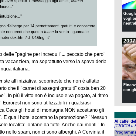
opo aver spedito 1 messaggio agli amici,
avresti
hiero..."
Google
intuizione..."
voglion
neutral
gno d'albergo per 14 pernottamenti gratuiti e conoscere
nte non credi che questa
fosse
la verita - guarda le
t.net/index.htm?id=04&lng=it"
2007
delle "pagine per increduli"... peccato che pero'
erta vacanziera, ma soprattutto verso la spavalderia
ingua italiana.
iste all'iniziativa, scoprireste che non è affatto
Finanzi
rto che il "carnet di assegni gratuiti" costa ben 20
con gl
. In più il vitto non è incluso e va pagato, al ritmo
" Eurorest non sono utilizzabili in qualsiasi
ca Ceca gli hotel di montagna NON accettano gli
a". E quali hotel accettano la promozione? "Nessun
Al caffe' d
lo localita' lontane da tutto. Anche dai monti." In
[GIOCO] Il 
to nello spam, non ci sono alberghi. A Cervinia il
Programma