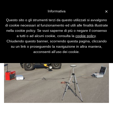
Vai alla versione desktop
×
Informativa
L'auto senza motore
Questo sito o gli strumenti terzi da questo utilizzati si avvalgono
Non ha nemmeno la trasmissione, né il
di cookie necessari al funzionamento ed utili alle finalità illustrate
differenziale.
nella cookie policy. Se vuoi saperne di più o negare il consenso
a tutti o ad alcuni cookie, consulta la
cookie policy
.
Chiudendo questo banner, scorrendo questa pagina, cliccando
su un link o proseguendo la navigazione in altra maniera,
acconsenti all’uso dei cookie.