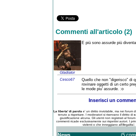
Commenti all'articolo (2)
E più sono assurde più diventano
Gladiator
Cesco67
Quello che non "digerisco" di q
rovinare oggetti di un certo pre
le mode piu' assurde. :o
Inserisci un comme
La liberta' di parola
e' un diritto inviolabile, ma nei forum
tenuto a rispettare. I moderatori si riservano il diritto di
c
giustificazione alcuna. Gli utenti non registrati al for
commenti ricade esclusivamente sui rispettivi autori. I pri
violenti o che inneggiano all'illegalita'
News
(5 com