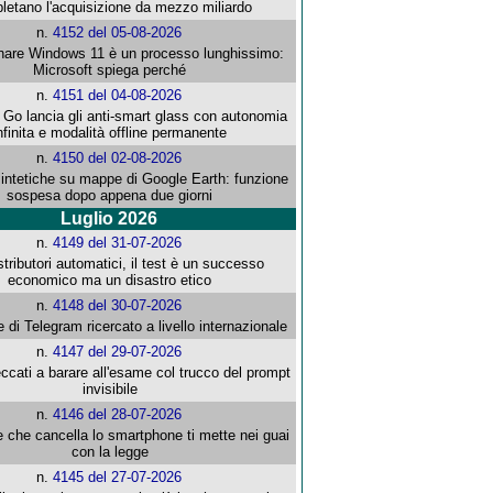
letano l'acquisizione da mezzo miliardo
n.
4152 del 05-08-2026
re Windows 11 è un processo lunghissimo:
Microsoft spiega perché
n.
4151 del 04-08-2026
o lancia gli anti-smart glass con autonomia
nfinita e modalità offline permanente
n.
4150 del 02-08-2026
intetiche su mappe di Google Earth: funzione
sospesa dopo appena due giorni
Luglio 2026
n.
4149 del 31-07-2026
stributori automatici, il test è un successo
economico ma un disastro etico
n.
4148 del 30-07-2026
e di Telegram ricercato a livello internazionale
n.
4147 del 29-07-2026
ccati a barare all'esame col trucco del prompt
invisibile
n.
4146 del 28-07-2026
e che cancella lo smartphone ti mette nei guai
con la legge
n.
4145 del 27-07-2026