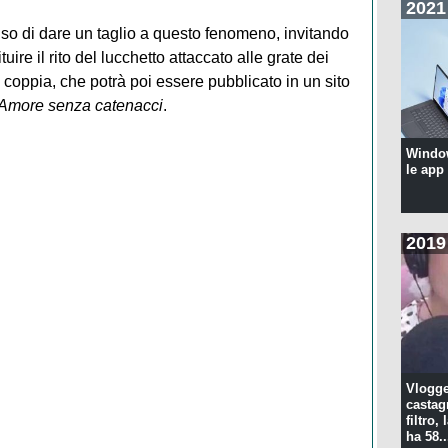
2021
iso di dare un taglio a questo fenomeno, invitando
ituire il rito del lucchetto attaccato alle grate dei
di coppia, che potrà poi essere pubblicato in un sito
Amore senza catenacci
.
Windo
le app
2019
Vlogge
castagn
filtro, 
ha 58..