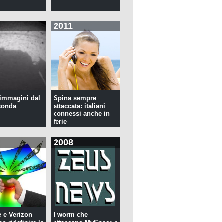
2011
immagini dal
Spina sempre
sonda
attaccata: italiani
connessi anche in
ferie
2008
 e Verizon
I worm che