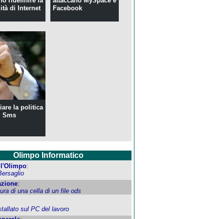
o ridefinire la
attaccano MySpace e
ità di Internet
Facebook
are la politica
i Sms
Olimpo Informatico
ell'Olimpo
:
Bersaglio
zione
:
tura di una cella di un file ods
allato sul PC del lavoro