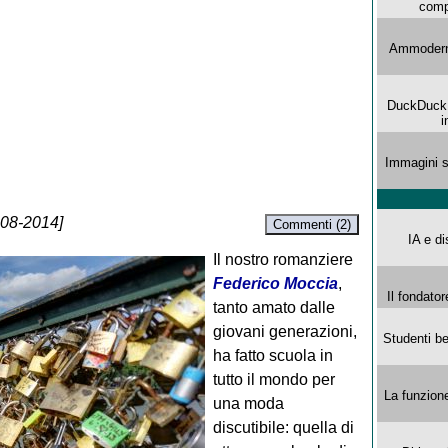
comp
Ammoderna
DuckDuck G
i
Immagini s
-08-2014]
Commenti (2)
IA e di
Il nostro romanziere
Federico Moccia
,
Il fondator
tanto amato dalle
giovani generazioni,
Studenti be
ha fatto scuola in
tutto il mondo per
La funzion
una moda
discutibile: quella di