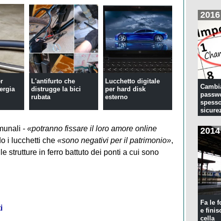
2016
er
L'antifurto che
Lucchetto digitale
Cambia
nergia
distrugge la bici
per hard disk
passwo
rubata
esterno
spesso
sicure
munali -
«potranno fissare il loro amore online
2014
do i lucchetti che
«sono negativi per il patrimonio»
,
 strutture in ferro battuto dei ponti a cui sono
Fa le f
i
e finis
cella