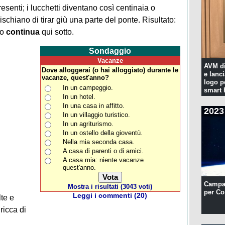
esenti; i lucchetti diventano così centinaia o
rischiano di tirar giù una parte del ponte. Risultato:
lo
continua
qui sotto.
Sondaggio
Vacanze
AVM di
Dove alloggerai (o hai alloggiato) durante le
e lanc
vacanze, quest'anno?
logo p
In un campeggio.
smart
In un hotel.
In una casa in affitto.
2023
In un villaggio turistico.
In un agriturismo.
In un ostello della gioventù.
Nella mia seconda casa.
A casa di parenti o di amici.
A casa mia: niente vacanze
quest'anno.
Campa
Mostra i risultati (3043 voti)
per Co
Leggi i commenti (20)
te e
ricca di