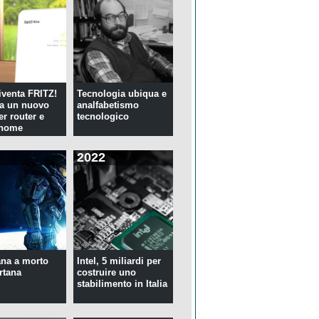
venta FRITZ!
Tecnologia ubiqua e
ia un nuovo
analfabetismo
er router e
tecnologico
 home
2022
na a morto
Intel, 5 miliardi per
rtana
costruire uno
stabilimento in Italia