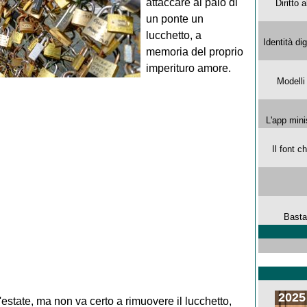
attaccare al palo di
Diritto 
un ponte un
lucchetto, a
Identità di
memoria del proprio
imperituro amore.
Modelli
L'app mini
Il font 
Basta
2025
'estate, ma non va certo a rimuovere il lucchetto,