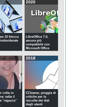
2020
ws 10 blocca
LibreOffice 7.0,
 indesiderate
ancora più
compatibile con
Microsoft Office
2018
r colta in
CCleaner, pioggia di
a: salta il
critiche per la
la ''ragazza''
raccolta dei dati
.
degli utenti