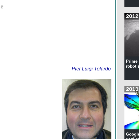
dei
2012
Prime 
robot 
Pier Luigi Tolardo
2010
Google