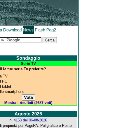
la
Download
News
Flash
Pag2
Sondaggio
Serie TV
 le tue serie Tv preferite?
la TV
l PC
l tablet
llo smartphone
Mostra i risultati (2687 voti)
Agosto 2026
n.
4153 del 06-08-2026
i proprietà per PagoPA: Poligrafico e Poste