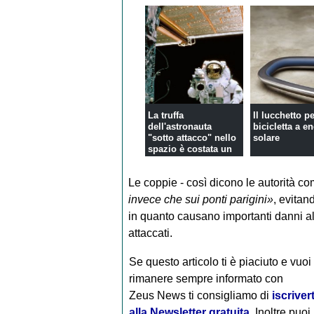
La truffa
Il lucchetto p
dell'astronauta
bicicletta a e
"sotto attacco" nello
solare
spazio è costata un
mil...
Le coppie - così dicono le autorità co
invece che sui ponti parigini»
, evitan
in quanto causano importanti danni alle
attaccati.
Se questo articolo ti è piaciuto e vuoi
rimanere sempre informato con
Zeus News
ti consigliamo di
iscrivert
alla Newsletter gratuita
. Inoltre puoi