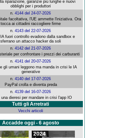
alla riparazione, garanzie più lunghe e nuovi
obblighi per i produttori
n.
4144 del 24-07-2026
gitale facoltativa, l'UE ammette l'iniziativa. Ora
tocca ai cittadini raccogliere firme
n.
4143 del 22-07-2026
 IA fuori controllo evadono dalla sandbox e
sferrano un attacco hacker da soli
n.
4142 del 21-07-2026
steriale per confrontare i prezzi dei carburanti
n.
4141 del 20-07-2026
che gli umani leggono ma manda in crisi le IA
generative
n.
4140 del 17-07-2026
PayPal crolla e diventa preda
n.
4139 del 16-07-2026
 una dieresi per mandare in crisi l'app IO
Tutti gli Arretrati
Vecchi articoli
Accadde oggi - 6 agosto
2024