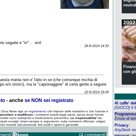
voglion
neutral
2007
 seguite e "in"... :evil:
26-8-2014 14:33
Finanzi
con gl
uesta mania non e' l'atto in se (che comunque rischia di
gio e/o storici), ma la "capronaggine" di certa gente a seguire
22-8-2014 19:26
nto
- anche
se NON sei registrato
Al caffe' d
[GIOCO] Il 
 di Zeus News vige un
regolamento
che impone delle restrizioni e che l'utente e'
Programma
ancellare o modificare
i commenti inseriti dagli utenti, senza dover fornire
um inoltre sono sottoposti a moderazione preventiva.
La responsabilita'
dei
Errore di let
ncipali consigli: rimani sempre in argomento; evita commenti offensivi, volgari,
; non inserire dati personali, link inutili o spam in generale.
Privacy
:
AnyDesk inst
menti)
News
(4 commenti)