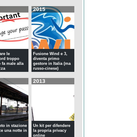
2015
re le
Fusione Wind e 3,
rd troppo
diventa primo
 fa male alla
gestore in Italia (ma
zza
russo-cinese)
2013
oto in stazione
Un kit per difendere
ce una notte in
la propria privacy
online