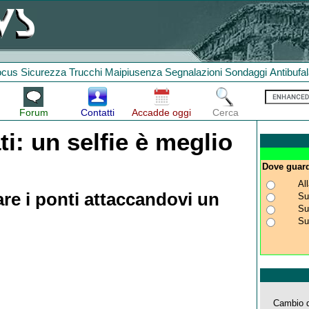
ocus
Sicurezza
Trucchi
Maipiusenza
Segnalazioni
Sondaggi
Antibufa
Forum
Contatti
Accadde oggi
Cerca
ti: un selfie è meglio
Dove guardi
Al
are i ponti attaccandovi un
Su
Su
Su
Cambio d